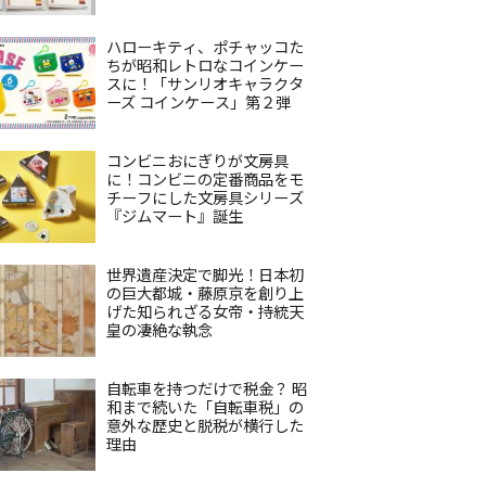
ハローキティ、ポチャッコた
ちが昭和レトロなコインケー
スに！「サンリオキャラクタ
ーズ コインケース」第２弾
コンビニおにぎりが文房具
に！コンビニの定番商品をモ
チーフにした文房具シリーズ
『ジムマート』誕生
世界遺産決定で脚光！日本初
の巨大都城・藤原京を創り上
げた知られざる女帝・持統天
皇の凄絶な執念
自転車を持つだけで税金？ 昭
和まで続いた「自転車税」の
意外な歴史と脱税が横行した
理由