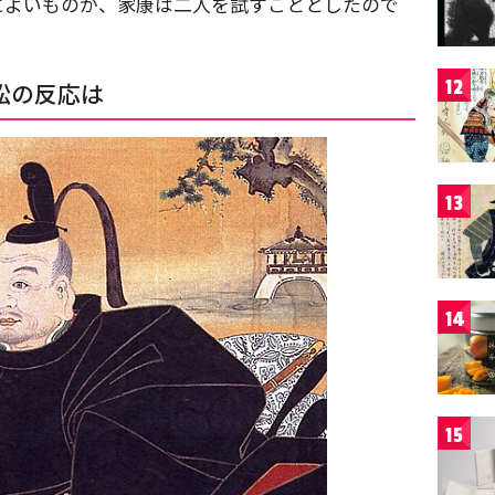
によいものか、家康は二人を試すこととしたので
12
松の反応は
13
14
15