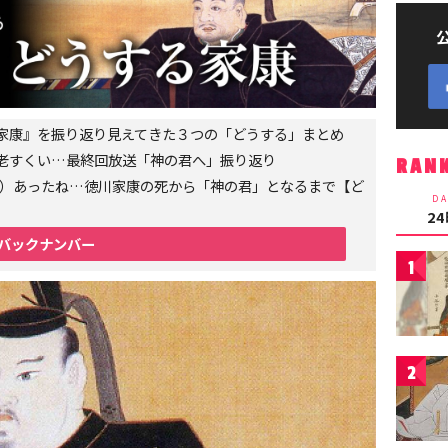
家康』を振り返り見えてきた３つの「どうする」まとめ
老すくい…最終回放送「神の君へ」振り返り
RAN
6年）あったね…徳川家康の死から「神の君」となるまで【ど
DA
2
バックナンバー
1
2