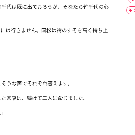
竹千代は既に出ておろうが、そなたら竹千代の心
訳には行きません。国松は袴のすそを高く持ち上
えそうな声でそれぞれ答えます。
見た家康は、続けて二人に命じました。
れ」