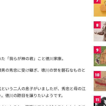
7
8
9
めた「我らが神の君」こと徳川家康。
嫡男の秀忠に受け継ぎ、徳川の世を磐石なものと
10
松という二人の息子がいましたが、秀忠と母の江
り。徳川の跡目を譲りたいようです。
11