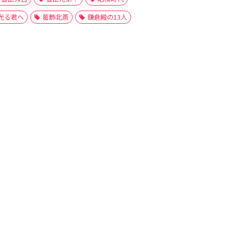
光る君へ
葛飾北斎
鎌倉殿の13人