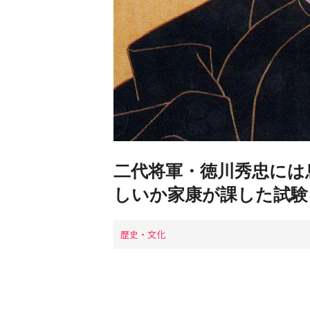
二代将軍・徳川秀忠には
しいか家康が課した試験
歴史・文化