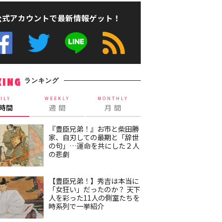
公式アカウントで最新情報ゲット！
ランキング
KING
ILY
WEEKLY
MONTHLY
4時間
週 間
月 間
『豊臣兄弟！』お市と柴田勝
家、自刃しての最期と「辞世
の句」…運命を共にした２人
の悲劇
【豊臣兄弟！】秀吉は本当に
「女狂い」だったのか？ 天下
人を彩った11人の側室たちを
時系列で一挙紹介