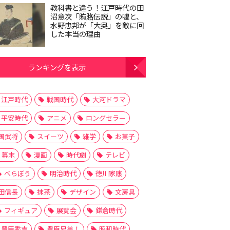
教科書と違う！江戸時代の田
沼意次「賄賂伝説」の嘘と、
水野忠邦が「大奥」を敵に回
した本当の理由
ランキングを表示
江戸時代
戦国時代
大河ドラマ
平安時代
アニメ
ロングセラー
国武将
スイーツ
雑学
お菓子
幕末
漫画
時代劇
テレビ
べらぼう
明治時代
徳川家康
田信長
抹茶
デザイン
文房具
フィギュア
展覧会
鎌倉時代
豊臣秀吉
豊臣兄弟！
昭和時代