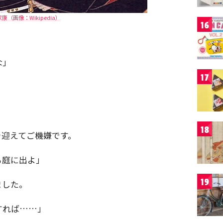
康（画像：Wikipedia）
16
な」
17
18
を迎えてご機嫌です。
も庭に出よ」
19
ました。
すれば……」