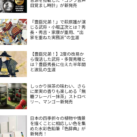
目覚まし時計」が新発売
『豊臣兄弟！』で萩原護が演
じる武将・小堀正次とは？秀
長・秀吉・家康が重用、“出
家を重ねた実務派”の生涯
【豊臣兄弟！】2度の改易か
ら復活した武将・多賀秀種と
は？豊臣秀長に仕えた半年間
と波乱の生涯
しっかり抹茶の味わい、さら
に果実の香りも楽しめる「無
糖フレーバー抹茶」ストロベ
リー、マンゴー新発売
日本の四季折々の植物や情景
を描くことに相応しい色を集
めた水彩色鉛筆『色辞典』が
新発売！