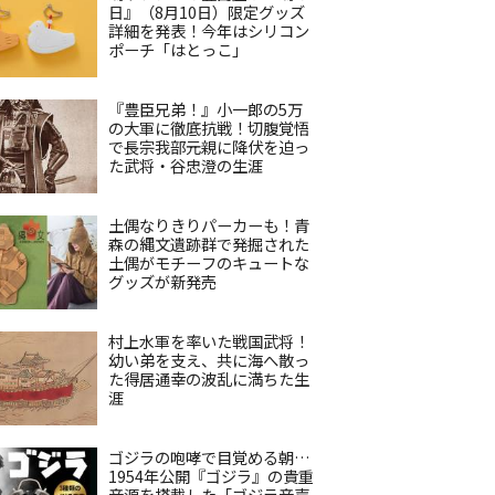
日』（8月10日）限定グッズ
詳細を発表！今年はシリコン
ポーチ「はとっこ」
『豊臣兄弟！』小一郎の5万
の大軍に徹底抗戦！切腹覚悟
で長宗我部元親に降伏を迫っ
た武将・谷忠澄の生涯
土偶なりきりパーカーも！青
森の縄文遺跡群で発掘された
土偶がモチーフのキュートな
グッズが新発売
村上水軍を率いた戦国武将！
幼い弟を支え、共に海へ散っ
た得居通幸の波乱に満ちた生
涯
ゴジラの咆哮で目覚める朝…
1954年公開『ゴジラ』の貴重
音源を搭載した「ゴジラ音声