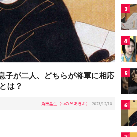
3
4
5
息子が二人、どちらが将軍に相応
とは？
角田晶生（つのだ あきお）
2023/12/10
6