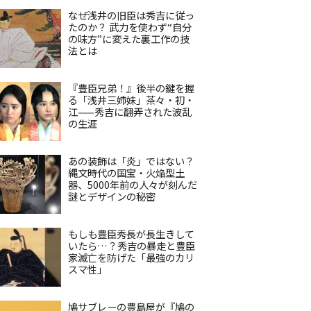
なぜ浅井の旧臣は秀吉に従っ
たのか？ 武力を使わず“自分
の味方”に変えた裏工作の技
法とは
『豊臣兄弟！』後半の鍵を握
る「浅井三姉妹」茶々・初・
江——秀吉に翻弄された波乱
の生涯
あの装飾は「炎」ではない？
縄文時代の国宝・火焔型土
器、5000年前の人々が刻んだ
謎とデザインの秘密
もしも豊臣秀長が長生きして
いたら…？秀吉の暴走と豊臣
家滅亡を防げた「最強のカリ
スマ性」
鳩サブレーの豊島屋が『鳩の