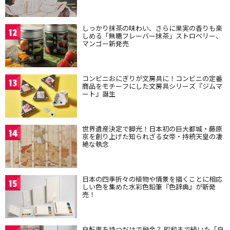
しっかり抹茶の味わい、さらに果実の香りも楽
12
しめる「無糖フレーバー抹茶」ストロベリー、
マンゴー新発売
コンビニおにぎりが文房具に！コンビニの定番
13
商品をモチーフにした文房具シリーズ『ジムマ
ート』誕生
世界遺産決定で脚光！日本初の巨大都城・藤原
14
京を創り上げた知られざる女帝・持統天皇の凄
絶な執念
日本の四季折々の植物や情景を描くことに相応
15
しい色を集めた水彩色鉛筆『色辞典』が新発
売！
自転車を持つだけで税金？ 昭和まで続いた「自