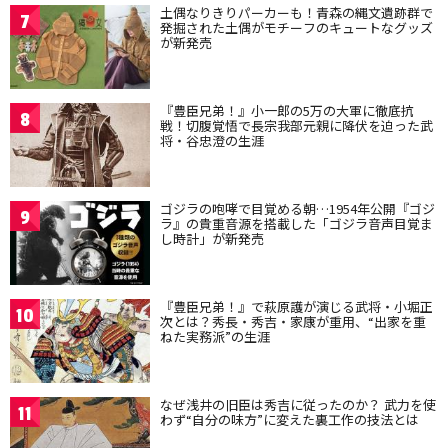
土偶なりきりパーカーも！青森の縄文遺跡群で
7
発掘された土偶がモチーフのキュートなグッズ
が新発売
『豊臣兄弟！』小一郎の5万の大軍に徹底抗
8
戦！切腹覚悟で長宗我部元親に降伏を迫った武
将・谷忠澄の生涯
ゴジラの咆哮で目覚める朝…1954年公開『ゴジ
9
ラ』の貴重音源を搭載した「ゴジラ音声目覚ま
し時計」が新発売
『豊臣兄弟！』で萩原護が演じる武将・小堀正
10
次とは？秀長・秀吉・家康が重用、“出家を重
ねた実務派”の生涯
なぜ浅井の旧臣は秀吉に従ったのか？ 武力を使
11
わず“自分の味方”に変えた裏工作の技法とは