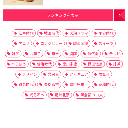
ランキングを表示
江戸時代
戦国時代
大河ドラマ
平安時代
アニメ
ロングセラー
戦国武将
スイーツ
雑学
お菓子
幕末
漫画
時代劇
テレビ
べらぼう
明治時代
徳川家康
織田信長
抹茶
デザイン
文房具
フィギュア
展覧会
鎌倉時代
豊臣秀吉
豊臣兄弟！
昭和時代
光る君へ
葛飾北斎
鎌倉殿の13人