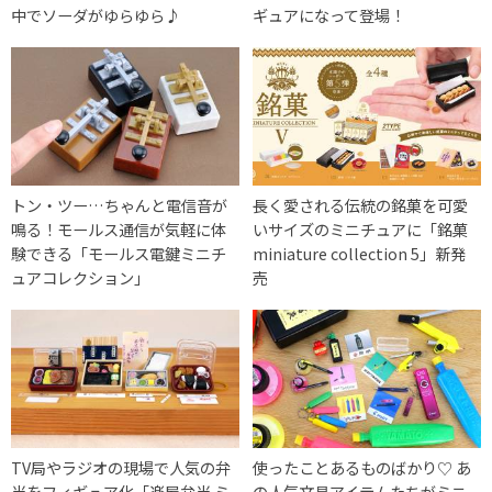
中でソーダがゆらゆら♪
ギュアになって登場！
トン・ツー…ちゃんと電信音が
長く愛される伝統の銘菓を可愛
鳴る！モールス通信が気軽に体
いサイズのミニチュアに「銘菓
験できる「モールス電鍵ミニチ
miniature collection 5」新発
ュアコレクション」
売
TV局やラジオの現場で人気の弁
使ったことあるものばかり♡ あ
当をフィギュア化「楽屋弁当 ミ
の人気文具アイテムたちがミニ