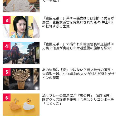
で一挙紹介
『豊臣兄弟！』茶々＝悪女はほぼ創作？秀吉が
3
溺愛、豊臣家滅亡を背負わされた茶々(井上和)
の壮絶すぎる生涯
『豊臣兄弟！』で描かれた織田信長の道普請は
4
史実？信長が実施した街道整備の施策を紹介
あの装飾は「炎」ではない？縄文時代の国宝・
5
火焔型土器、5000年前の人々が刻んだ謎とデザ
インの秘密
鳩サブレーの豊島屋が『鳩の日』（8月10日）
6
限定グッズ詳細を発表！今年はシリコンポーチ
「はとっこ」