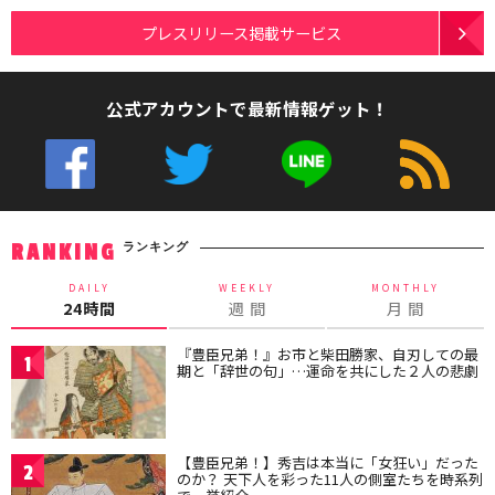
プレスリリース掲載サービス
公式アカウントで最新情報ゲット！
ランキング
RANKING
DAILY
WEEKLY
MONTHLY
24時間
週 間
月 間
『豊臣兄弟！』お市と柴田勝家、自刃しての最
1
期と「辞世の句」…運命を共にした２人の悲劇
【豊臣兄弟！】秀吉は本当に「女狂い」だった
2
のか？ 天下人を彩った11人の側室たちを時系列