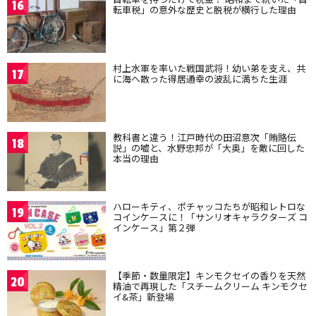
16
転車税」の意外な歴史と脱税が横行した理由
村上水軍を率いた戦国武将！幼い弟を支え、共
17
に海へ散った得居通幸の波乱に満ちた生涯
教科書と違う！江戸時代の田沼意次「賄賂伝
18
説」の嘘と、水野忠邦が「大奥」を敵に回した
本当の理由
ハローキティ、ポチャッコたちが昭和レトロな
19
コインケースに！「サンリオキャラクターズ コ
インケース」第２弾
【季節・数量限定】キンモクセイの香りを天然
20
精油で再現した「スチームクリーム キンモクセ
イ&茶」新登場