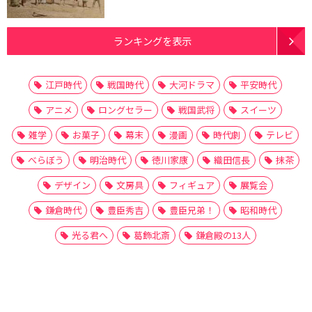
ランキングを表示
江戸時代
戦国時代
大河ドラマ
平安時代
アニメ
ロングセラー
戦国武将
スイーツ
雑学
お菓子
幕末
漫画
時代劇
テレビ
べらぼう
明治時代
徳川家康
織田信長
抹茶
デザイン
文房具
フィギュア
展覧会
鎌倉時代
豊臣秀吉
豊臣兄弟！
昭和時代
光る君へ
葛飾北斎
鎌倉殿の13人