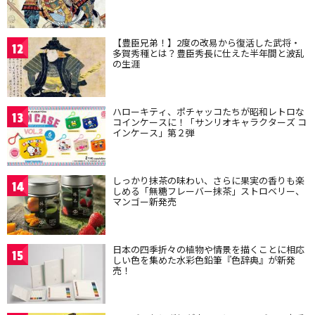
【豊臣兄弟！】2度の改易から復活した武将・
12
多賀秀種とは？豊臣秀長に仕えた半年間と波乱
の生涯
ハローキティ、ポチャッコたちが昭和レトロな
13
コインケースに！「サンリオキャラクターズ コ
インケース」第２弾
しっかり抹茶の味わい、さらに果実の香りも楽
14
しめる「無糖フレーバー抹茶」ストロベリー、
マンゴー新発売
日本の四季折々の植物や情景を描くことに相応
15
しい色を集めた水彩色鉛筆『色辞典』が新発
売！