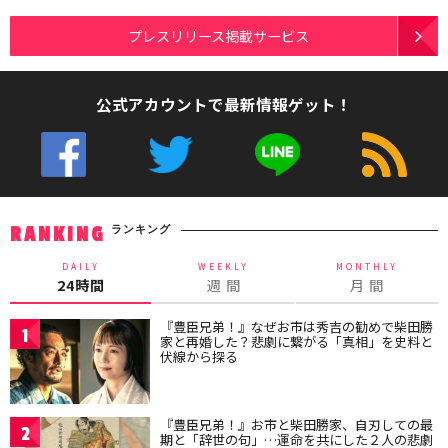
プレスリリース掲載サービス
公式アカウントで最新情報ゲット！
ランキング
RANKING
DAILY
WEEKLY
MONTHLY
24時間
週 間
月 間
『豊臣兄弟！』なぜお市は秀吉の勧めで柴田勝
1
家と再婚した？悲劇に繋がる「真相」を史料と
伏線から探る
『豊臣兄弟！』お市と柴田勝家、自刃しての最
2
期と「辞世の句」…運命を共にした２人の悲劇