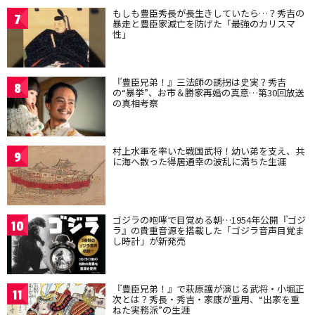
もしも豊臣秀長が長生きしていたら…？秀吉の
7
暴走と豊臣家滅亡を防げた「最強のカリスマ
性」
『豊臣兄弟！』三法師の誘拐は史実？秀吉
8
の“暴挙”、お市＆勝家再婚の真意…第30回放送
の真相考察
村上水軍を率いた戦国武将！幼い弟を支え、共
9
に海へ散った得居通幸の波乱に満ちた生涯
ゴジラの咆哮で目覚める朝…1954年公開『ゴジ
10
ラ』の貴重音源を搭載した「ゴジラ音声目覚ま
し時計」が新発売
『豊臣兄弟！』で萩原護が演じる武将・小堀正
11
次とは？秀長・秀吉・家康が重用、“出家を重
ねた実務派”の生涯