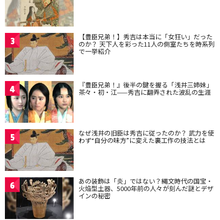
【豊臣兄弟！】秀吉は本当に「女狂い」だった
3
のか？ 天下人を彩った11人の側室たちを時系列
で一挙紹介
『豊臣兄弟！』後半の鍵を握る「浅井三姉妹」
4
茶々・初・江——秀吉に翻弄された波乱の生涯
なぜ浅井の旧臣は秀吉に従ったのか？ 武力を使
5
わず“自分の味方”に変えた裏工作の技法とは
あの装飾は「炎」ではない？縄文時代の国宝・
6
火焔型土器、5000年前の人々が刻んだ謎とデザ
インの秘密