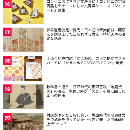
コンビニおにぎりが文房具に！コンビニの定番
16
商品をモチーフにした文房具シリーズ『ジムマ
ート』誕生
世界遺産決定で脚光！日本初の巨大都城・藤原
17
京を創り上げた知られざる女帝・持統天皇の凄
絶な執念
手ぬぐい専門店「かまわぬ」の人気柄がポスト
18
カードに『かまわぬ POSTCARD BOOK』発売
教科書と違う！江戸時代の田沼意次「賄賂伝
19
説」の嘘と、水野忠邦が「大奥」を敵に回した
本当の理由
対話がダメなら殺し合い！戦国時代の農民はガ
20
チで武器を持っていた…秀吉が発した“喧嘩停
止令”とは？