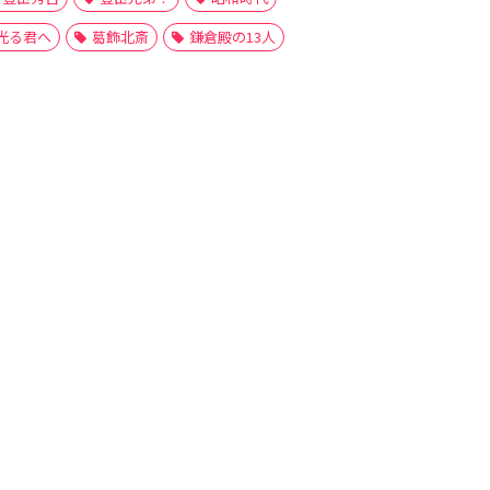
光る君へ
葛飾北斎
鎌倉殿の13人