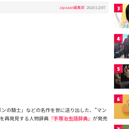
Japaaan編集部
2023/12/07
3
4
5
6
ボンの騎士」などの名作を世に送り出した、”マン
力を再発見する人物辞典
『手塚治虫語辞典』
が発売