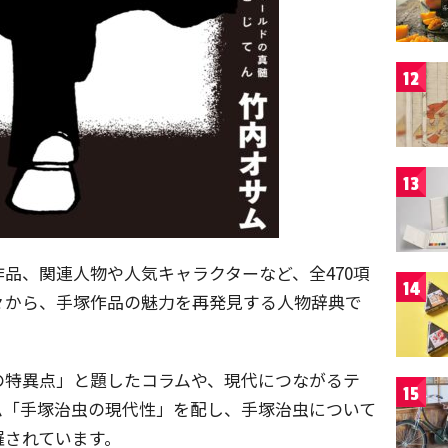
12
13
品、関連人物や人気キャラクターなど、全470項
14
々から、手塚作品の魅力を再発見する人物辞典で
の特異点」と題したコラムや、現代につながるテ
15
ム「手塚治虫の現代性」を配し、手塚治虫について
羅されています。