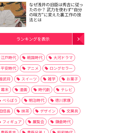
なぜ浅井の旧臣は秀吉に従っ
たのか？ 武力を使わず“自分
の味方”に変えた裏工作の技
法とは
ランキングを表示
江戸時代
戦国時代
大河ドラマ
平安時代
アニメ
ロングセラー
国武将
スイーツ
雑学
お菓子
幕末
漫画
時代劇
テレビ
べらぼう
明治時代
徳川家康
田信長
抹茶
デザイン
文房具
フィギュア
展覧会
鎌倉時代
豊臣秀吉
豊臣兄弟！
昭和時代