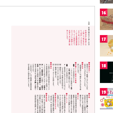
16
17
18
19