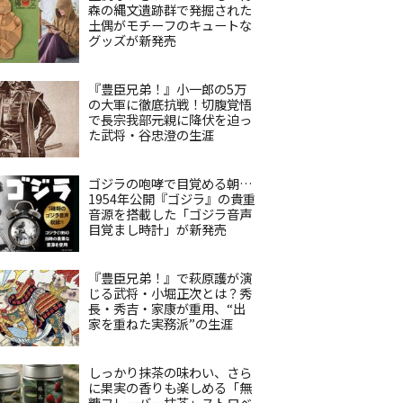
森の縄文遺跡群で発掘された
土偶がモチーフのキュートな
グッズが新発売
『豊臣兄弟！』小一郎の5万
の大軍に徹底抗戦！切腹覚悟
で長宗我部元親に降伏を迫っ
た武将・谷忠澄の生涯
ゴジラの咆哮で目覚める朝…
1954年公開『ゴジラ』の貴重
音源を搭載した「ゴジラ音声
目覚まし時計」が新発売
『豊臣兄弟！』で萩原護が演
じる武将・小堀正次とは？秀
長・秀吉・家康が重用、“出
家を重ねた実務派”の生涯
しっかり抹茶の味わい、さら
に果実の香りも楽しめる「無
糖フレーバー抹茶」ストロベ