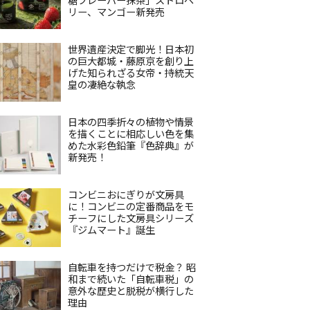
リー、マンゴー新発売
世界遺産決定で脚光！日本初
の巨大都城・藤原京を創り上
げた知られざる女帝・持統天
皇の凄絶な執念
日本の四季折々の植物や情景
を描くことに相応しい色を集
めた水彩色鉛筆『色辞典』が
新発売！
コンビニおにぎりが文房具
に！コンビニの定番商品をモ
チーフにした文房具シリーズ
『ジムマート』誕生
自転車を持つだけで税金？ 昭
和まで続いた「自転車税」の
意外な歴史と脱税が横行した
理由