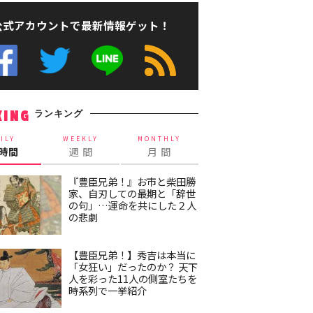
公式アカウントで最新情報ゲット！
ランキング
KING
ILY
WEEKLY
MONTHLY
4時間
週 間
月 間
『豊臣兄弟！』お市と柴田勝
家、自刃しての最期と「辞世
の句」…運命を共にした２人
の悲劇
【豊臣兄弟！】秀吉は本当に
「女狂い」だったのか？ 天下
人を彩った11人の側室たちを
時系列で一挙紹介