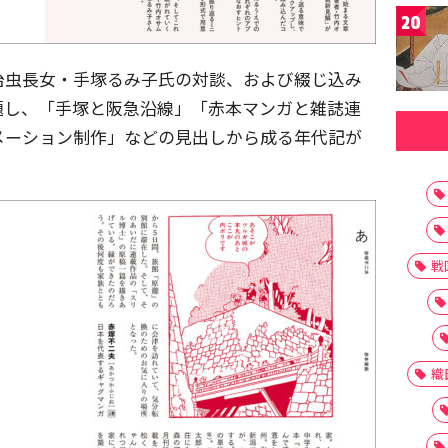
20
治虫長女・手塚るみ子氏の対談、および綴じ込み
題し、「手塚と阪急沿線」「赤本マンガと雑誌連
メーション制作」などの見出しから成る年代記が
戦
織