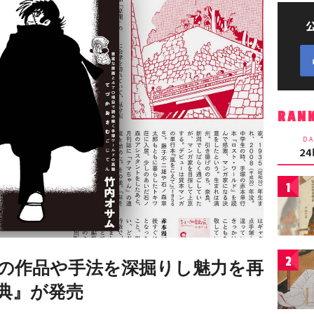
RAN
DA
2
1
2
の作品や手法を深掘りし魅力を再
典』が発売