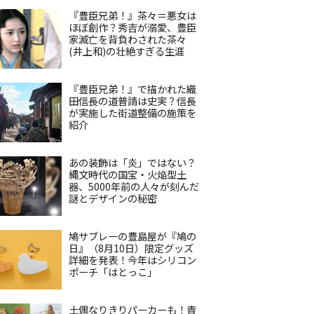
『豊臣兄弟！』茶々＝悪女は
ほぼ創作？秀吉が溺愛、豊臣
家滅亡を背負わされた茶々
(井上和)の壮絶すぎる生涯
『豊臣兄弟！』で描かれた織
田信長の道普請は史実？信長
が実施した街道整備の施策を
紹介
あの装飾は「炎」ではない？
縄文時代の国宝・火焔型土
器、5000年前の人々が刻んだ
謎とデザインの秘密
鳩サブレーの豊島屋が『鳩の
日』（8月10日）限定グッズ
詳細を発表！今年はシリコン
ポーチ「はとっこ」
土偶なりきりパーカーも！青