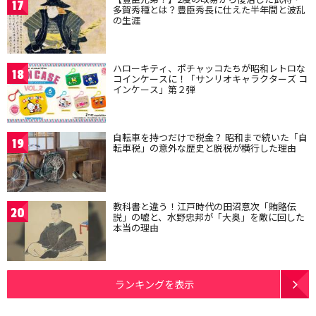
17
多賀秀種とは？豊臣秀長に仕えた半年間と波乱
の生涯
ハローキティ、ポチャッコたちが昭和レトロな
18
コインケースに！「サンリオキャラクターズ コ
インケース」第２弾
自転車を持つだけで税金？ 昭和まで続いた「自
19
転車税」の意外な歴史と脱税が横行した理由
教科書と違う！江戸時代の田沼意次「賄賂伝
20
説」の嘘と、水野忠邦が「大奥」を敵に回した
本当の理由
ランキングを表示