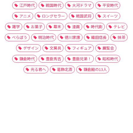
江戸時代
戦国時代
大河ドラマ
平安時代
アニメ
ロングセラー
戦国武将
スイーツ
雑学
お菓子
幕末
漫画
時代劇
テレビ
べらぼう
明治時代
徳川家康
織田信長
抹茶
デザイン
文房具
フィギュア
展覧会
鎌倉時代
豊臣秀吉
豊臣兄弟！
昭和時代
光る君へ
葛飾北斎
鎌倉殿の13人