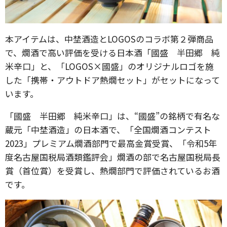
本アイテムは、中埜酒造とLOGOSのコラボ第２弾商品
で、燗酒で高い評価を受ける日本酒「國盛 半田郷 純
米辛口」と、「LOGOS×國盛」のオリジナルロゴを施
した「携帯・アウトドア熱燗セット」がセットになって
います。
「國盛 半田郷 純米辛口」は、“國盛”の銘柄で有名な
蔵元「中埜酒造」の日本酒で、「全国燗酒コンテスト
2023」プレミアム燗酒部門で最高金賞受賞、「令和5年
度名古屋国税局酒類鑑評会」燗酒の部で名古屋国税局長
賞（首位賞）を受賞し、熱燗部門で評価されているお酒
です。