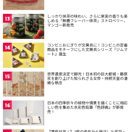
しっかり抹茶の味わい、さらに果実の香りも楽
13
しめる「無糖フレーバー抹茶」ストロベリー、
マンゴー新発売
コンビニおにぎりが文房具に！コンビニの定番
14
商品をモチーフにした文房具シリーズ『ジムマ
ート』誕生
世界遺産決定で脚光！日本初の巨大都城・藤原
15
京を創り上げた知られざる女帝・持統天皇の凄
絶な執念
日本の四季折々の植物や情景を描くことに相応
16
しい色を集めた水彩色鉛筆『色辞典』が新発
売！
【豊臣兄弟！】2度の改易から復活した武将・