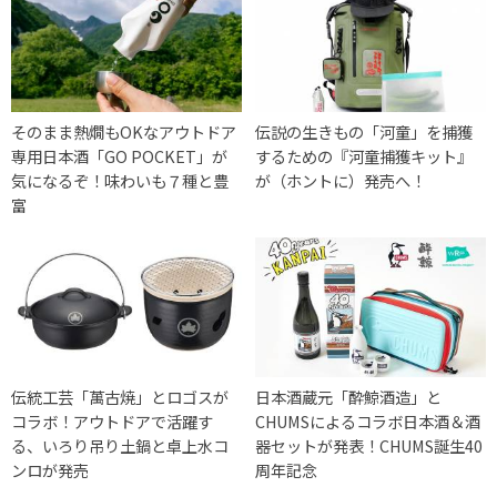
そのまま熱燗もOKなアウトドア
伝説の生きもの「河童」を捕獲
専用日本酒「GO POCKET」が
するための『河童捕獲キット』
気になるぞ！味わいも７種と豊
が（ホントに）発売へ！
富
伝統工芸「萬古焼」とロゴスが
日本酒蔵元「酔鯨酒造」と
コラボ！アウトドアで活躍す
CHUMSによるコラボ日本酒＆酒
る、いろり吊り土鍋と卓上水コ
器セットが発表！CHUMS誕生40
ンロが発売
周年記念