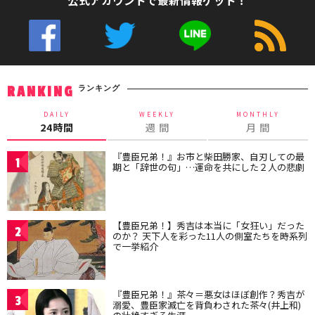
公式アカウントで最新情報ゲット！
ランキング
RANKING
DAILY
WEEKLY
MONTHLY
24時間
週 間
月 間
『豊臣兄弟！』お市と柴田勝家、自刃しての最
1
期と「辞世の句」…運命を共にした２人の悲劇
【豊臣兄弟！】秀吉は本当に「女狂い」だった
2
のか？ 天下人を彩った11人の側室たちを時系列
で一挙紹介
『豊臣兄弟！』茶々＝悪女はほぼ創作？秀吉が
3
溺愛、豊臣家滅亡を背負わされた茶々(井上和)