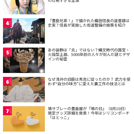
の壮絶すぎる生涯
『豊臣兄弟！』で描かれた織田信長の道普請は
4
史実？信長が実施した街道整備の施策を紹介
あの装飾は「炎」ではない？縄文時代の国宝・
5
火焔型土器、5000年前の人々が刻んだ謎とデザ
インの秘密
なぜ浅井の旧臣は秀吉に従ったのか？ 武力を使
6
わず“自分の味方”に変えた裏工作の技法とは
鳩サブレーの豊島屋が『鳩の日』（8月10日）
7
限定グッズ詳細を発表！今年はシリコンポーチ
「はとっこ」