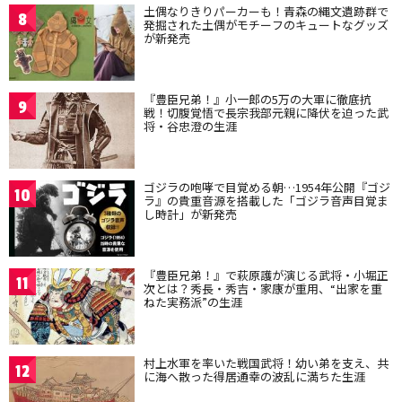
土偶なりきりパーカーも！青森の縄文遺跡群で
8
発掘された土偶がモチーフのキュートなグッズ
が新発売
『豊臣兄弟！』小一郎の5万の大軍に徹底抗
9
戦！切腹覚悟で長宗我部元親に降伏を迫った武
将・谷忠澄の生涯
ゴジラの咆哮で目覚める朝…1954年公開『ゴジ
10
ラ』の貴重音源を搭載した「ゴジラ音声目覚ま
し時計」が新発売
『豊臣兄弟！』で萩原護が演じる武将・小堀正
11
次とは？秀長・秀吉・家康が重用、“出家を重
ねた実務派”の生涯
村上水軍を率いた戦国武将！幼い弟を支え、共
12
に海へ散った得居通幸の波乱に満ちた生涯