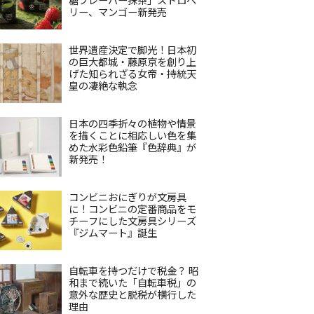
リー、マンゴー新発売
世界遺産決定で脚光！日本初
の巨大都城・藤原京を創り上
げた知られざる女帝・持統天
皇の凄絶な執念
日本の四季折々の植物や情景
を描くことに相応しい色を集
めた水彩色鉛筆『色辞典』が
新発売！
コンビニおにぎりが文房具
に！コンビニの定番商品をモ
チーフにした文房具シリーズ
『ジムマート』誕生
自転車を持つだけで税金？ 昭
和まで続いた「自転車税」の
意外な歴史と脱税が横行した
理由