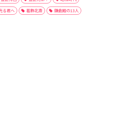
光る君へ
葛飾北斎
鎌倉殿の13人