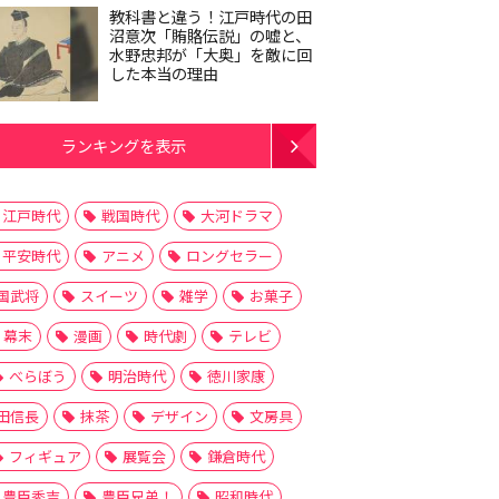
教科書と違う！江戸時代の田
沼意次「賄賂伝説」の嘘と、
水野忠邦が「大奥」を敵に回
した本当の理由
ランキングを表示
江戸時代
戦国時代
大河ドラマ
平安時代
アニメ
ロングセラー
国武将
スイーツ
雑学
お菓子
幕末
漫画
時代劇
テレビ
べらぼう
明治時代
徳川家康
田信長
抹茶
デザイン
文房具
フィギュア
展覧会
鎌倉時代
豊臣秀吉
豊臣兄弟！
昭和時代