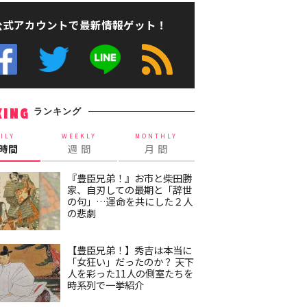
公式アカウントで最新情報ゲット！
ランキング
KING
ILY
WEEKLY
MONTHLY
4時間
週 間
月 間
『豊臣兄弟！』お市と柴田勝
家、自刃しての最期と「辞世
の句」…運命を共にした２人
の悲劇
【豊臣兄弟！】秀吉は本当に
「女狂い」だったのか？ 天下
人を彩った11人の側室たちを
時系列で一挙紹介