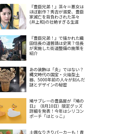
『豊臣兄弟！』茶々＝悪女は
ほぼ創作？秀吉が溺愛、豊臣
家滅亡を背負わされた茶々
(井上和)の壮絶すぎる生涯
『豊臣兄弟！』で描かれた織
田信長の道普請は史実？信長
が実施した街道整備の施策を
紹介
あの装飾は「炎」ではない？
縄文時代の国宝・火焔型土
器、5000年前の人々が刻んだ
謎とデザインの秘密
鳩サブレーの豊島屋が『鳩の
日』（8月10日）限定グッズ
詳細を発表！今年はシリコン
ポーチ「はとっこ」
土偶なりきりパーカーも！青