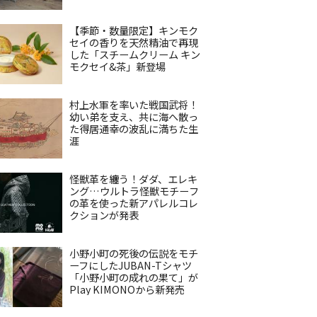
【季節・数量限定】キンモク
セイの香りを天然精油で再現
した「スチームクリーム キン
モクセイ&茶」新登場
村上水軍を率いた戦国武将！
幼い弟を支え、共に海へ散っ
た得居通幸の波乱に満ちた生
涯
怪獣革を纏う！ダダ、エレキ
ング…ウルトラ怪獣モチーフ
の革を使った新アパレルコレ
クションが発表
小野小町の死後の伝説をモチ
ーフにしたJUBAN-Tシャツ
「小野小町の成れの果て」が
Play KIMONOから新発売