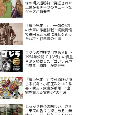
森の縄文遺跡群で発掘された
土偶がモチーフのキュートな
グッズが新発売
『豊臣兄弟！』小一郎の5万
の大軍に徹底抗戦！切腹覚悟
で長宗我部元親に降伏を迫っ
た武将・谷忠澄の生涯
ゴジラの咆哮で目覚める朝…
1954年公開『ゴジラ』の貴重
音源を搭載した「ゴジラ音声
目覚まし時計」が新発売
『豊臣兄弟！』で萩原護が演
じる武将・小堀正次とは？秀
長・秀吉・家康が重用、“出
家を重ねた実務派”の生涯
しっかり抹茶の味わい、さら
に果実の香りも楽しめる「無
糖フレーバー抹茶」ストロベ