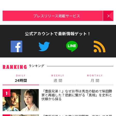
プレスリリース掲載サービス
公式アカウントで最新情報ゲット！
ランキング
RANKING
DAILY
WEEKLY
MONTHLY
24時間
週 間
月 間
『豊臣兄弟！』なぜお市は秀吉の勧めで柴田勝
1
家と再婚した？悲劇に繋がる「真相」を史料と
伏線から探る