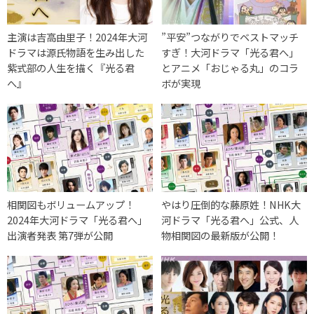
主演は吉高由里子！2024年大河
”平安”つながりでベストマッチ
ドラマは源氏物語を生み出した
すぎ！大河ドラマ「光る君へ」
紫式部の人生を描く『光る君
とアニメ「おじゃる丸」のコラ
へ』
ボが実現
相関図もボリュームアップ！
やはり圧倒的な藤原姓！NHK大
2024年大河ドラマ「光る君へ」
河ドラマ「光る君へ」公式、人
出演者発表 第7弾が公開
物相関図の最新版が公開！