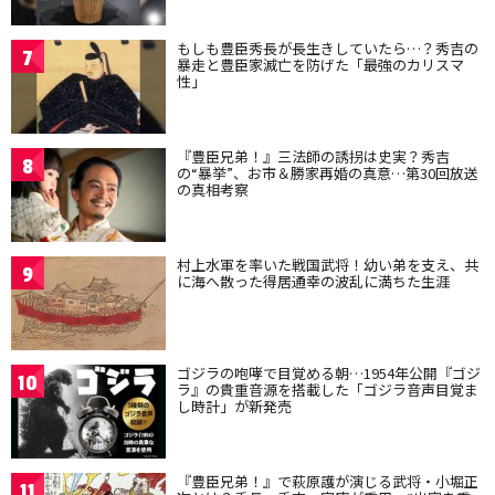
もしも豊臣秀長が長生きしていたら…？秀吉の
7
暴走と豊臣家滅亡を防げた「最強のカリスマ
性」
『豊臣兄弟！』三法師の誘拐は史実？秀吉
8
の“暴挙”、お市＆勝家再婚の真意…第30回放送
の真相考察
村上水軍を率いた戦国武将！幼い弟を支え、共
9
に海へ散った得居通幸の波乱に満ちた生涯
ゴジラの咆哮で目覚める朝…1954年公開『ゴジ
10
ラ』の貴重音源を搭載した「ゴジラ音声目覚ま
し時計」が新発売
『豊臣兄弟！』で萩原護が演じる武将・小堀正
11