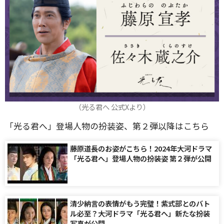
（光る君へ 公式Xより）
「光る君へ」登場人物の扮装姿、第２弾以降はこちら
藤原道長のお姿がこちら！2024年大河ドラマ
「光る君へ」登場人物の扮装姿 第２弾が公開
清少納言の表情がもう完璧！紫式部とのバト
ル必至？大河ドラマ「光る君へ」新たな扮装
写真が公開