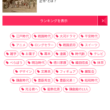
止令”とは？
ランキングを表示
江戸時代
戦国時代
大河ドラマ
平安時代
アニメ
ロングセラー
戦国武将
スイーツ
雑学
お菓子
幕末
漫画
時代劇
テレビ
べらぼう
明治時代
徳川家康
織田信長
抹茶
デザイン
文房具
フィギュア
展覧会
鎌倉時代
豊臣秀吉
豊臣兄弟！
昭和時代
光る君へ
葛飾北斎
鎌倉殿の13人