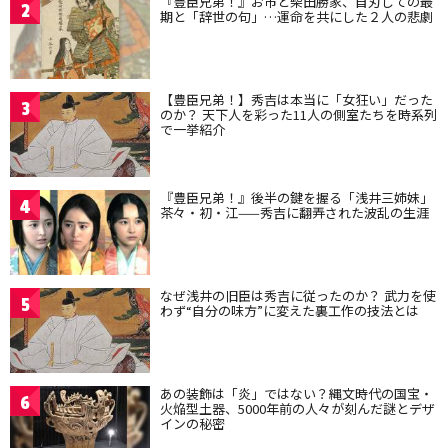
『豊臣兄弟！』お市と柴田勝家、自刃しての最
2
期と「辞世の句」…運命を共にした２人の悲劇
【豊臣兄弟！】秀吉は本当に「女狂い」だった
3
のか？ 天下人を彩った11人の側室たちを時系列
で一挙紹介
『豊臣兄弟！』後半の鍵を握る「浅井三姉妹」
4
茶々・初・江——秀吉に翻弄された波乱の生涯
なぜ浅井の旧臣は秀吉に従ったのか？ 武力を使
5
わず“自分の味方”に変えた裏工作の技法とは
あの装飾は「炎」ではない？縄文時代の国宝・
6
火焔型土器、5000年前の人々が刻んだ謎とデザ
インの秘密