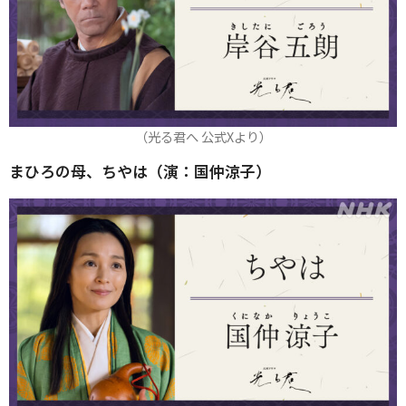
（光る君へ 公式Xより）
まひろの母、ちやは（演：国仲涼子）