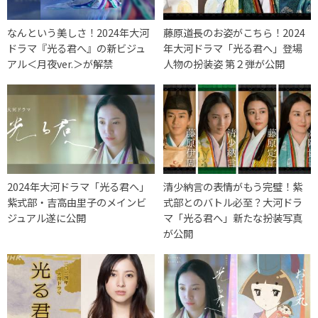
なんという美しさ！2024年大河
藤原道長のお姿がこちら！2024
ドラマ『光る君へ』の新ビジュ
年大河ドラマ「光る君へ」登場
アル＜月夜ver.＞が解禁
人物の扮装姿 第２弾が公開
2024年大河ドラマ「光る君へ」
清少納言の表情がもう完璧！紫
紫式部・吉高由里子のメインビ
式部とのバトル必至？大河ドラ
ジュアル遂に公開
マ「光る君へ」新たな扮装写真
が公開