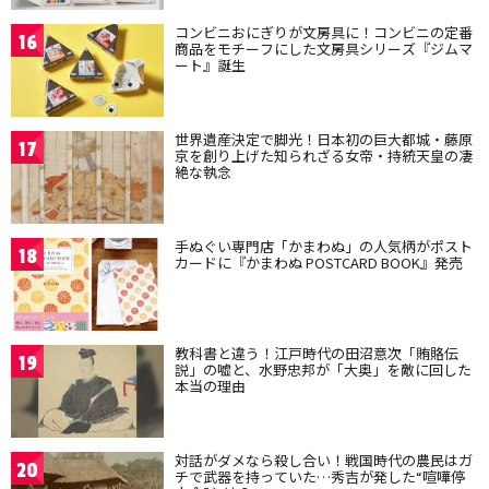
コンビニおにぎりが文房具に！コンビニの定番
16
商品をモチーフにした文房具シリーズ『ジムマ
ート』誕生
世界遺産決定で脚光！日本初の巨大都城・藤原
17
京を創り上げた知られざる女帝・持統天皇の凄
絶な執念
手ぬぐい専門店「かまわぬ」の人気柄がポスト
18
カードに『かまわぬ POSTCARD BOOK』発売
教科書と違う！江戸時代の田沼意次「賄賂伝
19
説」の嘘と、水野忠邦が「大奥」を敵に回した
本当の理由
対話がダメなら殺し合い！戦国時代の農民はガ
20
チで武器を持っていた…秀吉が発した“喧嘩停