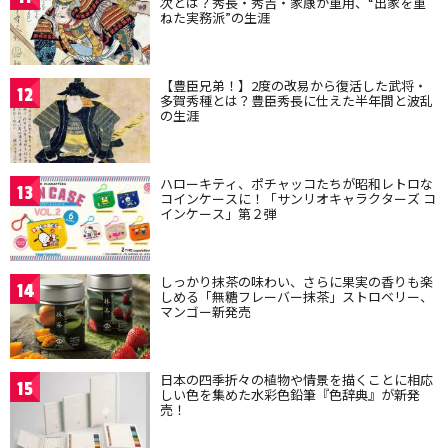
次とは？秀長・秀吉・家康が重用、“出家を重
ねた実務派”の生涯
【豊臣兄弟！】2度の改易から復活した武将・
12
多賀秀種とは？豊臣秀長に仕えた半年間と波乱
の生涯
ハローキティ、ポチャッコたちが昭和レトロな
13
コインケースに！「サンリオキャラクターズ コ
インケース」第２弾
しっかり抹茶の味わい、さらに果実の香りも楽
14
しめる「無糖フレーバー抹茶」ストロベリー、
マンゴー新発売
日本の四季折々の植物や情景を描くことに相応
15
しい色を集めた水彩色鉛筆『色辞典』が新発
売！