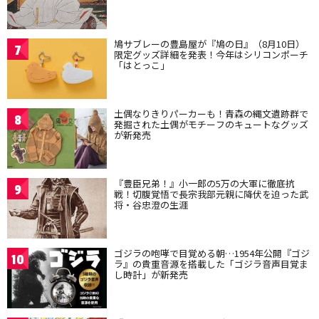
鳩サブレーの豊島屋が『鳩の日』（8月10日）
7
限定グッズ詳細を発表！今年はシリコンポーチ
「はとっこ」
土偶なりきりパーカーも！青森の縄文遺跡群で
8
発掘された土偶がモチーフのキュートなグッズ
が新発売
『豊臣兄弟！』小一郎の5万の大軍に徹底抗
9
戦！切腹覚悟で長宗我部元親に降伏を迫った武
将・谷忠澄の生涯
ゴジラの咆哮で目覚める朝…1954年公開『ゴジ
10
ラ』の貴重音源を搭載した「ゴジラ音声目覚ま
し時計」が新発売