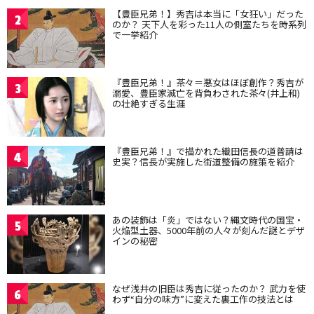
【豊臣兄弟！】秀吉は本当に「女狂い」だった
2
のか？ 天下人を彩った11人の側室たちを時系列
で一挙紹介
『豊臣兄弟！』茶々＝悪女はほぼ創作？秀吉が
3
溺愛、豊臣家滅亡を背負わされた茶々(井上和)
の壮絶すぎる生涯
『豊臣兄弟！』で描かれた織田信長の道普請は
4
史実？信長が実施した街道整備の施策を紹介
あの装飾は「炎」ではない？縄文時代の国宝・
5
火焔型土器、5000年前の人々が刻んだ謎とデザ
インの秘密
なぜ浅井の旧臣は秀吉に従ったのか？ 武力を使
6
わず“自分の味方”に変えた裏工作の技法とは