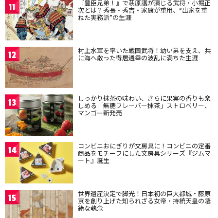
『豊臣兄弟！』で萩原護が演じる武将・小堀正
11
次とは？秀長・秀吉・家康が重用、“出家を重
ねた実務派”の生涯
村上水軍を率いた戦国武将！幼い弟を支え、共
12
に海へ散った得居通幸の波乱に満ちた生涯
しっかり抹茶の味わい、さらに果実の香りも楽
13
しめる「無糖フレーバー抹茶」ストロベリー、
マンゴー新発売
コンビニおにぎりが文房具に！コンビニの定番
14
商品をモチーフにした文房具シリーズ『ジムマ
ート』誕生
世界遺産決定で脚光！日本初の巨大都城・藤原
15
京を創り上げた知られざる女帝・持統天皇の凄
絶な執念