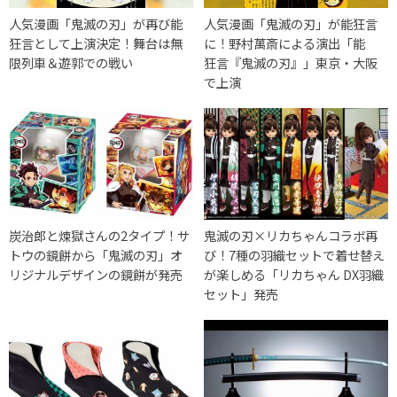
人気漫画「鬼滅の刃」が再び能
人気漫画「鬼滅の刃」が能狂言
狂言として上演決定！舞台は無
に！野村萬斎による演出「能
限列車＆遊郭での戦い
狂言『鬼滅の刃』」東京・大阪
で上演
炭治郎と煉獄さんの2タイプ！サ
鬼滅の刃×リカちゃんコラボ再
トウの鏡餅から「鬼滅の刃」オ
び！7種の羽織セットで着せ替え
リジナルデザインの鏡餅が発売
が楽しめる「リカちゃん DX羽織
セット」発売