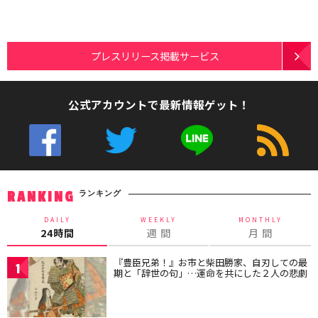
プレスリリース掲載サービス
公式アカウントで最新情報ゲット！
ランキング
RANKING
DAILY
WEEKLY
MONTHLY
24時間
週 間
月 間
『豊臣兄弟！』お市と柴田勝家、自刃しての最
1
期と「辞世の句」…運命を共にした２人の悲劇