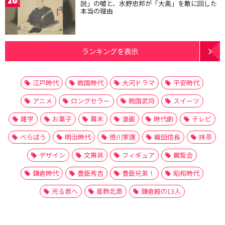
20
説」の嘘と、水野忠邦が「大奥」を敵に回した
本当の理由
ランキングを表示
江戸時代
戦国時代
大河ドラマ
平安時代
アニメ
ロングセラー
戦国武将
スイーツ
雑学
お菓子
幕末
漫画
時代劇
テレビ
べらぼう
明治時代
徳川家康
織田信長
抹茶
デザイン
文房具
フィギュア
展覧会
鎌倉時代
豊臣秀吉
豊臣兄弟！
昭和時代
光る君へ
葛飾北斎
鎌倉殿の13人