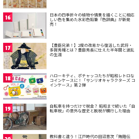
日本の四季折々の植物や情景を描くことに相応
16
しい色を集めた水彩色鉛筆『色辞典』が新発
売！
【豊臣兄弟！】2度の改易から復活した武将・
17
多賀秀種とは？豊臣秀長に仕えた半年間と波乱
の生涯
ハローキティ、ポチャッコたちが昭和レトロな
18
コインケースに！「サンリオキャラクターズ コ
インケース」第２弾
自転車を持つだけで税金？ 昭和まで続いた「自
19
転車税」の意外な歴史と脱税が横行した理由
教科書と違う！江戸時代の田沼意次「賄賂伝