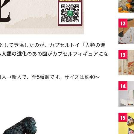
12
」として登場したのが、カプセルトイ「人類の進
る
人類の進化
のあの図がカプセルフィギュアにな
13
人→新人で、全5種類です。サイズは約40～
14
15