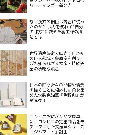
リー、マンゴー新発売
なぜ浅井の旧臣は秀吉に従っ
たのか？ 武力を使わず“自分
の味方”に変えた裏工作の技
法とは
世界遺産決定で脚光！日本初
の巨大都城・藤原京を創り上
げた知られざる女帝・持統天
皇の凄絶な執念
日本の四季折々の植物や情景
を描くことに相応しい色を集
めた水彩色鉛筆『色辞典』が
新発売！
コンビニおにぎりが文房具
に！コンビニの定番商品をモ
チーフにした文房具シリーズ
『ジムマート』誕生