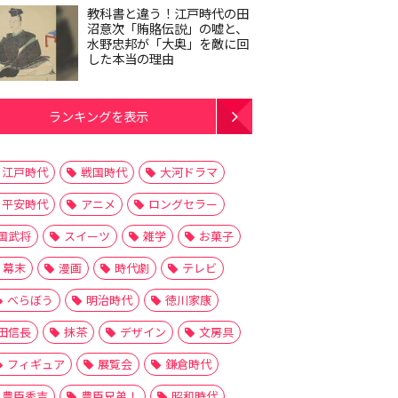
教科書と違う！江戸時代の田
沼意次「賄賂伝説」の嘘と、
水野忠邦が「大奥」を敵に回
した本当の理由
ランキングを表示
江戸時代
戦国時代
大河ドラマ
平安時代
アニメ
ロングセラー
国武将
スイーツ
雑学
お菓子
幕末
漫画
時代劇
テレビ
べらぼう
明治時代
徳川家康
田信長
抹茶
デザイン
文房具
フィギュア
展覧会
鎌倉時代
豊臣秀吉
豊臣兄弟！
昭和時代