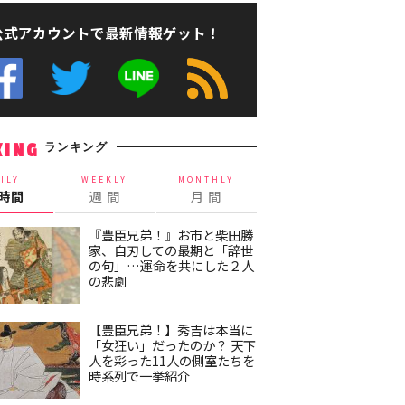
公式アカウントで最新情報ゲット！
ランキング
KING
ILY
WEEKLY
MONTHLY
4時間
週 間
月 間
『豊臣兄弟！』お市と柴田勝
家、自刃しての最期と「辞世
の句」…運命を共にした２人
の悲劇
【豊臣兄弟！】秀吉は本当に
「女狂い」だったのか？ 天下
人を彩った11人の側室たちを
時系列で一挙紹介