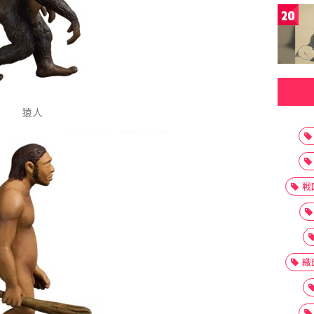
20
猿人
戦
織