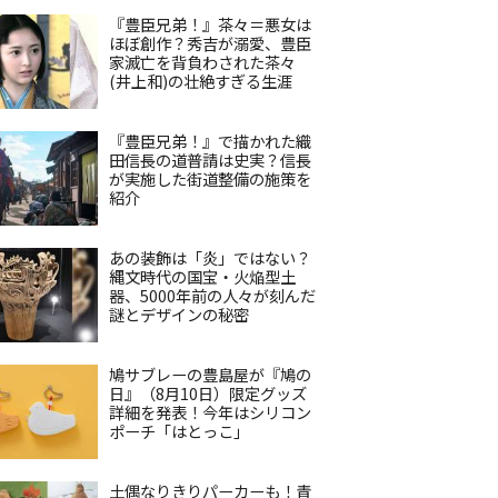
『豊臣兄弟！』茶々＝悪女は
ほぼ創作？秀吉が溺愛、豊臣
家滅亡を背負わされた茶々
(井上和)の壮絶すぎる生涯
『豊臣兄弟！』で描かれた織
田信長の道普請は史実？信長
が実施した街道整備の施策を
紹介
あの装飾は「炎」ではない？
縄文時代の国宝・火焔型土
器、5000年前の人々が刻んだ
謎とデザインの秘密
鳩サブレーの豊島屋が『鳩の
日』（8月10日）限定グッズ
詳細を発表！今年はシリコン
ポーチ「はとっこ」
土偶なりきりパーカーも！青