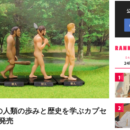
RAN
DA
2
1
2
年の人類の歩みと歴史を学ぶカプセ
発売