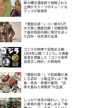
森の縄文遺跡群で発掘された
土偶がモチーフのキュートな
グッズが新発売
『豊臣兄弟！』小一郎の5万
の大軍に徹底抗戦！切腹覚悟
で長宗我部元親に降伏を迫っ
た武将・谷忠澄の生涯
ゴジラの咆哮で目覚める朝…
1954年公開『ゴジラ』の貴重
音源を搭載した「ゴジラ音声
目覚まし時計」が新発売
『豊臣兄弟！』で萩原護が演
じる武将・小堀正次とは？秀
長・秀吉・家康が重用、“出
家を重ねた実務派”の生涯
しっかり抹茶の味わい、さら
に果実の香りも楽しめる「無
糖フレーバー抹茶」ストロベ