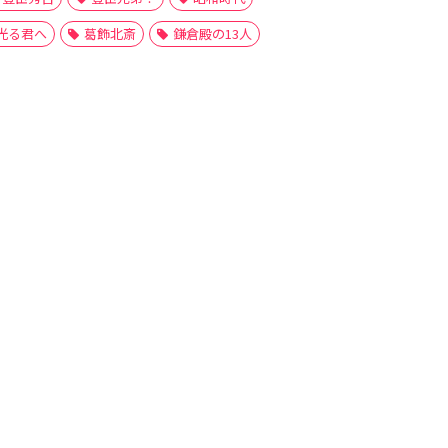
光る君へ
葛飾北斎
鎌倉殿の13人