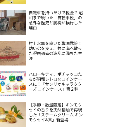
自転車を持つだけで税金？ 昭
和まで続いた「自転車税」の
意外な歴史と脱税が横行した
理由
村上水軍を率いた戦国武将！
幼い弟を支え、共に海へ散っ
た得居通幸の波乱に満ちた生
涯
ハローキティ、ポチャッコた
ちが昭和レトロなコインケー
スに！「サンリオキャラクタ
ーズ コインケース」第２弾
【季節・数量限定】キンモク
セイの香りを天然精油で再現
した「スチームクリーム キン
モクセイ&茶」新登場