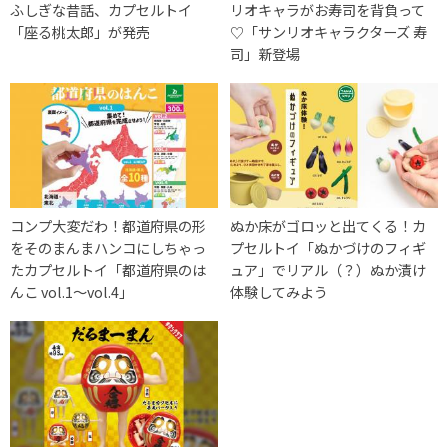
ふしぎな昔話、カプセルトイ
リオキャラがお寿司を背負って
「座る桃太郎」が発売
♡「サンリオキャラクターズ 寿
司」新登場
コンプ大変だわ！都道府県の形
ぬか床がゴロッと出てくる！カ
をそのまんまハンコにしちゃっ
プセルトイ「ぬかづけのフィギ
たカプセルトイ「都道府県のは
ュア」でリアル（？）ぬか漬け
んこ vol.1～vol.4」
体験してみよう