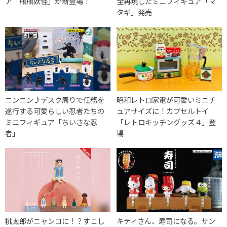
ア「瓶瓶妖怪」が新登場！
全再現したミニフィギュア「マ
タギ」発売
ニンニン♪デスク周りで任務を
昭和レトロ家電が可愛いミニチ
遂行する可愛らしい忍者たちの
ュアサイズに！カプセルトイ
ミニフィギュア「ちいさな忍
「レトロキッチングッズ４」登
者」
場
桃太郎がニャンコに！？すこし
キティさん、寿司になる。サン