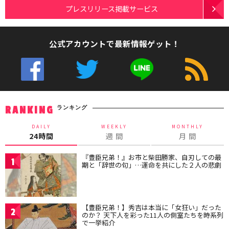
プレスリリース掲載サービス
公式アカウントで最新情報ゲット！
ランキング
RANKING
DAILY
WEEKLY
MONTHLY
24時間
週 間
月 間
『豊臣兄弟！』お市と柴田勝家、自刃しての最
1
期と「辞世の句」…運命を共にした２人の悲劇
【豊臣兄弟！】秀吉は本当に「女狂い」だった
2
のか？ 天下人を彩った11人の側室たちを時系列
で一挙紹介