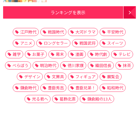
ランキングを表示
江戸時代
戦国時代
大河ドラマ
平安時代
アニメ
ロングセラー
戦国武将
スイーツ
雑学
お菓子
幕末
漫画
時代劇
テレビ
べらぼう
明治時代
徳川家康
織田信長
抹茶
デザイン
文房具
フィギュア
展覧会
鎌倉時代
豊臣秀吉
豊臣兄弟！
昭和時代
光る君へ
葛飾北斎
鎌倉殿の13人