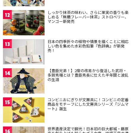
しっかり抹茶の味わい、さらに果実の香りも楽
12
しめる「無糖フレーバー抹茶」ストロベリー、
マンゴー新発売
日本の四季折々の植物や情景を描くことに相応
13
しい色を集めた水彩色鉛筆『色辞典』が新発
売！
【豊臣兄弟！】2度の改易から復活した武将・
14
多賀秀種とは？豊臣秀長に仕えた半年間と波乱
の生涯
コンビニおにぎりが文房具に！コンビニの定番
15
商品をモチーフにした文房具シリーズ『ジムマ
ート』誕生
世界遺産決定で脚光！日本初の巨大都城・藤原
16