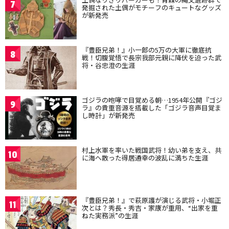
7
発掘された土偶がモチーフのキュートなグッズ
が新発売
『豊臣兄弟！』小一郎の5万の大軍に徹底抗
8
戦！切腹覚悟で長宗我部元親に降伏を迫った武
将・谷忠澄の生涯
ゴジラの咆哮で目覚める朝…1954年公開『ゴジ
9
ラ』の貴重音源を搭載した「ゴジラ音声目覚ま
し時計」が新発売
村上水軍を率いた戦国武将！幼い弟を支え、共
10
に海へ散った得居通幸の波乱に満ちた生涯
『豊臣兄弟！』で萩原護が演じる武将・小堀正
11
次とは？秀長・秀吉・家康が重用、“出家を重
ねた実務派”の生涯