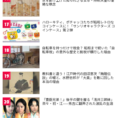
京を創り上げた知られざる女帝・持統天皇の凄
絶な執念
ハローキティ、ポチャッコたちが昭和レトロな
17
コインケースに！「サンリオキャラクターズ コ
インケース」第２弾
自転車を持つだけで税金？ 昭和まで続いた「自
18
転車税」の意外な歴史と脱税が横行した理由
教科書と違う！江戸時代の田沼意次「賄賂伝
19
説」の嘘と、水野忠邦が「大奥」を敵に回した
本当の理由
『豊臣兄弟！』後半の鍵を握る「浅井三姉妹」
20
茶々・初・江——秀吉に翻弄された波乱の生涯