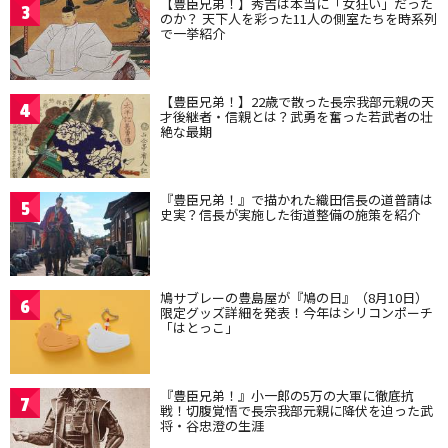
【豊臣兄弟！】秀吉は本当に「女狂い」だった
3
のか？ 天下人を彩った11人の側室たちを時系列
で一挙紹介
【豊臣兄弟！】22歳で散った長宗我部元親の天
4
才後継者・信親とは？武勇を奮った若武者の壮
絶な最期
『豊臣兄弟！』で描かれた織田信長の道普請は
5
史実？信長が実施した街道整備の施策を紹介
鳩サブレーの豊島屋が『鳩の日』（8月10日）
6
限定グッズ詳細を発表！今年はシリコンポーチ
「はとっこ」
『豊臣兄弟！』小一郎の5万の大軍に徹底抗
7
戦！切腹覚悟で長宗我部元親に降伏を迫った武
将・谷忠澄の生涯