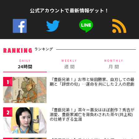
公式アカウントで最新情報ゲット！
ランキング
RANKING
DAILY
WEEKLY
MONTHLY
24時間
週 間
月 間
『豊臣兄弟！』お市と柴田勝家、自刃しての最
1
期と「辞世の句」…運命を共にした２人の悲劇
『豊臣兄弟！』茶々＝悪女はほぼ創作？秀吉が
2
溺愛、豊臣家滅亡を背負わされた茶々(井上和)
の壮絶すぎる生涯