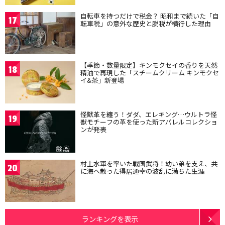
自転車を持つだけで税金？ 昭和まで続いた「自
17
転車税」の意外な歴史と脱税が横行した理由
【季節・数量限定】キンモクセイの香りを天然
18
精油で再現した「スチームクリーム キンモクセ
イ&茶」新登場
怪獣革を纏う！ダダ、エレキング…ウルトラ怪
19
獣モチーフの革を使った新アパレルコレクショ
ンが発表
村上水軍を率いた戦国武将！幼い弟を支え、共
20
に海へ散った得居通幸の波乱に満ちた生涯
ランキングを表示