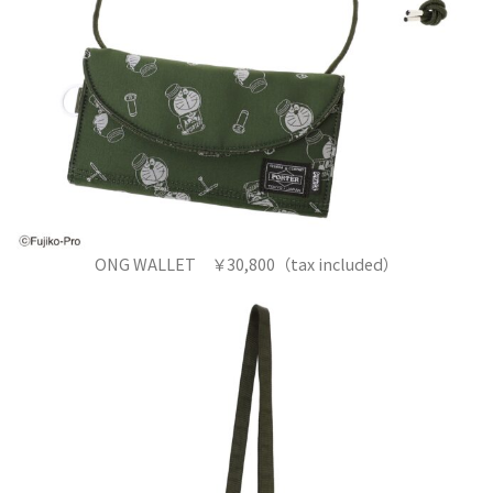
ONG WALLET ￥30,800（tax included）