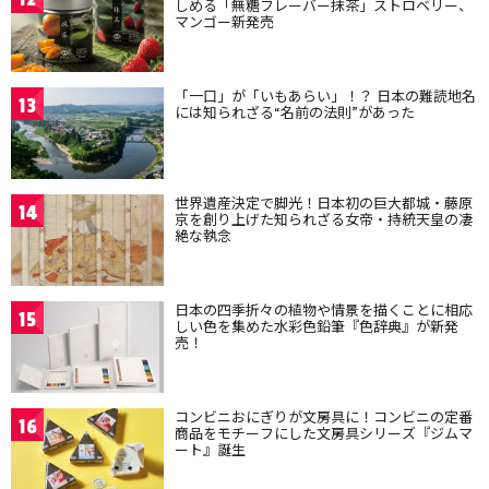
しめる「無糖フレーバー抹茶」ストロベリー、
マンゴー新発売
「一口」が「いもあらい」！？ 日本の難読地名
13
には知られざる“名前の法則”があった
世界遺産決定で脚光！日本初の巨大都城・藤原
14
京を創り上げた知られざる女帝・持統天皇の凄
絶な執念
日本の四季折々の植物や情景を描くことに相応
15
しい色を集めた水彩色鉛筆『色辞典』が新発
売！
コンビニおにぎりが文房具に！コンビニの定番
16
商品をモチーフにした文房具シリーズ『ジムマ
ート』誕生