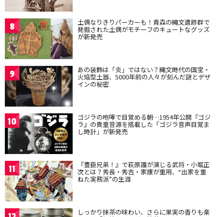
土偶なりきりパーカーも！青森の縄文遺跡群で
8
発掘された土偶がモチーフのキュートなグッズ
が新発売
あの装飾は「炎」ではない？縄文時代の国宝・
9
火焔型土器、5000年前の人々が刻んだ謎とデザ
インの秘密
ゴジラの咆哮で目覚める朝…1954年公開『ゴジ
10
ラ』の貴重音源を搭載した「ゴジラ音声目覚ま
し時計」が新発売
『豊臣兄弟！』で萩原護が演じる武将・小堀正
11
次とは？秀長・秀吉・家康が重用、“出家を重
ねた実務派”の生涯
しっかり抹茶の味わい、さらに果実の香りも楽
12