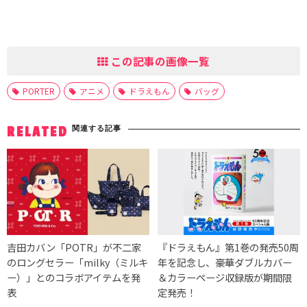
この記事の画像一覧
PORTER
アニメ
ドラえもん
バッグ
関連する記事
RELATED
吉田カバン「POTR」が不二家
『ドラえもん』第1巻の発売50周
のロングセラー「milky（ミルキ
年を記念し、豪華ダブルカバー
ー）」とのコラボアイテムを発
＆カラーページ収録版が期間限
表
定発売！