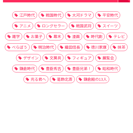
江戸時代
戦国時代
大河ドラマ
平安時代
アニメ
ロングセラー
戦国武将
スイーツ
雑学
お菓子
幕末
漫画
時代劇
テレビ
べらぼう
明治時代
織田信長
徳川家康
抹茶
デザイン
文房具
フィギュア
展覧会
鎌倉時代
豊臣秀吉
豊臣兄弟！
昭和時代
光る君へ
葛飾北斎
鎌倉殿の13人