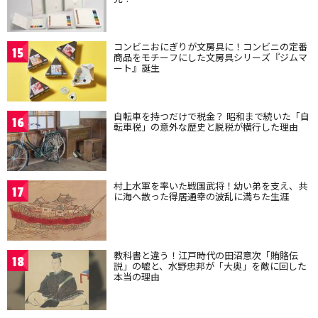
コンビニおにぎりが文房具に！コンビニの定番
15
商品をモチーフにした文房具シリーズ『ジムマ
ート』誕生
自転車を持つだけで税金？ 昭和まで続いた「自
16
転車税」の意外な歴史と脱税が横行した理由
村上水軍を率いた戦国武将！幼い弟を支え、共
17
に海へ散った得居通幸の波乱に満ちた生涯
教科書と違う！江戸時代の田沼意次「賄賂伝
18
説」の嘘と、水野忠邦が「大奥」を敵に回した
本当の理由