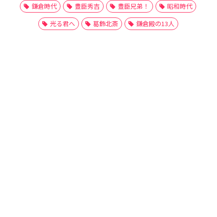
鎌倉時代
豊臣秀吉
豊臣兄弟！
昭和時代
光る君へ
葛飾北斎
鎌倉殿の13人