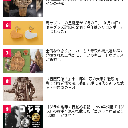
インの秘密
鳩サブレーの豊島屋が『鳩の日』（8月10日）
6
限定グッズ詳細を発表！今年はシリコンポーチ
「はとっこ」
土偶なりきりパーカーも！青森の縄文遺跡群で
7
発掘された土偶がモチーフのキュートなグッズ
が新発売
『豊臣兄弟！』小一郎の5万の大軍に徹底抗
8
戦！切腹覚悟で長宗我部元親に降伏を迫った武
将・谷忠澄の生涯
ゴジラの咆哮で目覚める朝…1954年公開『ゴジ
9
ラ』の貴重音源を搭載した「ゴジラ音声目覚ま
し時計」が新発売