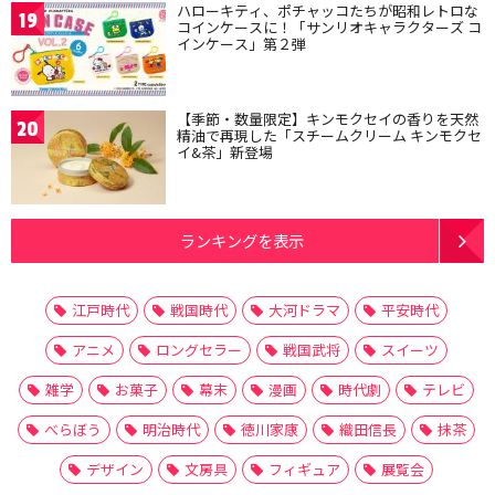
ハローキティ、ポチャッコたちが昭和レトロな
19
コインケースに！「サンリオキャラクターズ コ
インケース」第２弾
【季節・数量限定】キンモクセイの香りを天然
20
精油で再現した「スチームクリーム キンモクセ
イ&茶」新登場
ランキングを表示
江戸時代
戦国時代
大河ドラマ
平安時代
アニメ
ロングセラー
戦国武将
スイーツ
雑学
お菓子
幕末
漫画
時代劇
テレビ
べらぼう
明治時代
徳川家康
織田信長
抹茶
デザイン
文房具
フィギュア
展覧会