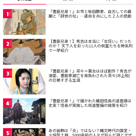
『豊臣兄弟！』お市と柴田勝家、自刃しての最
1
期と「辞世の句」…運命を共にした２人の悲劇
【豊臣兄弟！】秀吉は本当に「女狂い」だった
2
のか？ 天下人を彩った11人の側室たちを時系列
で一挙紹介
『豊臣兄弟！』茶々＝悪女はほぼ創作？秀吉が
3
溺愛、豊臣家滅亡を背負わされた茶々(井上和)
の壮絶すぎる生涯
『豊臣兄弟！』で描かれた織田信長の道普請は
4
史実？信長が実施した街道整備の施策を紹介
あの装飾は「炎」ではない？縄文時代の国宝・
5
火焔型土器、5000年前の人々が刻んだ謎とデザ