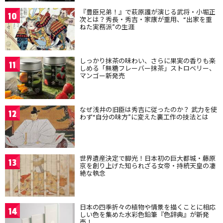
『豊臣兄弟！』で萩原護が演じる武将・小堀正
10
次とは？秀長・秀吉・家康が重用、“出家を重
ねた実務派”の生涯
しっかり抹茶の味わい、さらに果実の香りも楽
11
しめる「無糖フレーバー抹茶」ストロベリー、
マンゴー新発売
なぜ浅井の旧臣は秀吉に従ったのか？ 武力を使
12
わず“自分の味方”に変えた裏工作の技法とは
世界遺産決定で脚光！日本初の巨大都城・藤原
13
京を創り上げた知られざる女帝・持統天皇の凄
絶な執念
日本の四季折々の植物や情景を描くことに相応
14
しい色を集めた水彩色鉛筆『色辞典』が新発
売！