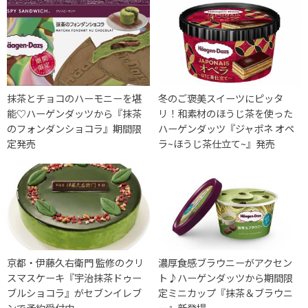
抹茶とチョコのハーモニーを堪
冬のご褒美スイーツにピッタ
能♡ハーゲンダッツから『抹茶
リ！和素材のほうじ茶を使った
のフォンダンショコラ』期間限
ハーゲンダッツ『ジャポネ オペ
定発売
ラ~ほうじ茶仕立て~』発売
京都・伊藤久右衛門 監修のクリ
濃厚食感ブラウニーがアクセン
スマスケーキ『宇治抹茶ドゥー
ト♪ハーゲンダッツから期間限
ブルショコラ』がセブンイレブ
定ミニカップ『抹茶＆ブラウニ
ンで予約受付中
ー』新登場