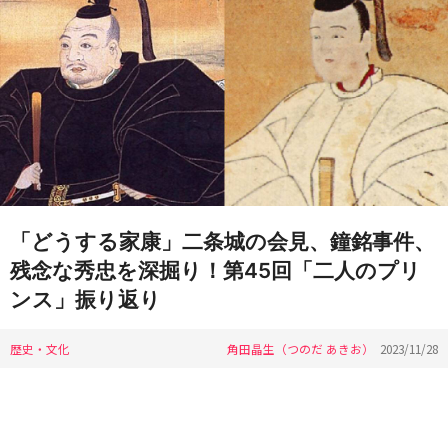
「どうする家康」二条城の会見、鐘銘事件、
残念な秀忠を深掘り！第45回「二人のプリ
ンス」振り返り
歴史・文化
角田晶生（つのだ あきお）
2023/11/28