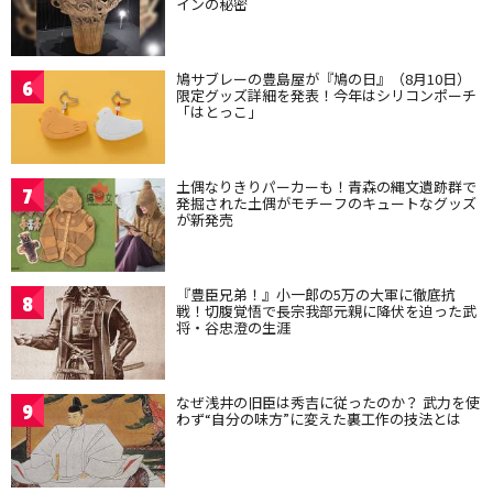
インの秘密
鳩サブレーの豊島屋が『鳩の日』（8月10日）
6
限定グッズ詳細を発表！今年はシリコンポーチ
「はとっこ」
土偶なりきりパーカーも！青森の縄文遺跡群で
7
発掘された土偶がモチーフのキュートなグッズ
が新発売
『豊臣兄弟！』小一郎の5万の大軍に徹底抗
8
戦！切腹覚悟で長宗我部元親に降伏を迫った武
将・谷忠澄の生涯
なぜ浅井の旧臣は秀吉に従ったのか？ 武力を使
9
わず“自分の味方”に変えた裏工作の技法とは