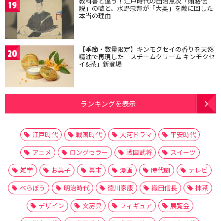
教科書と違う！江戸時代の田沼意次「賄賂伝
19
説」の嘘と、水野忠邦が「大奥」を敵に回した
本当の理由
【季節・数量限定】キンモクセイの香りを天然
20
精油で再現した「スチームクリーム キンモクセ
イ&茶」新登場
ランキングを表示
江戸時代
戦国時代
大河ドラマ
平安時代
アニメ
ロングセラー
戦国武将
スイーツ
雑学
お菓子
幕末
漫画
時代劇
テレビ
べらぼう
明治時代
徳川家康
織田信長
抹茶
デザイン
文房具
フィギュア
展覧会