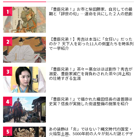
『豊臣兄弟！』お市と柴田勝家、自刃しての最
1
期と「辞世の句」…運命を共にした２人の悲劇
【豊臣兄弟！】秀吉は本当に「女狂い」だった
2
のか？ 天下人を彩った11人の側室たちを時系列
で一挙紹介
『豊臣兄弟！』茶々＝悪女はほぼ創作？秀吉が
3
溺愛、豊臣家滅亡を背負わされた茶々(井上和)
の壮絶すぎる生涯
『豊臣兄弟！』で描かれた織田信長の道普請は
4
史実？信長が実施した街道整備の施策を紹介
あの装飾は「炎」ではない？縄文時代の国宝・
5
火焔型土器、5000年前の人々が刻んだ謎とデザ