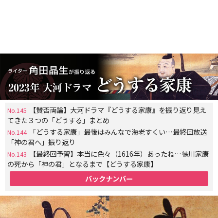
【賛否両論】大河ドラマ『どうする家康』を振り返り見え
No.145
てきた３つの「どうする」まとめ
「どうする家康」最後はみんなで海老すくい…最終回放送
No.144
「神の君へ」振り返り
【最終回予習】本当に色々（1616年）あったね…徳川家康
No.143
の死から「神の君」となるまで【どうする家康】
バックナンバー