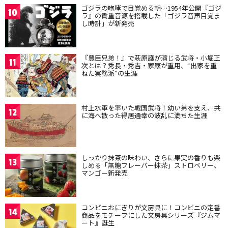
ゴジラの咆哮で目覚める朝…1954年公開『ゴジ
10
ラ』の貴重音源を搭載した「ゴジラ音声目覚ま
し時計」が新発売
『豊臣兄弟！』で萩原護が演じる武将・小堀正
11
次とは？秀長・秀吉・家康が重用、“出家を重
ねた実務派”の生涯
村上水軍を率いた戦国武将！幼い弟を支え、共
12
に海へ散った得居通幸の波乱に満ちた生涯
しっかり抹茶の味わい、さらに果実の香りも楽
13
しめる「無糖フレーバー抹茶」ストロベリー、
マンゴー新発売
コンビニおにぎりが文房具に！コンビニの定番
14
商品をモチーフにした文房具シリーズ『ジムマ
ート』誕生