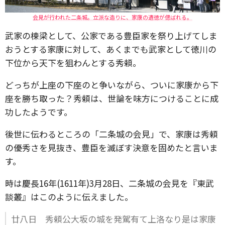
会見が行われた二条城。立派な造りに、家康の遺徳が偲ばれる。
武家の棟梁として、公家である豊臣家を祭り上げてしま
おうとする家康に対して、あくまでも武家として徳川の
下位から天下を狙わんとする秀頼。
どっちが上座の下座のと争いながら、ついに家康から下
座を勝ち取った？秀頼は、世論を味方につけることに成
功したようです。
後世に伝わるところの「二条城の会見」で、家康は秀頼
の優秀さを見抜き、豊臣を滅ぼす決意を固めたと言いま
す。
時は慶長16年(1611年)3月28日、二条城の会見を『東武
談叢』はこのように伝えました。
廿八日 秀頼公大坂の城を発駕有て上洛なり是は家康