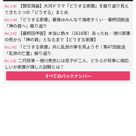
【賛否両論】大河ドラマ『どうする家康』を振り返り見え
No.145
てきた３つの「どうする」まとめ
「どうする家康」最後はみんなで海老すくい…最終回放送
No.144
「神の君へ」振り返り
【最終回予習】本当に色々（1616年）あったね…徳川家康
No.143
の死から「神の君」となるまで【どうする家康】
「どうする家康」共に乱世の夢を見ようぞ！第47回放送
No.142
「乱世の亡霊」振り返り
二代将軍・徳川秀忠には息子が二人、どちらが将軍に相応
No.141
しいか家康が課した試験とは？
すべてのバックナンバー