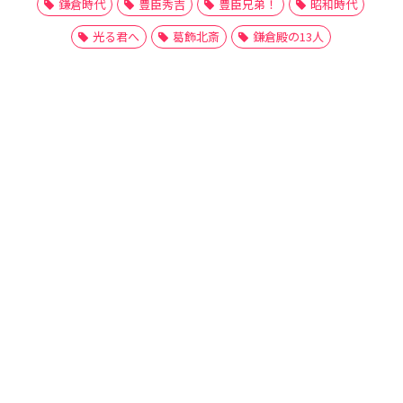
鎌倉時代
豊臣秀吉
豊臣兄弟！
昭和時代
光る君へ
葛飾北斎
鎌倉殿の13人