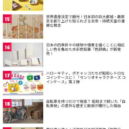
世界遺産決定で脚光！日本初の巨大都城・藤原
15
京を創り上げた知られざる女帝・持統天皇の凄
絶な執念
日本の四季折々の植物や情景を描くことに相応
16
しい色を集めた水彩色鉛筆『色辞典』が新発
売！
ハローキティ、ポチャッコたちが昭和レトロな
17
コインケースに！「サンリオキャラクターズ コ
インケース」第２弾
自転車を持つだけで税金？ 昭和まで続いた「自
18
転車税」の意外な歴史と脱税が横行した理由