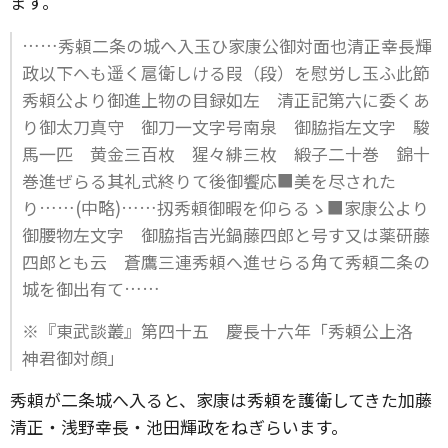
ます。
……秀頼二条の城へ入玉ひ家康公御対面也清正幸長輝
政以下へも遥く扈衛しける叚（段）を慰労し玉ふ此節
秀頼公より御進上物の目録如左 清正記第六に委くあ
り御太刀真守 御刀一文字号南泉 御脇指左文字 駿
馬一匹 黄金三百枚 猩々緋三枚 緞子二十巻 錦十
巻進ぜらる其礼式終りて後御饗応■美を尽された
り……(中略)……扨秀頼御暇を仰らるゝ■家康公より
御腰物左文字 御脇指吉光鍋藤四郎と号す又は薬研藤
四郎とも云 蒼鷹三連秀頼へ進せらる角て秀頼二条の
城を御出有て……
※『東武談叢』第四十五 慶長十六年「秀頼公上洛
神君御対顔」
秀頼が二条城へ入ると、家康は秀頼を護衛してきた加藤
清正・浅野幸長・池田輝政をねぎらいます。