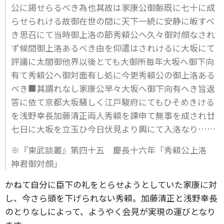
公に謁せらるべき為也其故は家康公御齢既に七十に成
らせられける故御在世の間に天下一統に安静に皈すべ
き思召にて当時御上洛の節秀頼公へ久々御対顔なされ
ず候間御上洛あるべき由を仰遣はされけるに大坂にて
評議に太閤御他界以後とても大御所毎年大坂へ御下向
有て秀頼公へ御対面有し処に今更秀頼公の御上洛ある
べき■其謂れなし家康公早々大坂へ御下向有へき旨返
答に依て京都大坂騒しく江戸駿府にてもひそめきける
を浅野幸長加藤清正両人秀頼を諫申て無事を成され廿
七日に大坂を立玉ひ今日伏見より輿にて入洛なり……
※『東武談叢』第四十五 慶長十六年「秀頼公上洛
神君御対顔」
かねて自分に臣下の礼をとらせようとしていた家康に対
し、今さら頭を下げられない秀頼。加藤清正と浅野幸長
のとりなしによって、ようやく会見が実現の運びとなり