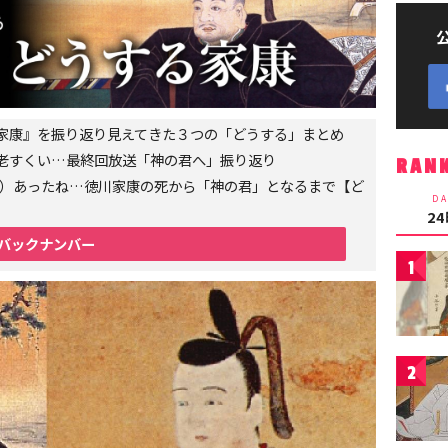
家康』を振り返り見えてきた３つの「どうする」まとめ
老すくい…最終回放送「神の君へ」振り返り
RAN
6年）あったね…徳川家康の死から「神の君」となるまで【ど
DA
2
バックナンバー
1
2