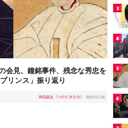
3
4
5
の会見、鐘銘事件、残念な秀忠を
のプリンス」振り返り
角田晶生（つのだ あきお）
2023/11/28
6