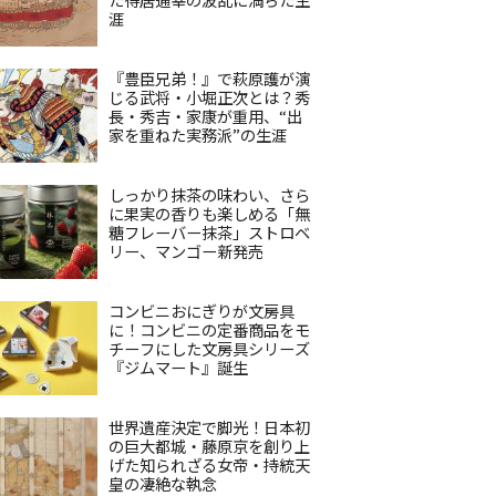
涯
『豊臣兄弟！』で萩原護が演
じる武将・小堀正次とは？秀
長・秀吉・家康が重用、“出
家を重ねた実務派”の生涯
しっかり抹茶の味わい、さら
に果実の香りも楽しめる「無
糖フレーバー抹茶」ストロベ
リー、マンゴー新発売
コンビニおにぎりが文房具
に！コンビニの定番商品をモ
チーフにした文房具シリーズ
『ジムマート』誕生
世界遺産決定で脚光！日本初
の巨大都城・藤原京を創り上
げた知られざる女帝・持統天
皇の凄絶な執念