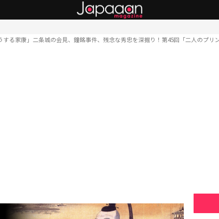
うする家康」二条城の会見、鐘銘事件、残念な秀忠を深掘り！第45回「二人のプリ