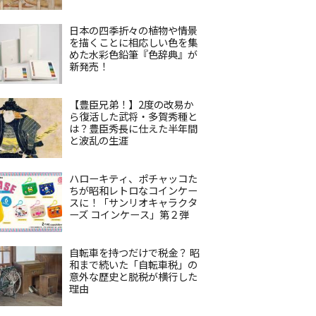
日本の四季折々の植物や情景
を描くことに相応しい色を集
めた水彩色鉛筆『色辞典』が
新発売！
【豊臣兄弟！】2度の改易か
ら復活した武将・多賀秀種と
は？豊臣秀長に仕えた半年間
と波乱の生涯
ハローキティ、ポチャッコた
ちが昭和レトロなコインケー
スに！「サンリオキャラクタ
ーズ コインケース」第２弾
自転車を持つだけで税金？ 昭
和まで続いた「自転車税」の
意外な歴史と脱税が横行した
理由