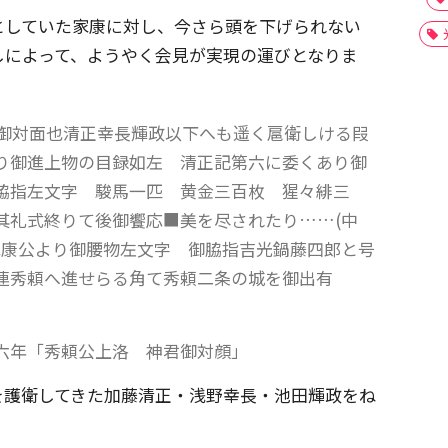
としていた家康に対し、今さら頭を下げられない
しによって、ようやく会見が実現の運びとなりま
御対面也清正幸長輝政以下へも遥く扈衛しける叚
り御進上物の目録如左 清正記第六に委くあり御
脇指左文字 駿馬一匹 黄金三百枚 猩々緋三
其礼式終りて後御饗応■美を尽されたり……(中
家康公より御腰物左文字 御脇指吉光鍋藤四郎と号
連秀頼へ進せらる角て秀頼二条の城を御出有
六年「秀頼公上洛 神君御対顔」
を護衛してきた加藤清正・浅野幸長・池田輝政をね