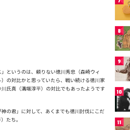
7
8
9
ス」というのは、頼りない徳川秀忠（森崎ウィ
斗）の対比かと思っていたら、戦い続ける徳川家
今川氏真（溝端淳平）の対比でもあったようです
10
が神の君」に対して、あくまでも徳川討伐にこだ
子）たち。
11