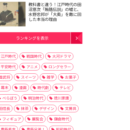
教科書と違う！江戸時代の田
沼意次「賄賂伝説」の嘘と、
水野忠邦が「大奥」を敵に回
した本当の理由
ランキングを表示
江戸時代
戦国時代
大河ドラマ
平安時代
アニメ
ロングセラー
国武将
スイーツ
雑学
お菓子
幕末
漫画
時代劇
テレビ
べらぼう
明治時代
徳川家康
田信長
抹茶
デザイン
文房具
フィギュア
展覧会
鎌倉時代
豊臣秀吉
豊臣兄弟！
昭和時代