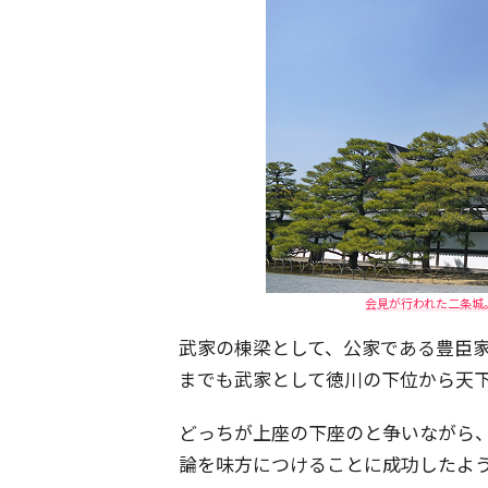
会見が行われた二条城
武家の棟梁として、公家である豊臣
までも武家として徳川の下位から天
どっちが上座の下座のと争いながら
論を味方につけることに成功したよ