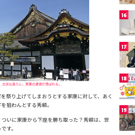
16
17
18
。立派な造りに、家康の遺徳が偲ばれる。
家を祭り上げてしまおうとする家康に対して、あく
下を狙わんとする秀頼。
19
、ついに家康から下座を勝ち取った？秀頼は、世
うです。