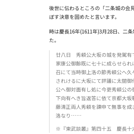
後世に伝わるところの「二条城の会
ぼす決意を固めたと言います。
時は慶長16年(1611年)3月28日
た。
廿八日 秀頼公大坂の城を発駕有
家康公御齢既に七十に成らせられ
召にて当時御上洛の節秀頼公へ久
されけるに大坂にて評議に太閤御
公へ御対面有し処に今更秀頼公の
下向有へき旨返答に依て京都大坂
藤清正両人秀頼を諫申て無事を成
洛なり……
※『東武談叢』第四十五 慶長十