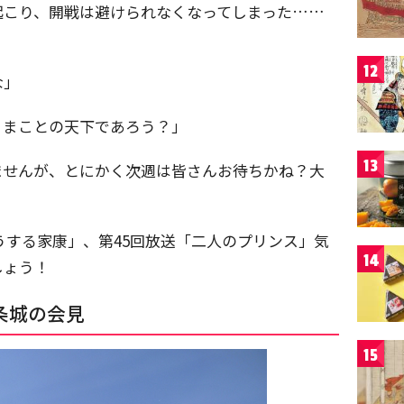
起こり、開戦は避けられなくなってしまった……
12
な」
、まことの天下であろう？」
13
ませんが、とにかく次週は皆さんお待ちかね？大
うする家康」、第45回放送「二人のプリンス」気
14
しょう！
条城の会見
15