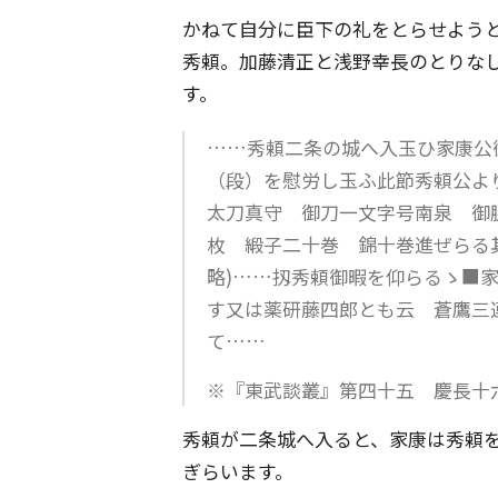
かねて自分に臣下の礼をとらせよう
秀頼。加藤清正と浅野幸長のとりな
す。
……秀頼二条の城へ入玉ひ家康公
（段）を慰労し玉ふ此節秀頼公よ
太刀真守 御刀一文字号南泉 御
枚 緞子二十巻 錦十巻進ぜらる
略)……扨秀頼御暇を仰らるゝ■
す又は薬研藤四郎とも云 蒼鷹三
て……
※『東武談叢』第四十五 慶長十
秀頼が二条城へ入ると、家康は秀頼
ぎらいます。