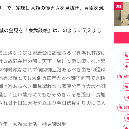
20
見」で、家康は秀頼の優秀さを見抜き、豊臣を滅
、二条城の会見を『東武談叢』はこのように伝えまし
て上洛なり是は家康公に謁せらるべき為也其故は
ける故御在世の間に天下一統に安静に皈すべき思
々御対顔なされず候間御上洛あるべき由を仰遣は
戦
他界以後とても大御所毎年大坂へ御下向有て秀頼
御上洛あるべき■其謂れなし家康公早々大坂へ御
騒しく江戸駿府にてもひそめきけるを浅野幸長加
され廿七日に大坂を立玉ひ今日伏見より輿にて入
織
六年「秀頼公上洛 神君御対顔」