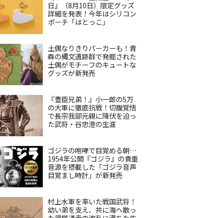
日』（8月10日）限定グッズ
詳細を発表！今年はシリコン
ポーチ「はとっこ」
土偶なりきりパーカーも！青
森の縄文遺跡群で発掘された
土偶がモチーフのキュートな
グッズが新発売
『豊臣兄弟！』小一郎の5万
の大軍に徹底抗戦！切腹覚悟
で長宗我部元親に降伏を迫っ
た武将・谷忠澄の生涯
ゴジラの咆哮で目覚める朝…
1954年公開『ゴジラ』の貴重
音源を搭載した「ゴジラ音声
目覚まし時計」が新発売
村上水軍を率いた戦国武将！
幼い弟を支え、共に海へ散っ
た得居通幸の波乱に満ちた生