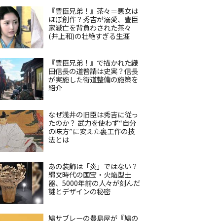
『豊臣兄弟！』茶々＝悪女は
ほぼ創作？秀吉が溺愛、豊臣
家滅亡を背負わされた茶々
(井上和)の壮絶すぎる生涯
『豊臣兄弟！』で描かれた織
田信長の道普請は史実？信長
が実施した街道整備の施策を
紹介
なぜ浅井の旧臣は秀吉に従っ
たのか？ 武力を使わず“自分
の味方”に変えた裏工作の技
法とは
あの装飾は「炎」ではない？
縄文時代の国宝・火焔型土
器、5000年前の人々が刻んだ
謎とデザインの秘密
鳩サブレーの豊島屋が『鳩の