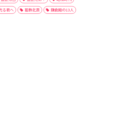
光る君へ
葛飾北斎
鎌倉殿の13人