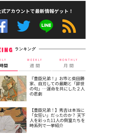
公式アカウントで最新情報ゲット！
ランキング
KING
ILY
WEEKLY
MONTHLY
4時間
週 間
月 間
『豊臣兄弟！』お市と柴田勝
家、自刃しての最期と「辞世
の句」…運命を共にした２人
の悲劇
【豊臣兄弟！】秀吉は本当に
「女狂い」だったのか？ 天下
人を彩った11人の側室たちを
時系列で一挙紹介