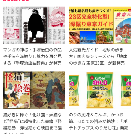
マンガの神様・手塚治虫の作品
人気観光ガイド「地球の歩き
や手法を深掘りし魅力を再発見
方」国内版シリーズから「地球
する『手塚治虫語辞典』が発売
の歩き方 東京23区」が新発売
猫好きに捧ぐ！化け猫・妖猫な
のりの風味＆こんぶ、かつお
ど”怪猫”に超特化した書籍『怪
節、ほたての旨みが絶妙！『ポ
猫絵巻 浮世絵から映画まで猫
テトチップス のりだし味』発売