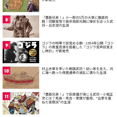
『豊臣兄弟！』小一郎の5万の大軍に徹底抗
8
戦！切腹覚悟で長宗我部元親に降伏を迫った武
将・谷忠澄の生涯
ゴジラの咆哮で目覚める朝…1954年公開『ゴジ
9
ラ』の貴重音源を搭載した「ゴジラ音声目覚ま
し時計」が新発売
村上水軍を率いた戦国武将！幼い弟を支え、共
10
に海へ散った得居通幸の波乱に満ちた生涯
『豊臣兄弟！』で萩原護が演じる武将・小堀正
11
次とは？秀長・秀吉・家康が重用、“出家を重
ねた実務派”の生涯