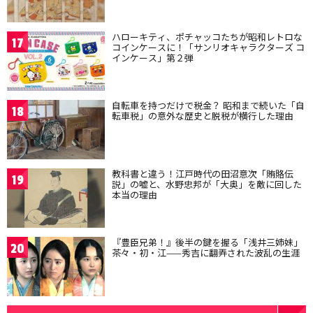
ハローキティ、ポチャッコたちが昭和レトロな
17
コインケースに！「サンリオキャラクターズ コ
インケース」第２弾
自転車を持つだけで税金？ 昭和まで続いた「自
18
転車税」の意外な歴史と脱税が横行した理由
教科書と違う！江戸時代の田沼意次「賄賂伝
19
説」の嘘と、水野忠邦が「大奥」を敵に回した
本当の理由
『豊臣兄弟！』後半の鍵を握る「浅井三姉妹」
20
茶々・初・江——秀吉に翻弄された波乱の生涯