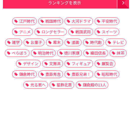
ランキングを表示
江戸時代
戦国時代
大河ドラマ
平安時代
アニメ
ロングセラー
戦国武将
スイーツ
雑学
お菓子
幕末
漫画
時代劇
テレビ
べらぼう
明治時代
徳川家康
織田信長
抹茶
デザイン
文房具
フィギュア
展覧会
鎌倉時代
豊臣秀吉
豊臣兄弟！
昭和時代
光る君へ
葛飾北斎
鎌倉殿の13人