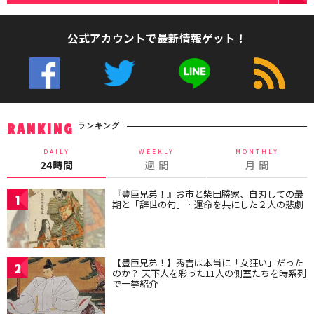
公式アカウントで最新情報ゲット！
ランキング
RANKING
DAILY
WEEKLY
MONTHLY
24時間
週 間
月 間
『豊臣兄弟！』お市と柴田勝家、自刃しての最
1
期と「辞世の句」…運命を共にした２人の悲劇
【豊臣兄弟！】秀吉は本当に「女狂い」だった
2
のか？ 天下人を彩った11人の側室たちを時系列
で一挙紹介