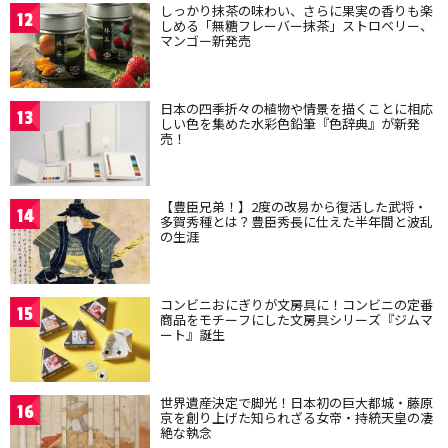
しっかり抹茶の味わい、さらに果実の香りも楽
12
しめる「無糖フレーバー抹茶」ストロベリー、
マンゴー新発売
日本の四季折々の植物や情景を描くことに相応
13
しい色を集めた水彩色鉛筆『色辞典』が新発
売！
【豊臣兄弟！】2度の改易から復活した武将・
14
多賀秀種とは？豊臣秀長に仕えた半年間と波乱
の生涯
コンビニおにぎりが文房具に！コンビニの定番
15
商品をモチーフにした文房具シリーズ『ジムマ
ート』誕生
世界遺産決定で脚光！日本初の巨大都城・藤原
16
京を創り上げた知られざる女帝・持統天皇の凄
絶な執念