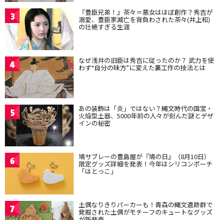
『豊臣兄弟！』茶々＝悪女はほぼ創作？秀吉が
3
溺愛、豊臣家滅亡を背負わされた茶々(井上和)
の壮絶すぎる生涯
なぜ浅井の旧臣は秀吉に従ったのか？ 武力を使
4
わず“自分の味方”に変えた裏工作の技法とは
あの装飾は「炎」ではない？縄文時代の国宝・
5
火焔型土器、5000年前の人々が刻んだ謎とデザ
インの秘密
鳩サブレーの豊島屋が『鳩の日』（8月10日）
6
限定グッズ詳細を発表！今年はシリコンポーチ
「はとっこ」
土偶なりきりパーカーも！青森の縄文遺跡群で
7
発掘された土偶がモチーフのキュートなグッズ
が新発売