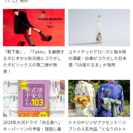
づくし』発売
「靴下屋」、「Tabio」を展開す
ユナイテッドアローズと栃木県
るタビオから秋元梢とコラボし
の酒蔵・仙禽がコラボした日本
たタビソックスの第二弾が発
酒「UA雪だるま」が発売
表！
2024年大河ドラマ「光る君へ」
トトロやジジがアクセント♡ジ
キーパーソンの予習・復習に最
ブリの人気作品「となりのトト