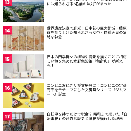
13
には知られざる“名前の法則”があった
世界遺産決定で脚光！日本初の巨大都城・藤原
14
京を創り上げた知られざる女帝・持統天皇の凄
絶な執念
日本の四季折々の植物や情景を描くことに相応
15
しい色を集めた水彩色鉛筆『色辞典』が新発
売！
コンビニおにぎりが文房具に！コンビニの定番
16
商品をモチーフにした文房具シリーズ『ジムマ
ート』誕生
自転車を持つだけで税金？ 昭和まで続いた「自
17
転車税」の意外な歴史と脱税が横行した理由