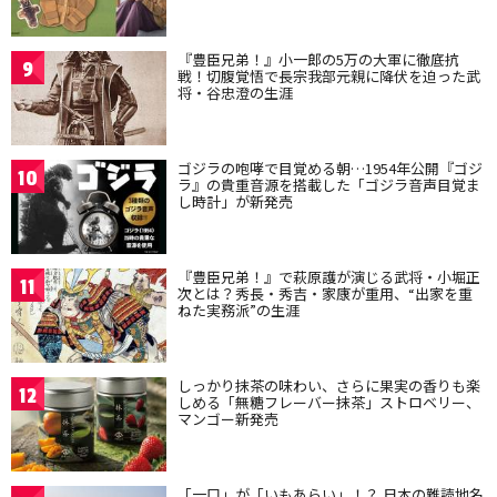
『豊臣兄弟！』小一郎の5万の大軍に徹底抗
9
戦！切腹覚悟で長宗我部元親に降伏を迫った武
将・谷忠澄の生涯
ゴジラの咆哮で目覚める朝…1954年公開『ゴジ
10
ラ』の貴重音源を搭載した「ゴジラ音声目覚ま
し時計」が新発売
『豊臣兄弟！』で萩原護が演じる武将・小堀正
11
次とは？秀長・秀吉・家康が重用、“出家を重
ねた実務派”の生涯
しっかり抹茶の味わい、さらに果実の香りも楽
12
しめる「無糖フレーバー抹茶」ストロベリー、
マンゴー新発売
「一口」が「いもあらい」！？ 日本の難読地名