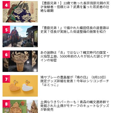
【豊臣兄弟！】22歳で散った長宗我部元親の天
4
才後継者・信親とは？武勇を奮った若武者の壮
絶な最期
『豊臣兄弟！』で描かれた織田信長の道普請は
5
史実？信長が実施した街道整備の施策を紹介
あの装飾は「炎」ではない？縄文時代の国宝・
6
火焔型土器、5000年前の人々が刻んだ謎とデザ
インの秘密
鳩サブレーの豊島屋が『鳩の日』（8月10日）
7
限定グッズ詳細を発表！今年はシリコンポーチ
「はとっこ」
土偶なりきりパーカーも！青森の縄文遺跡群で
8
発掘された土偶がモチーフのキュートなグッズ
が新発売