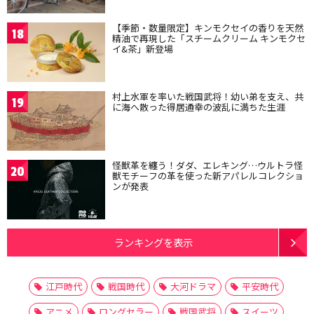
【季節・数量限定】キンモクセイの香りを天然
18
精油で再現した「スチームクリーム キンモクセ
イ&茶」新登場
村上水軍を率いた戦国武将！幼い弟を支え、共
19
に海へ散った得居通幸の波乱に満ちた生涯
怪獣革を纏う！ダダ、エレキング…ウルトラ怪
20
獣モチーフの革を使った新アパレルコレクショ
ンが発表
ランキングを表示
江戸時代
戦国時代
大河ドラマ
平安時代
アニメ
ロングセラー
戦国武将
スイーツ