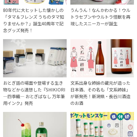
80年代に大ヒットした懐かしの
うんうん！なんかわかる！ウル
「タマ＆フレンズ うちのタマ知
トラセブンやウルトラ怪獣を再
りませんか？」誕生40周年で記
現したスニーカーが誕生
念グッズ発売！
おとぎ話の場面や登場する生き
文系出身な姉妹の蔵元が造った
物などから連想した『SHIKIORI
日本酒、その名も「文系姉妹」
―四季織― おとぎばなし 万年筆
が新発売！新潟県・長谷川酒造
用インク』発売
のお酒