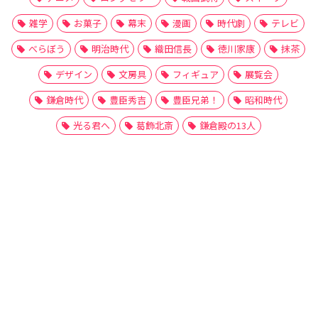
雑学
お菓子
幕末
漫画
時代劇
テレビ
べらぼう
明治時代
織田信長
徳川家康
抹茶
デザイン
文房具
フィギュア
展覧会
鎌倉時代
豊臣秀吉
豊臣兄弟！
昭和時代
光る君へ
葛飾北斎
鎌倉殿の13人