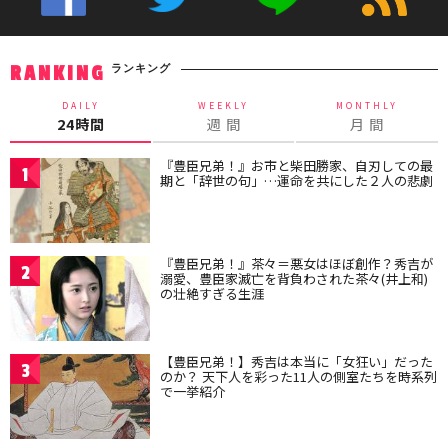
ランキング
RANKING
DAILY
WEEKLY
MONTHLY
24時間
週 間
月 間
『豊臣兄弟！』お市と柴田勝家、自刃しての最
1
期と「辞世の句」…運命を共にした２人の悲劇
『豊臣兄弟！』茶々＝悪女はほぼ創作？秀吉が
2
溺愛、豊臣家滅亡を背負わされた茶々(井上和)
の壮絶すぎる生涯
【豊臣兄弟！】秀吉は本当に「女狂い」だった
3
のか？ 天下人を彩った11人の側室たちを時系列
で一挙紹介