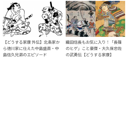
【どうする家康 外伝】北条家か
織田信長もお気に入り！「長篠
ら徳川家に仕えた中島盛直・中
のヒゲ」こと豪傑・大久保忠佐
島信久兄弟のエピソード
の武勇伝【どうする家康】