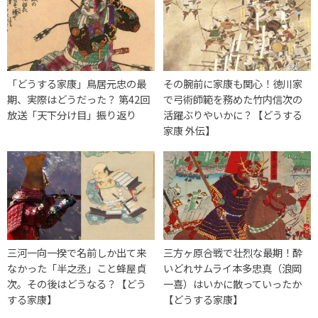
「どうする家康」鳥居元忠の最
その腕前に家康も関心！徳川家
期、実際はどうだった？ 第42回
で弓術師範を務めた竹内信次の
放送「天下分け目」振り返り
活躍ぶりやいかに？【どうする
家康 外伝】
三河一向一揆で名前しか出て来
三方ヶ原合戦で壮烈な最期！酔
なかった「半之丞」こと蜂屋貞
いどれサムライ本多忠真（浪岡
次。その後はどうなる？【どう
一喜）はいかに散っていったか
する家康】
【どうする家康】