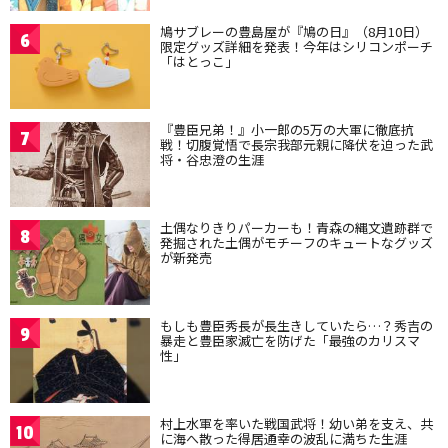
鳩サブレーの豊島屋が『鳩の日』（8月10日）
6
限定グッズ詳細を発表！今年はシリコンポーチ
「はとっこ」
『豊臣兄弟！』小一郎の5万の大軍に徹底抗
7
戦！切腹覚悟で長宗我部元親に降伏を迫った武
将・谷忠澄の生涯
土偶なりきりパーカーも！青森の縄文遺跡群で
8
発掘された土偶がモチーフのキュートなグッズ
が新発売
もしも豊臣秀長が長生きしていたら…？秀吉の
9
暴走と豊臣家滅亡を防げた「最強のカリスマ
性」
村上水軍を率いた戦国武将！幼い弟を支え、共
10
に海へ散った得居通幸の波乱に満ちた生涯