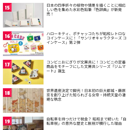
日本の四季折々の植物や情景を描くことに相応
15
しい色を集めた水彩色鉛筆『色辞典』が新発
売！
ハローキティ、ポチャッコたちが昭和レトロな
16
コインケースに！「サンリオキャラクターズ コ
インケース」第２弾
コンビニおにぎりが文房具に！コンビニの定番
17
商品をモチーフにした文房具シリーズ『ジムマ
ート』誕生
世界遺産決定で脚光！日本初の巨大都城・藤原
18
京を創り上げた知られざる女帝・持統天皇の凄
絶な執念
自転車を持つだけで税金？ 昭和まで続いた「自
19
転車税」の意外な歴史と脱税が横行した理由