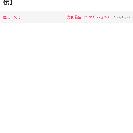
伝】
歴史・文化
角田晶生（つのだ あきお）
2023/11/23