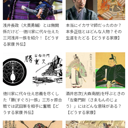
浅井長政（大貫勇輔）とは無関
本当にイカサマ師だったのか？
係だけど…徳川家に代々仕えた
本多正信とはどんな人物？その
三河浅井一族を紹介！【どうす
生涯をたどる【どうする家康】
る家康 外伝】
徳川家に代々仕え忠義を尽くし
酒井忠次(大森南朋)を呼ぶときの
た「勝(すぐろ)一族」三方ヶ原合
「左衛門尉（さゑもんのじょ
戦では武田軍を相手に奮戦【ど
う）」にはどんな意味がある？
うする家康 外伝】
【どうする家康】