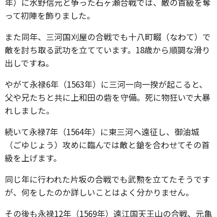
年）に水野信元と争った石ヶ瀬合戦では、敵の首級を奪
って初陣を飾りました。
また同年、三河国刈屋の合戦でも十八町畷（なわて）で
敵を討ち取る武功を立てています。18歳から順調な滑り
出しですね。
やがて永禄6年（1563年）に三河一向一揆が起こると、
父や兄たちと共に上和田の砦を守備。死に物狂いで大暴
れしました。
続いて永禄7年（1564年）に東三河へ遠征し、御油城
（ごゆじょう）攻めに臨んでは敵と鎗を合わせてその首
級を上げます。
同じ年に行われた片坂の合戦でも武勲を立てたそうです
が、何をしたのか詳しいことはよく分かりません。
その後も永禄12年（1569年）遠江国天王山の合戦、元亀