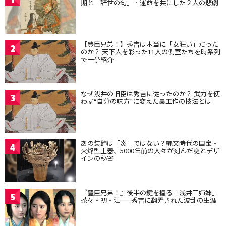
期と「辞世の句」…運命を共にした２人の悲劇
【豊臣兄弟！】秀吉は本当に「女狂い」だった
2
のか？ 天下人を彩った11人の側室たちを時系列
で一挙紹介
なぜ浅井の旧臣は秀吉に従ったのか？ 武力を使
3
わず“自分の味方”に変えた裏工作の技法とは
あの装飾は「炎」ではない？縄文時代の国宝・
4
火焔型土器、5000年前の人々が刻んだ謎とデザ
インの秘密
『豊臣兄弟！』後半の鍵を握る「浅井三姉妹」
5
茶々・初・江——秀吉に翻弄された波乱の生涯