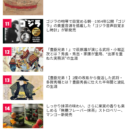
ゴジラの咆哮で目覚める朝…1954年公開『ゴジ
11
ラ』の貴重音源を搭載した「ゴジラ音声目覚ま
し時計」が新発売
『豊臣兄弟！』で萩原護が演じる武将・小堀正
12
次とは？秀長・秀吉・家康が重用、“出家を重
ねた実務派”の生涯
【豊臣兄弟！】2度の改易から復活した武将・
13
多賀秀種とは？豊臣秀長に仕えた半年間と波乱
の生涯
しっかり抹茶の味わい、さらに果実の香りも楽
14
しめる「無糖フレーバー抹茶」ストロベリー、
マンゴー新発売