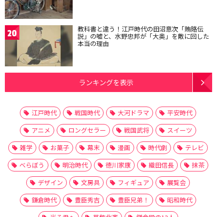
教科書と違う！江戸時代の田沼意次「賄賂伝
20
説」の嘘と、水野忠邦が「大奥」を敵に回した
本当の理由
ランキングを表示
江戸時代
戦国時代
大河ドラマ
平安時代
アニメ
ロングセラー
戦国武将
スイーツ
雑学
お菓子
幕末
漫画
時代劇
テレビ
べらぼう
明治時代
徳川家康
織田信長
抹茶
デザイン
文房具
フィギュア
展覧会
鎌倉時代
豊臣秀吉
豊臣兄弟！
昭和時代