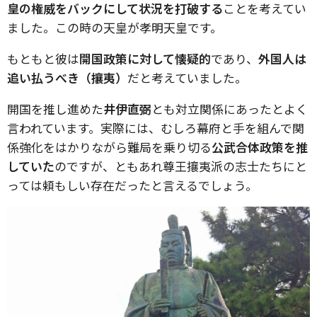
皇の権威をバックにして状況を打破する
ことを考えてい
ました。この時の天皇が孝明天皇です。
もともと彼は
開国政策に対して懐疑的
であり、
外国人は
追い払うべき（攘夷）
だと考えていました。
開国を推し進めた
井伊直弼
とも対立関係にあったとよく
言われています。実際には、むしろ幕府と手を組んで関
係強化をはかりながら難局を乗り切る
公武合体政策を推
していた
のですが、ともあれ尊王攘夷派の志士たちにと
っては頼もしい存在だったと言えるでしょう。