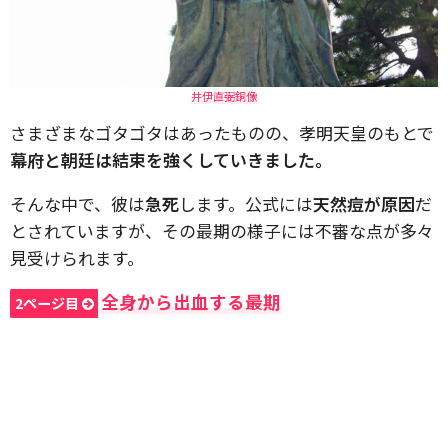
井伊直弼銅像
さまざまなゴタゴタはあったものの、孝明天皇のもとで
幕府と朝廷は結束を強くしていきました。
そんな中で、彼は
急死
します。公式には
天然痘が原因
だ
とされていますが、その最期の様子には不審な点が多々
見受けられます。
全身から出血する最期
2ページ目