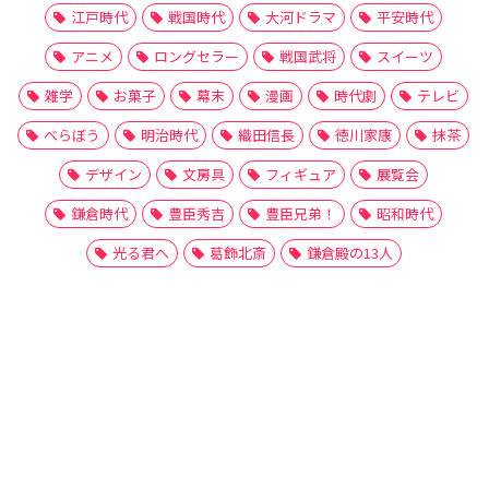
江戸時代
戦国時代
大河ドラマ
平安時代
アニメ
ロングセラー
戦国武将
スイーツ
雑学
お菓子
幕末
漫画
時代劇
テレビ
べらぼう
明治時代
織田信長
徳川家康
抹茶
デザイン
文房具
フィギュア
展覧会
鎌倉時代
豊臣秀吉
豊臣兄弟！
昭和時代
光る君へ
葛飾北斎
鎌倉殿の13人