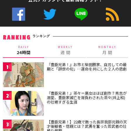
ランキング
RANKING
DAILY
WEEKLY
MONTHLY
24時間
週 間
月 間
『豊臣兄弟！』お市と柴田勝家、自刃しての最
1
期と「辞世の句」…運命を共にした２人の悲劇
『豊臣兄弟！』茶々＝悪女はほぼ創作？秀吉が
2
溺愛、豊臣家滅亡を背負わされた茶々(井上和)
の壮絶すぎる生涯
【豊臣兄弟！】22歳で散った長宗我部元親の天
3
才後継者・信親とは？武勇を奮った若武者の壮
絶な最期