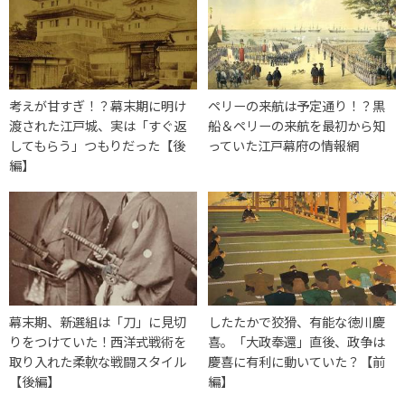
考えが甘すぎ！？幕末期に明け
ペリーの来航は予定通り！？黒
渡された江戸城、実は「すぐ返
船＆ペリーの来航を最初から知
してもらう」つもりだった【後
っていた江戸幕府の情報網
編】
幕末期、新選組は「刀」に見切
したたかで狡猾、有能な徳川慶
りをつけていた！西洋式戦術を
喜。「大政奉還」直後、政争は
取り入れた柔軟な戦闘スタイル
慶喜に有利に動いていた？【前
【後編】
編】