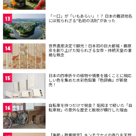
「一口」が「いもあらい」！？ 日本の難読地名
13
には知られざる“名前の法則”があった
世界遺産決定で脚光！日本初の巨大都城・藤原
14
京を創り上げた知られざる女帝・持統天皇の凄
絶な執念
日本の四季折々の植物や情景を描くことに相応
15
しい色を集めた水彩色鉛筆『色辞典』が新発
売！
自転車を持つだけで税金？ 昭和まで続いた「自
16
転車税」の意外な歴史と脱税が横行した理由
【季節・数量限定】キンモクセイの香りを天然