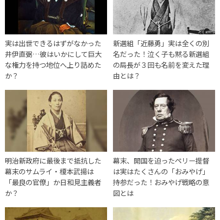
実は出世できるはずがなかった
新選組「近藤勇」実は全くの別
井伊直弼…彼はいかにして巨大
名だった！泣く子も黙る新選組
な権力を持つ地位へ上り詰めた
の局長が３回も名前を変えた理
か？
由とは？
明治新政府に最後まで抵抗した
幕末、開国を迫ったペリー提督
幕末のサムライ・榎本武揚は
は実はたくさんの「おみやげ」
「最良の官僚」か日和見主義者
持参だった！おみやげ戦略の意
か？
図とは