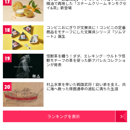
17
精油で再現した「スチームクリーム キンモクセ
イ&茶」新登場
コンビニおにぎりが文房具に！コンビニの定番
18
商品をモチーフにした文房具シリーズ『ジムマ
ート』誕生
怪獣革を纏う！ダダ、エレキング…ウルトラ怪
19
獣モチーフの革を使った新アパレルコレクショ
ンが発表
村上水軍を率いた戦国武将！幼い弟を支え、共
20
に海へ散った得居通幸の波乱に満ちた生涯
ランキングを表示