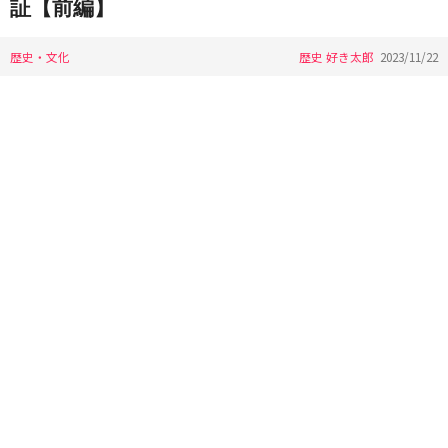
証【前編】
歴史・文化
歴史 好き太郎
2023/11/22