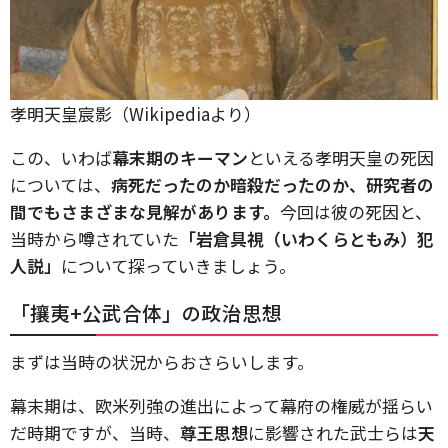
孝明天皇宸影（Wikipediaより）
この、いわば
幕末期のキーマン
といえる孝明天皇の死因
については、
病死だったのか暗殺だったのか、研究者の
間でもさまざまな見解があります。
今回は彼の死因と、
当時から噂されていた
「岩倉具視（いわくらともみ）犯
人説」
について探っていきましょう。
「攘夷+公武合体」の政治思想
まずは当時の状況からおさらいします。
幕末期は、欧米列強の進出によって幕府の権威が揺らい
だ時期ですが、当時、
尊王思想
に影響された武士らは
天