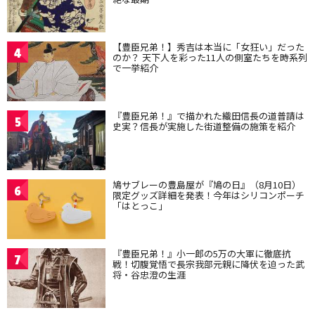
【豊臣兄弟！】秀吉は本当に「女狂い」だった
4
のか？ 天下人を彩った11人の側室たちを時系列
で一挙紹介
『豊臣兄弟！』で描かれた織田信長の道普請は
5
史実？信長が実施した街道整備の施策を紹介
鳩サブレーの豊島屋が『鳩の日』（8月10日）
6
限定グッズ詳細を発表！今年はシリコンポーチ
「はとっこ」
『豊臣兄弟！』小一郎の5万の大軍に徹底抗
7
戦！切腹覚悟で長宗我部元親に降伏を迫った武
将・谷忠澄の生涯