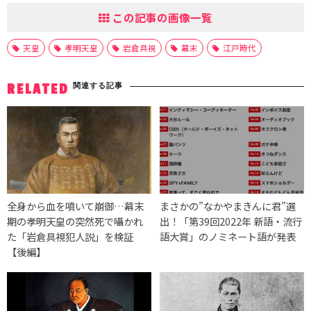
この記事の画像一覧
天皇
孝明天皇
岩倉具視
幕末
江戸時代
関連する記事
RELATED
全身から血を噴いて崩御…幕末
まさかの”なかやまきんに君”選
期の孝明天皇の突然死で囁かれ
出！「第39回2022年 新語・流行
た「岩倉具視犯人説」を検証
語大賞」のノミネート語が発表
【後編】