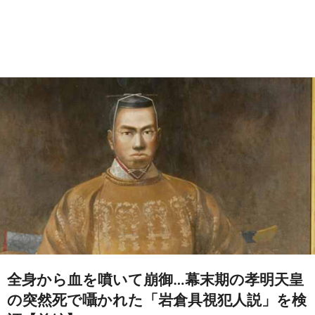
全身から血を噴いて崩御…幕末期の孝明天皇
の突然死で囁かれた「岩倉具視犯人説」を検