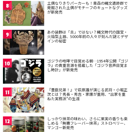
土偶なりきりパーカーも！青森の縄文遺跡群で
8
発掘された土偶がモチーフのキュートなグッズ
が新発売
あの装飾は「炎」ではない？縄文時代の国宝・
9
火焔型土器、5000年前の人々が刻んだ謎とデザ
インの秘密
ゴジラの咆哮で目覚める朝…1954年公開『ゴジ
10
ラ』の貴重音源を搭載した「ゴジラ音声目覚ま
し時計」が新発売
『豊臣兄弟！』で萩原護が演じる武将・小堀正
11
次とは？秀長・秀吉・家康が重用、“出家を重
ねた実務派”の生涯
しっかり抹茶の味わい、さらに果実の香りも楽
12
しめる「無糖フレーバー抹茶」ストロベリー、
マンゴー新発売