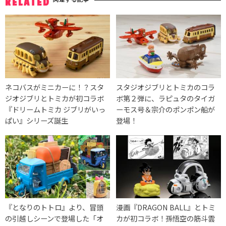
RELATED
ネコバスがミニカーに！？スタ
スタジオジブリとトミカのコラ
ジオジブリとトミカが初コラボ
ボ第２弾に、ラピュタのタイガ
『ドリームトミカ ジブリがいっ
ーモス号＆宗介のポンポン船が
ぱい』シリーズ誕生
登場！
『となりのトトロ』より、冒頭
漫画『DRAGON BALL』とトミ
の引越しシーンで登場した「オ
カが初コラボ！孫悟空の筋斗雲