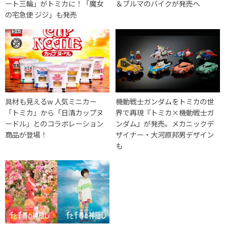
ート三輪」がトミカに！「魔女
＆ブルマのバイクが発売へ
の宅急便 ジジ」も発売
具材も見えるw 人気ミニカー
機動戦士ガンダムをトミカの世
「トミカ」から「日清カップヌ
界で再現『トミカ×機動戦士ガ
ードル」とのコラボレーション
ンダム』が発売。メカニックデ
商品が登場！
ザイナー・大河原邦男デザイン
も