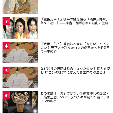
『豊臣兄弟！』後半の鍵を握る「浅井三姉妹」
3
茶々・初・江——秀吉に翻弄された波乱の生涯
【豊臣兄弟！】秀吉は本当に「女狂い」だった
4
のか？ 天下人を彩った11人の側室たちを時系列
で一挙紹介
なぜ浅井の旧臣は秀吉に従ったのか？ 武力を使
5
わず“自分の味方”に変えた裏工作の技法とは
あの装飾は「炎」ではない？縄文時代の国宝・
6
火焔型土器、5000年前の人々が刻んだ謎とデザ
インの秘密