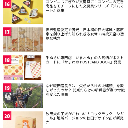
コンビニおにぎりが文房具に！コンビニの定番
16
商品をモチーフにした文房具シリーズ『ジムマ
ート』誕生
世界遺産決定で脚光！日本初の巨大都城・藤原
17
京を創り上げた知られざる女帝・持統天皇の凄
絶な執念
手ぬぐい専門店「かまわぬ」の人気柄がポスト
18
カードに『かまわぬ POSTCARD BOOK』発売
なぜ織田信長らは「欠点だらけの火縄銃」を欲
19
しがったのか？ 弱点だらけの新兵器が戦の常識
を変えた理由
秋田犬の子犬がかわいい！ヨックモック「シガ
20
ール」地域バージョンの秋田デザイン缶が新発
売