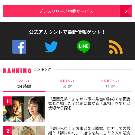
プレスリリース掲載サービス
公式アカウントで最新情報ゲット！
ランキング
RANKING
DAILY
WEEKLY
MONTHLY
24時間
週 間
月 間
『豊臣兄弟！』なぜお市は秀吉の勧めで柴田勝
1
家と再婚した？悲劇に繋がる「真相」を史料と
伏線から探る
『豊臣兄弟！』お市と柴田勝家、自刃しての最
2
期と「辞世の句」…運命を共にした２人の悲劇