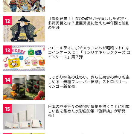
【豊臣兄弟！】2度の改易から復活した武将・
12
多賀秀種とは？豊臣秀長に仕えた半年間と波乱
の生涯
ハローキティ、ポチャッコたちが昭和レトロな
13
コインケースに！「サンリオキャラクターズ コ
インケース」第２弾
しっかり抹茶の味わい、さらに果実の香りも楽
14
しめる「無糖フレーバー抹茶」ストロベリー、
マンゴー新発売
日本の四季折々の植物や情景を描くことに相応
15
しい色を集めた水彩色鉛筆『色辞典』が新発
売！