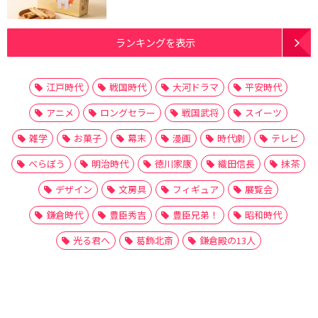
ランキングを表示
江戸時代
戦国時代
大河ドラマ
平安時代
アニメ
ロングセラー
戦国武将
スイーツ
雑学
お菓子
幕末
漫画
時代劇
テレビ
べらぼう
明治時代
徳川家康
織田信長
抹茶
デザイン
文房具
フィギュア
展覧会
鎌倉時代
豊臣秀吉
豊臣兄弟！
昭和時代
光る君へ
葛飾北斎
鎌倉殿の13人