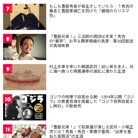
もしも豊臣秀長が長生きしていたら…？秀吉の
7
暴走と豊臣家滅亡を防げた「最強のカリスマ
性」
『豊臣兄弟！』三法師の誘拐は史実？秀吉
8
の“暴挙”、お市＆勝家再婚の真意…第30回放送
の真相考察
村上水軍を率いた戦国武将！幼い弟を支え、共
9
に海へ散った得居通幸の波乱に満ちた生涯
ゴジラの咆哮で目覚める朝…1954年公開『ゴジ
10
ラ』の貴重音源を搭載した「ゴジラ音声目覚ま
し時計」が新発売
『豊臣兄弟！』で萩原護が演じる武将・小堀正
11
次とは？秀長・秀吉・家康が重用、“出家を重
ねた実務派”の生涯