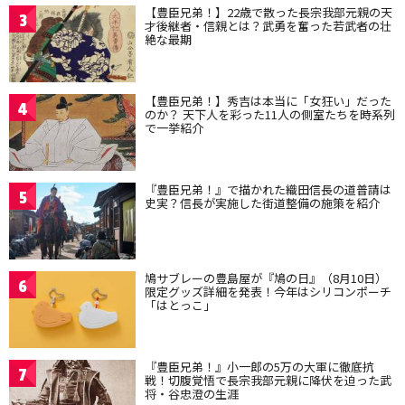
【豊臣兄弟！】22歳で散った長宗我部元親の天
3
才後継者・信親とは？武勇を奮った若武者の壮
絶な最期
【豊臣兄弟！】秀吉は本当に「女狂い」だった
4
のか？ 天下人を彩った11人の側室たちを時系列
で一挙紹介
『豊臣兄弟！』で描かれた織田信長の道普請は
5
史実？信長が実施した街道整備の施策を紹介
鳩サブレーの豊島屋が『鳩の日』（8月10日）
6
限定グッズ詳細を発表！今年はシリコンポーチ
「はとっこ」
『豊臣兄弟！』小一郎の5万の大軍に徹底抗
7
戦！切腹覚悟で長宗我部元親に降伏を迫った武
将・谷忠澄の生涯