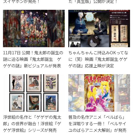
スイヤホンが発売！
た「真生版」公開が決定！
11月17日 公開！鬼太郎の誕生の
ちゃんちゃんこ持込みOKってな
謎に迫る映画『鬼太郎誕生 ゲ
に（笑）映画『鬼太郎誕生 ゲゲ
ゲゲの謎』新ビジュアルが発表
ゲの謎』応援上映が決定
浮世絵の名作と「ゲゲゲの鬼太
普及の名作アニメ「ベルばら」
郎」の世界が融合！浮世絵『ゲ
を深堀りする一冊！「ベルサイ
ゲゲ浮世絵』シリーズが発売
ユのばらアニメ大解剖」が発売