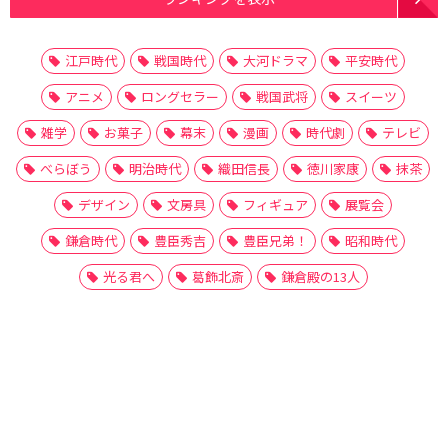
江戸時代
戦国時代
大河ドラマ
平安時代
アニメ
ロングセラー
戦国武将
スイーツ
雑学
お菓子
幕末
漫画
時代劇
テレビ
べらぼう
明治時代
織田信長
徳川家康
抹茶
デザイン
文房具
フィギュア
展覧会
鎌倉時代
豊臣秀吉
豊臣兄弟！
昭和時代
光る君へ
葛飾北斎
鎌倉殿の13人