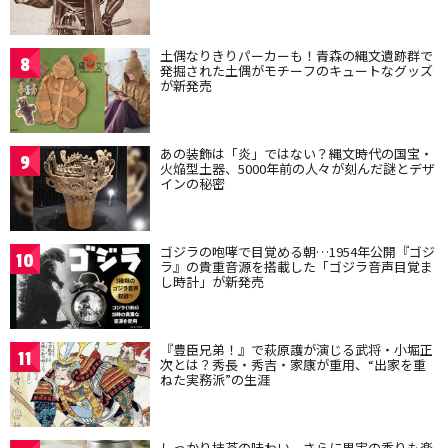
土偶なりきりパーカーも！青森の縄文遺跡群で
8
発掘された土偶がモチーフのキュートなグッズ
が新発売
あの装飾は「炎」ではない？縄文時代の国宝・
9
火焔型土器、5000年前の人々が刻んだ謎とデザ
インの秘密
ゴジラの咆哮で目覚める朝…1954年公開『ゴジ
10
ラ』の貴重音源を搭載した「ゴジラ音声目覚ま
し時計」が新発売
『豊臣兄弟！』で萩原護が演じる武将・小堀正
11
次とは？秀長・秀吉・家康が重用、“出家を重
ねた実務派”の生涯
しっかり抹茶の味わい、さらに果実の香りも楽