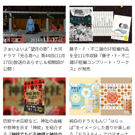
さぁいよいよ”望月の歌”！大河
藤子・Ｆ・不二雄のSF短編作品
ドラマ『光る君へ』第44回(11月
を全111作収録『藤子・F・不二
17日)放送のあらすじ＆相関図が
雄SF短編コンプリート・ワーク
公開！
ス』が発売
巴紋や木瓜紋など、神社の由緒
純白のドラえもん♡ ”はらっ
や祭神を示す「神紋」を紹介す
ぱ”をイメージした香りが楽しめ
る
『神紋でたどる神様と神社の
る「ドラえもん」アロマオーナ