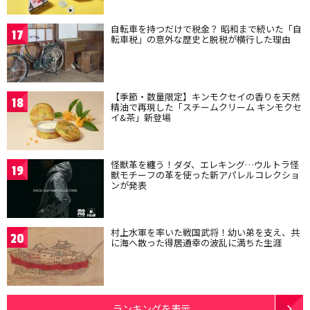
自転車を持つだけで税金？ 昭和まで続いた「自
17
転車税」の意外な歴史と脱税が横行した理由
【季節・数量限定】キンモクセイの香りを天然
18
精油で再現した「スチームクリーム キンモクセ
イ&茶」新登場
怪獣革を纏う！ダダ、エレキング…ウルトラ怪
19
獣モチーフの革を使った新アパレルコレクショ
ンが発表
村上水軍を率いた戦国武将！幼い弟を支え、共
20
に海へ散った得居通幸の波乱に満ちた生涯
ランキングを表示