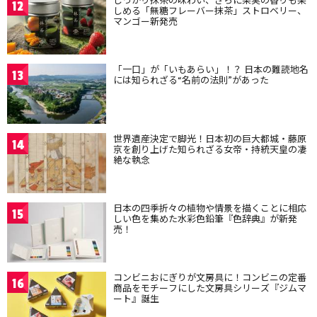
12
しめる「無糖フレーバー抹茶」ストロベリー、
マンゴー新発売
「一口」が「いもあらい」！？ 日本の難読地名
13
には知られざる“名前の法則”があった
世界遺産決定で脚光！日本初の巨大都城・藤原
14
京を創り上げた知られざる女帝・持統天皇の凄
絶な執念
日本の四季折々の植物や情景を描くことに相応
15
しい色を集めた水彩色鉛筆『色辞典』が新発
売！
コンビニおにぎりが文房具に！コンビニの定番
16
商品をモチーフにした文房具シリーズ『ジムマ
ート』誕生