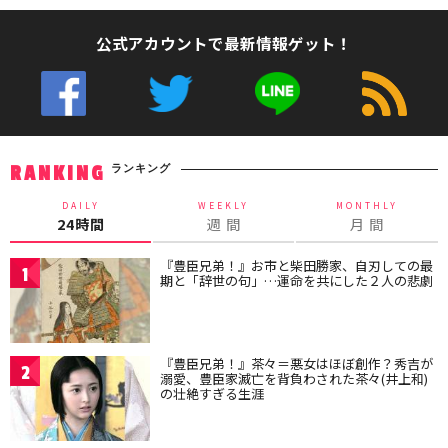
公式アカウントで最新情報ゲット！
ランキング
RANKING
DAILY
WEEKLY
MONTHLY
24時間
週 間
月 間
『豊臣兄弟！』お市と柴田勝家、自刃しての最
1
期と「辞世の句」…運命を共にした２人の悲劇
『豊臣兄弟！』茶々＝悪女はほぼ創作？秀吉が
2
溺愛、豊臣家滅亡を背負わされた茶々(井上和)
の壮絶すぎる生涯