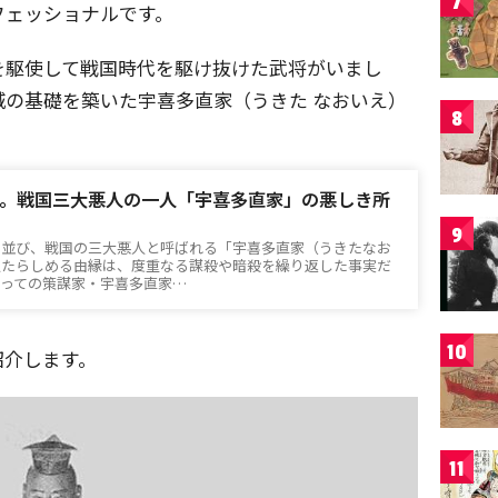
7
フェッショナルです。
を駆使して戦国時代を駆け抜けた武将がいまし
の基礎を築いた宇喜多直家（うきた なおいえ）
8
。戦国三大悪人の一人「宇喜多直家」の悪しき所
9
と並び、戦国の三大悪人と呼ばれる「宇喜多直家（うきたなお
人たらしめる由縁は、度重なる謀殺や暗殺を繰り返した事実だ
切っての策謀家・宇喜多直家…
10
紹介します。
11