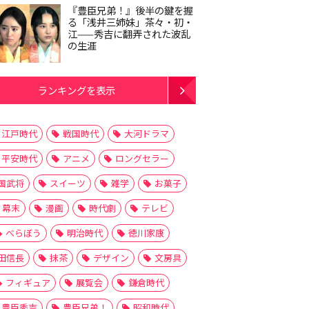
『豊臣兄弟！』後半の鍵を握
る「浅井三姉妹」茶々・初・
江——秀吉に翻弄された波乱
の生涯
ランキングを表示
江戸時代
戦国時代
大河ドラマ
平安時代
アニメ
ロングセラー
国武将
スイーツ
雑学
お菓子
幕末
漫画
時代劇
テレビ
べらぼう
明治時代
徳川家康
田信長
抹茶
デザイン
文房具
フィギュア
展覧会
鎌倉時代
豊臣秀吉
豊臣兄弟！
昭和時代