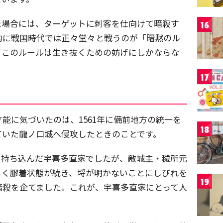
た場合には、ターゲットに刺客を仕向けて暗殺す
16
的に戦国時代では正々堂々と戦うのが「暗黙のル
てこのルールは生き抜くための妨げにしかならな
17
能に気づいたのは、1561年に備前地方の統一を
18
ていた龍ノ口城へ侵攻したときのことです。
と持ち込んだ宇喜多直家でしたが、敵城主・穢所元
らく膠着状態が続き、埒が明かないことにしびれを
19
暗殺を企てました。これが、宇喜多直家にとって人