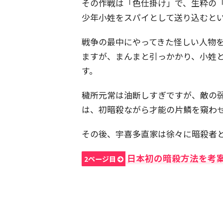
その作戦は「色仕掛け」で、生粋の
少年小姓をスパイとして送り込むと
戦争の最中にやってきた怪しい人物
ますが、まんまと引っかかり、小姓
す。
穢所元常は油断しすぎですが、敵の
は、初暗殺ながら才能の片鱗を窺わ
その後、宇喜多直家は徐々に暗殺者
日本初の暗殺方法を考案
2ページ目