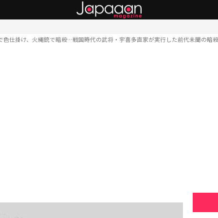
で色仕掛け、火縄銃で暗殺…戦国時代の武将・宇喜多直家が実行した前代未聞の暗