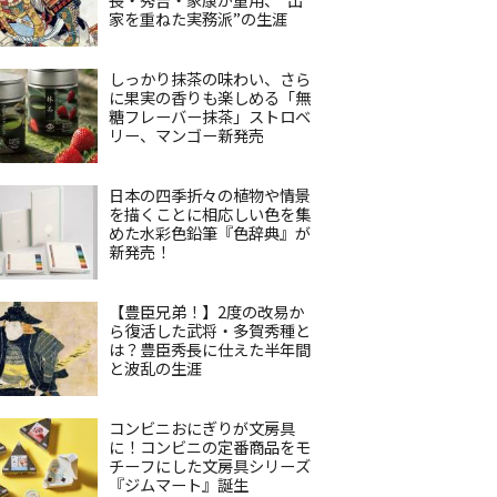
家を重ねた実務派”の生涯
しっかり抹茶の味わい、さら
に果実の香りも楽しめる「無
糖フレーバー抹茶」ストロベ
リー、マンゴー新発売
日本の四季折々の植物や情景
を描くことに相応しい色を集
めた水彩色鉛筆『色辞典』が
新発売！
【豊臣兄弟！】2度の改易か
ら復活した武将・多賀秀種と
は？豊臣秀長に仕えた半年間
と波乱の生涯
コンビニおにぎりが文房具
に！コンビニの定番商品をモ
チーフにした文房具シリーズ
『ジムマート』誕生