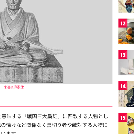
12
13
14
宇喜多直家像
を意味する「戦国三大梟雄」に匹敵する人物とし
15
親の情けなど関係なく裏切り者や敵対する人物に
といます。