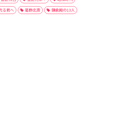
光る君へ
葛飾北斎
鎌倉殿の13人