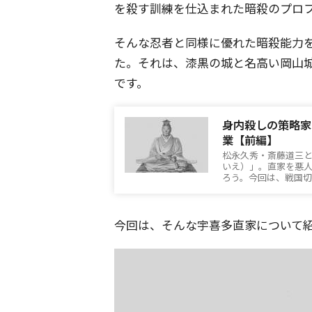
を殺す訓練を仕込まれた暗殺のプロ
そんな忍者と同様に優れた暗殺能力
た。それは、漆黒の城と名高い岡山城
です。
身内殺しの策略家
業【前編】
松永久秀・斎藤道三
いえ）」。直家を悪
ろう。今回は、戦国
今回は、そんな宇喜多直家について