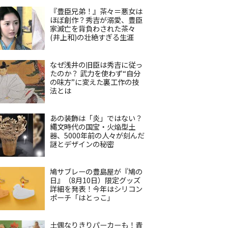
『豊臣兄弟！』茶々＝悪女は
ほぼ創作？秀吉が溺愛、豊臣
家滅亡を背負わされた茶々
(井上和)の壮絶すぎる生涯
なぜ浅井の旧臣は秀吉に従っ
たのか？ 武力を使わず“自分
の味方”に変えた裏工作の技
法とは
あの装飾は「炎」ではない？
縄文時代の国宝・火焔型土
器、5000年前の人々が刻んだ
謎とデザインの秘密
鳩サブレーの豊島屋が『鳩の
日』（8月10日）限定グッズ
詳細を発表！今年はシリコン
ポーチ「はとっこ」
土偶なりきりパーカーも！青