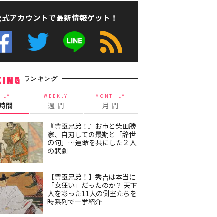
公式アカウントで最新情報ゲット！
ランキング
KING
ILY
WEEKLY
MONTHLY
4時間
週 間
月 間
『豊臣兄弟！』お市と柴田勝
家、自刃しての最期と「辞世
の句」…運命を共にした２人
の悲劇
【豊臣兄弟！】秀吉は本当に
「女狂い」だったのか？ 天下
人を彩った11人の側室たちを
時系列で一挙紹介