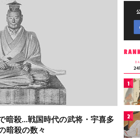
RAN
DA
2
1
2
で暗殺…戦国時代の武将・宇喜多
の暗殺の数々