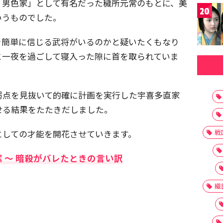
「男色家」として有名だった穢所元常のもとに、美
20
いうものでした。
を簡単に信じる武将がいるのかと疑いたくもなり
と一夜を過ごして寝入った隙に首を取られていま
弱点を見抜いて的確に計画を実行した宇喜多直家
せる結果をたたきだしました。
戦
としての才能を開花させていきます。
 〜 暗殺がバレたときの言い訳
織