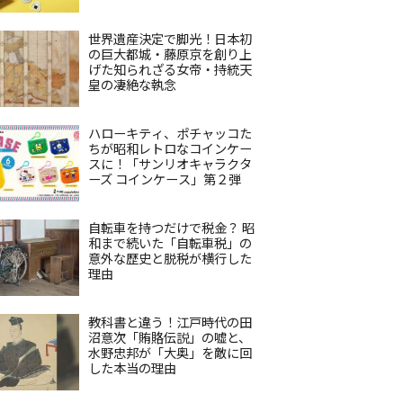
世界遺産決定で脚光！日本初
の巨大都城・藤原京を創り上
げた知られざる女帝・持統天
皇の凄絶な執念
ハローキティ、ポチャッコた
ちが昭和レトロなコインケー
スに！「サンリオキャラクタ
ーズ コインケース」第２弾
自転車を持つだけで税金？ 昭
和まで続いた「自転車税」の
意外な歴史と脱税が横行した
理由
教科書と違う！江戸時代の田
沼意次「賄賂伝説」の嘘と、
水野忠邦が「大奥」を敵に回
した本当の理由