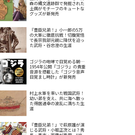
森の縄文遺跡群で発掘された
土偶がモチーフのキュートな
グッズが新発売
『豊臣兄弟！』小一郎の5万
の大軍に徹底抗戦！切腹覚悟
で長宗我部元親に降伏を迫っ
た武将・谷忠澄の生涯
ゴジラの咆哮で目覚める朝…
1954年公開『ゴジラ』の貴重
音源を搭載した「ゴジラ音声
目覚まし時計」が新発売
村上水軍を率いた戦国武将！
幼い弟を支え、共に海へ散っ
た得居通幸の波乱に満ちた生
涯
『豊臣兄弟！』で萩原護が演
じる武将・小堀正次とは？秀
長・秀吉・家康が重用、“出