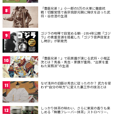
『豊臣兄弟！』小一郎の5万の大軍に徹底抗
8
戦！切腹覚悟で長宗我部元親に降伏を迫った武
将・谷忠澄の生涯
ゴジラの咆哮で目覚める朝…1954年公開『ゴジ
9
ラ』の貴重音源を搭載した「ゴジラ音声目覚ま
し時計」が新発売
『豊臣兄弟！』で萩原護が演じる武将・小堀正
10
次とは？秀長・秀吉・家康が重用、“出家を重
ねた実務派”の生涯
なぜ浅井の旧臣は秀吉に従ったのか？ 武力を使
11
わず“自分の味方”に変えた裏工作の技法とは
しっかり抹茶の味わい、さらに果実の香りも楽
12
しめる「無糖フレーバー抹茶」ストロベリー、