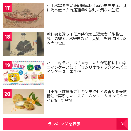
村上水軍を率いた戦国武将！幼い弟を支え、共
17
に海へ散った得居通幸の波乱に満ちた生涯
教科書と違う！江戸時代の田沼意次「賄賂伝
18
説」の嘘と、水野忠邦が「大奥」を敵に回した
本当の理由
ハローキティ、ポチャッコたちが昭和レトロな
19
コインケースに！「サンリオキャラクターズ コ
インケース」第２弾
【季節・数量限定】キンモクセイの香りを天然
20
精油で再現した「スチームクリーム キンモクセ
イ&茶」新登場
ランキングを表示