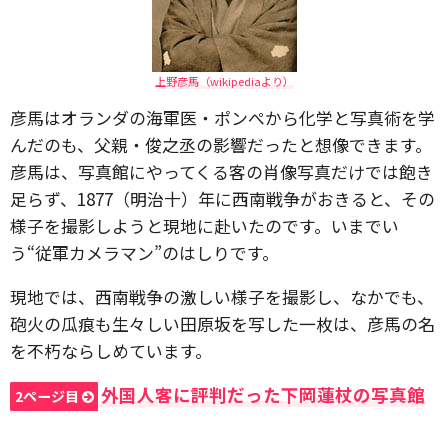
上野彦馬（wikipediaより）
彦馬はオランダの海軍医・ポンぺから化学と写真術を学
んだのも、父親・俊之丞の影響だったと想像できます。
彦馬は、写真館にやってくる客の肖像写真だけでは飽き
足らず、1877（明治十）年に西南戦争がおきると、その
様子を撮影しようと現地に赴いたのです。いまでい
う“従軍カメラマン”のはしりです。
現地では、西南戦争の激しい様子を撮影し、なかでも、
砲火の瓜痕も生々しい田原坂を写した一枚は、彦馬の名
を不朽ならしめています。
外国人客に評判だった下岡蓮杖の写真館
2ページ目