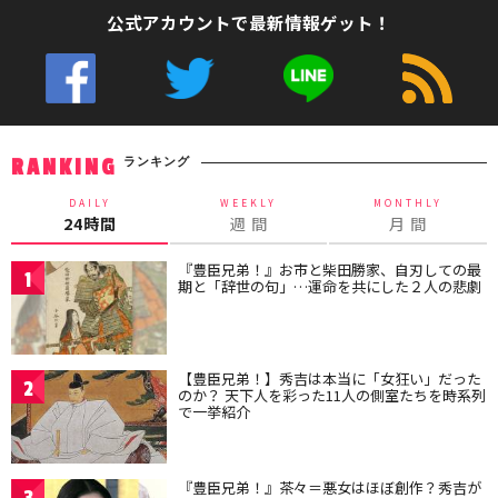
公式アカウントで最新情報ゲット！
ランキング
RANKING
DAILY
WEEKLY
MONTHLY
24時間
週 間
月 間
『豊臣兄弟！』お市と柴田勝家、自刃しての最
1
期と「辞世の句」…運命を共にした２人の悲劇
【豊臣兄弟！】秀吉は本当に「女狂い」だった
2
のか？ 天下人を彩った11人の側室たちを時系列
で一挙紹介
『豊臣兄弟！』茶々＝悪女はほぼ創作？秀吉が
3