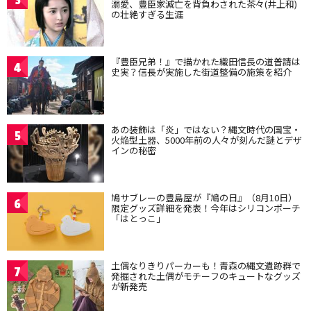
溺愛、豊臣家滅亡を背負わされた茶々(井上和)
の壮絶すぎる生涯
『豊臣兄弟！』で描かれた織田信長の道普請は
4
史実？信長が実施した街道整備の施策を紹介
あの装飾は「炎」ではない？縄文時代の国宝・
5
火焔型土器、5000年前の人々が刻んだ謎とデザ
インの秘密
鳩サブレーの豊島屋が『鳩の日』（8月10日）
6
限定グッズ詳細を発表！今年はシリコンポーチ
「はとっこ」
土偶なりきりパーカーも！青森の縄文遺跡群で
7
発掘された土偶がモチーフのキュートなグッズ
が新発売