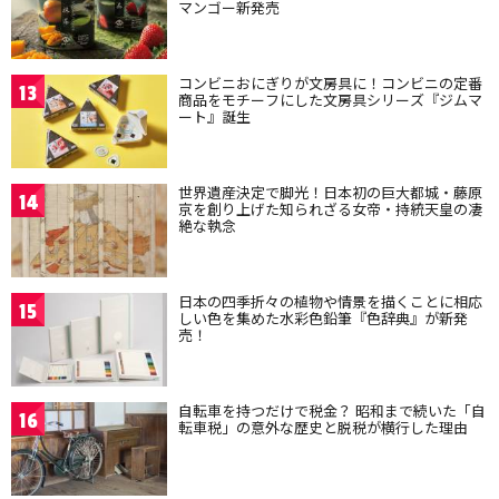
マンゴー新発売
コンビニおにぎりが文房具に！コンビニの定番
13
商品をモチーフにした文房具シリーズ『ジムマ
ート』誕生
世界遺産決定で脚光！日本初の巨大都城・藤原
14
京を創り上げた知られざる女帝・持統天皇の凄
絶な執念
日本の四季折々の植物や情景を描くことに相応
15
しい色を集めた水彩色鉛筆『色辞典』が新発
売！
自転車を持つだけで税金？ 昭和まで続いた「自
16
転車税」の意外な歴史と脱税が横行した理由