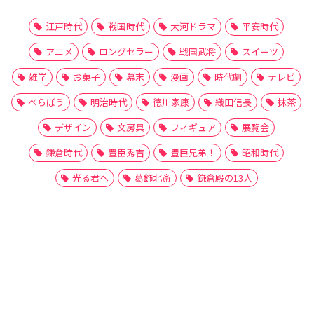
江戸時代
戦国時代
大河ドラマ
平安時代
アニメ
ロングセラー
戦国武将
スイーツ
雑学
お菓子
幕末
漫画
時代劇
テレビ
べらぼう
明治時代
徳川家康
織田信長
抹茶
デザイン
文房具
フィギュア
展覧会
鎌倉時代
豊臣秀吉
豊臣兄弟！
昭和時代
光る君へ
葛飾北斎
鎌倉殿の13人