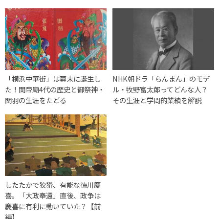
「横浜中華街」は幕末に誕生し
NHK朝ドラ「らんまん」のモデ
た！関帝廟4代の歴史と御祭神・
ル・牧野富太郎ってどんな人？
関羽の生涯をたどる
その生涯と学問的業績を解説
したたかで狡猾、有能な徳川慶
喜。「大政奉還」直後、政争は
慶喜に有利に動いていた？【前
編】