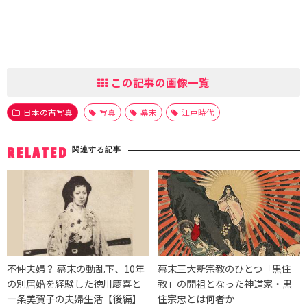
この記事の画像一覧
日本の古写真
写真
幕末
江戸時代
関連する記事
RELATED
不仲夫婦？ 幕末の動乱下、10年
幕末三大新宗教のひとつ「黒住
の別居婚を経験した徳川慶喜と
教」の開祖となった神道家・黒
一条美賀子の夫婦生活【後編】
住宗忠とは何者か