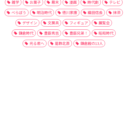
雑学
お菓子
幕末
漫画
時代劇
テレビ
べらぼう
明治時代
徳川家康
織田信長
抹茶
デザイン
文房具
フィギュア
展覧会
鎌倉時代
豊臣秀吉
豊臣兄弟！
昭和時代
光る君へ
葛飾北斎
鎌倉殿の13人