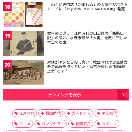
手ぬぐい専門店「かまわぬ」の人気柄がポスト
18
カードに『かまわぬ POSTCARD BOOK』発売
教科書と違う！江戸時代の田沼意次「賄賂伝
19
説」の嘘と、水野忠邦が「大奥」を敵に回した
本当の理由
対話がダメなら殺し合い！戦国時代の農民はガ
20
チで武器を持っていた…秀吉が発した“喧嘩停
止令”とは？
ランキングを表示
江戸時代
戦国時代
大河ドラマ
平安時代
アニメ
ロングセラー
戦国武将
スイーツ