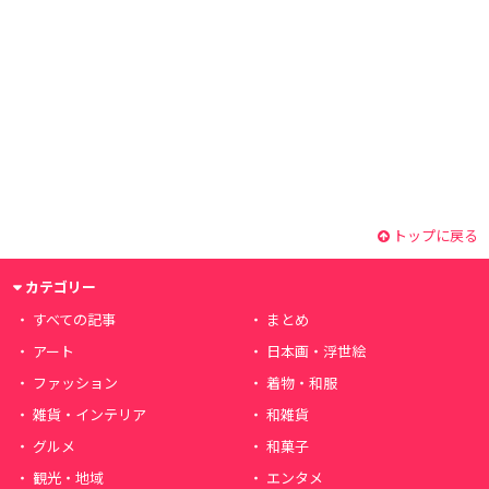
トップに戻る
カテゴリー
すべての記事
まとめ
アート
日本画・浮世絵
ファッション
着物・和服
雑貨・インテリア
和雑貨
グルメ
和菓子
観光・地域
エンタメ