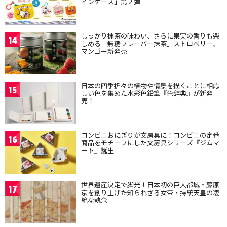
インケース」第２弾
しっかり抹茶の味わい、さらに果実の香りも楽
14
しめる「無糖フレーバー抹茶」ストロベリー、
マンゴー新発売
日本の四季折々の植物や情景を描くことに相応
15
しい色を集めた水彩色鉛筆『色辞典』が新発
売！
コンビニおにぎりが文房具に！コンビニの定番
16
商品をモチーフにした文房具シリーズ『ジムマ
ート』誕生
世界遺産決定で脚光！日本初の巨大都城・藤原
17
京を創り上げた知られざる女帝・持統天皇の凄
絶な執念