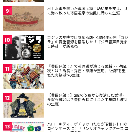
村上水軍を率いた戦国武将！幼い弟を支え、共
9
に海へ散った得居通幸の波乱に満ちた生涯
ゴジラの咆哮で目覚める朝…1954年公開『ゴジ
10
ラ』の貴重音源を搭載した「ゴジラ音声目覚ま
し時計」が新発売
『豊臣兄弟！』で萩原護が演じる武将・小堀正
11
次とは？秀長・秀吉・家康が重用、“出家を重
ねた実務派”の生涯
【豊臣兄弟！】2度の改易から復活した武将・
12
多賀秀種とは？豊臣秀長に仕えた半年間と波乱
の生涯
ハローキティ、ポチャッコたちが昭和レトロな
13
コインケースに！「サンリオキャラクターズ コ