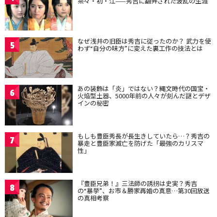
茶々・初・江——秀吉に翻弄された波乱の生涯
なぜ浅井の旧臣は秀吉に従ったのか？ 武力を使
5
わず“自分の味方”に変えた裏工作の技法とは
あの装飾は「炎」ではない？縄文時代の国宝・
6
火焔型土器、5000年前の人々が刻んだ謎とデザ
インの秘密
もしも豊臣秀長が長生きしていたら…？秀吉の
7
暴走と豊臣家滅亡を防げた「最強のカリスマ
性」
『豊臣兄弟！』三法師の誘拐は史実？秀吉
8
の“暴挙”、お市＆勝家再婚の真意…第30回放送
の真相考察