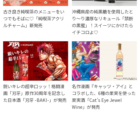
古き良き純喫茶のメニューをい
沖縄県産の純黒糖を使用したと
つでもそばに♡「純喫茶アクリ
り〜り濃厚なリキュール「禁断
ルチャーム」新発売
の黒蜜」！スイーツにかけたら
イチコロよ♡
鋭いキレの超辛口ッッ！格闘漫
名作漫画『キャッツ・アイ』と
画「刃牙」原作30周年を記念し
コラボした、6種の果実を使った
た日本酒「刃牙 -BAKI-」が発売
果実酒「Cat’s Eye Jewel
Wine」が発売