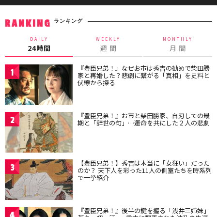
ランキング
RANKING
DAILY
WEEKLY
MONTHLY
24時間
週 間
月 間
『豊臣兄弟！』なぜお市は秀吉の勧めで柴田勝
1
家と再婚した？悲劇に繋がる「真相」を史料と
伏線から探る
『豊臣兄弟！』お市と柴田勝家、自刃しての最
2
期と「辞世の句」…運命を共にした２人の悲劇
【豊臣兄弟！】秀吉は本当に「女狂い」だった
3
のか？ 天下人を彩った11人の側室たちを時系列
で一挙紹介
『豊臣兄弟！』後半の鍵を握る「浅井三姉妹」
4