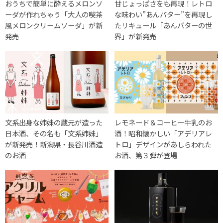
おうちで簡単に酔えるメロンソ
甘じょっぱさをも再現！レトロ
ーダが作れちゃう「大人の喫茶
な味わい”あんバター”を再現し
風メロンクリームソーダ」が新
たリキュール「あんバターの世
発売
界」が新発売
文系出身な姉妹の蔵元が造った
レモネード＆コーヒー牛乳のお
日本酒、その名も「文系姉妹」
酒！昭和懐かしい「アデリアレ
が新発売！新潟県・長谷川酒造
トロ」デザインがあしらわれた
のお酒
お酒、第３弾が登場