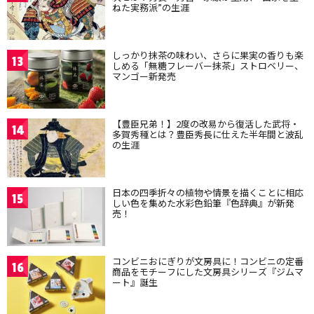
ねた実務派”の生涯
しっかり抹茶の味わい、さらに果実の香りも楽
13
しめる「無糖フレーバー抹茶」ストロベリー、
マンゴー新発売
【豊臣兄弟！】2度の改易から復活した武将・
14
多賀秀種とは？豊臣秀長に仕えた半年間と波乱
の生涯
日本の四季折々の植物や情景を描くことに相応
15
しい色を集めた水彩色鉛筆『色辞典』が新発
売！
コンビニおにぎりが文房具に！コンビニの定番
16
商品をモチーフにした文房具シリーズ『ジムマ
ート』誕生