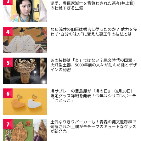
3
溺愛、豊臣家滅亡を背負わされた茶々(井上和)
の壮絶すぎる生涯
なぜ浅井の旧臣は秀吉に従ったのか？ 武力を使
4
わず“自分の味方”に変えた裏工作の技法とは
あの装飾は「炎」ではない？縄文時代の国宝・
5
火焔型土器、5000年前の人々が刻んだ謎とデザ
インの秘密
鳩サブレーの豊島屋が『鳩の日』（8月10日）
6
限定グッズ詳細を発表！今年はシリコンポーチ
「はとっこ」
土偶なりきりパーカーも！青森の縄文遺跡群で
7
発掘された土偶がモチーフのキュートなグッズ
が新発売