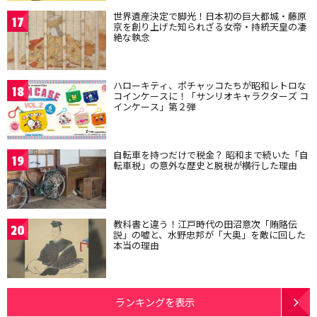
世界遺産決定で脚光！日本初の巨大都城・藤原
17
京を創り上げた知られざる女帝・持統天皇の凄
絶な執念
ハローキティ、ポチャッコたちが昭和レトロな
18
コインケースに！「サンリオキャラクターズ コ
インケース」第２弾
自転車を持つだけで税金？ 昭和まで続いた「自
19
転車税」の意外な歴史と脱税が横行した理由
教科書と違う！江戸時代の田沼意次「賄賂伝
20
説」の嘘と、水野忠邦が「大奥」を敵に回した
本当の理由
ランキングを表示