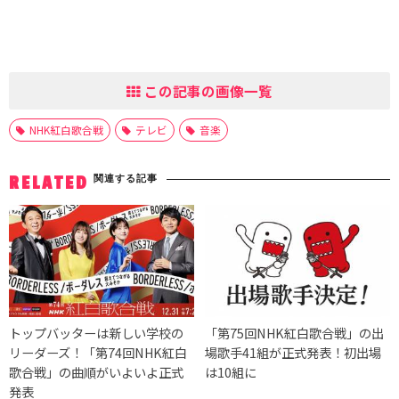
この記事の画像一覧
NHK紅白歌合戦
テレビ
音楽
関連する記事
RELATED
トップバッターは新しい学校の
「第75回NHK紅白歌合戦」の出
リーダーズ！「第74回NHK紅白
場歌手41組が正式発表！初出場
歌合戦」の曲順がいよいよ正式
は10組に
発表