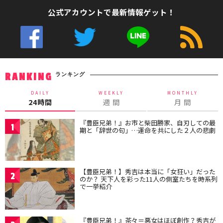
公式アカウントで最新情報ゲット！
ランキング
RANKING
DAILY
WEEKLY
MONTHLY
24時間
週 間
月 間
『豊臣兄弟！』お市と柴田勝家、自刃しての最
1
期と「辞世の句」…運命を共にした２人の悲劇
【豊臣兄弟！】秀吉は本当に「女狂い」だった
2
のか？ 天下人を彩った11人の側室たちを時系列
で一挙紹介
『豊臣兄弟！』茶々＝悪女はほぼ創作？秀吉が