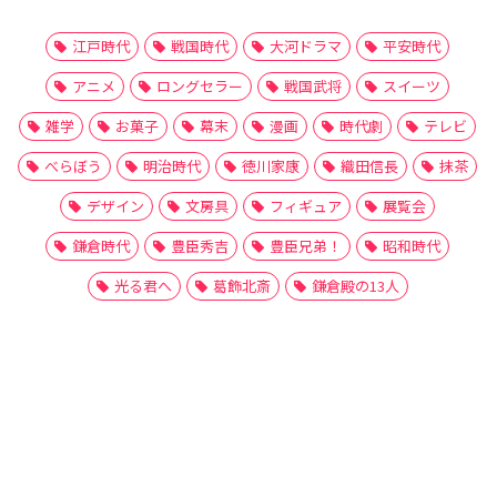
江戸時代
戦国時代
大河ドラマ
平安時代
アニメ
ロングセラー
戦国武将
スイーツ
雑学
お菓子
幕末
漫画
時代劇
テレビ
べらぼう
明治時代
徳川家康
織田信長
抹茶
デザイン
文房具
フィギュア
展覧会
鎌倉時代
豊臣秀吉
豊臣兄弟！
昭和時代
光る君へ
葛飾北斎
鎌倉殿の13人