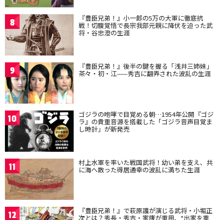
『豊臣兄弟！』小一郎の5万の大軍に徹底抗
8
戦！切腹覚悟で長宗我部元親に降伏を迫った武
将・谷忠澄の生涯
『豊臣兄弟！』後半の鍵を握る「浅井三姉妹」
9
茶々・初・江——秀吉に翻弄された波乱の生涯
ゴジラの咆哮で目覚める朝…1954年公開『ゴジ
10
ラ』の貴重音源を搭載した「ゴジラ音声目覚ま
し時計」が新発売
村上水軍を率いた戦国武将！幼い弟を支え、共
11
に海へ散った得居通幸の波乱に満ちた生涯
『豊臣兄弟！』で萩原護が演じる武将・小堀正
12
次とは？秀長・秀吉・家康が重用、“出家を重