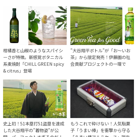
柑橘香と山椒のようなスパイシ
”大谷翔平ボトル”が「お～いお
ーさが特徴。新感覚ボタニカル
茶」から限定発売！伊藤園の社
系麦焼酎「CHILL GREEN spicy
会貢献プロジェクトの一環で
& citrus」登場
史上初！51本塁打51盗塁を達成
もうこれで砕けない！人気駄菓
した大谷翔平の”着物姿”が公
子「うまい棒」を衝撃から守る
開。パーフェクトすぎるのだ！
「うまい棒アルミケース」誕生