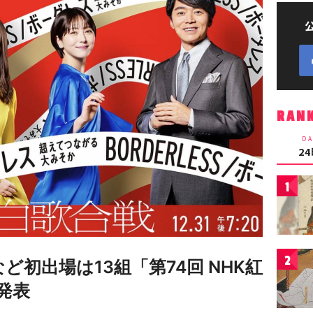
RAN
DA
2
1
2
idsなど初出場は13組「第74回 NHK紅
発表