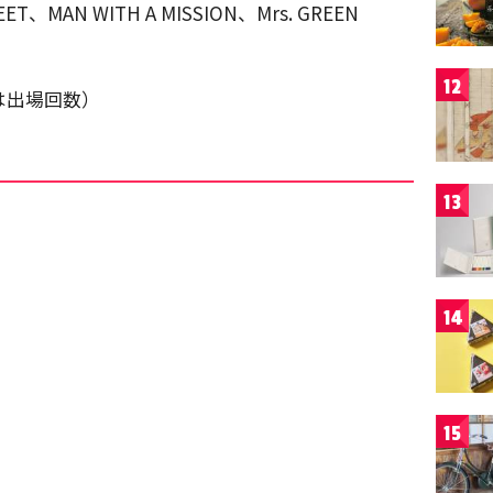
EET、MAN WITH A MISSION、Mrs. GREEN
12
は出場回数）
13
14
15