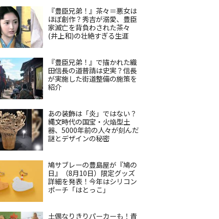
『豊臣兄弟！』茶々＝悪女は
ほぼ創作？秀吉が溺愛、豊臣
家滅亡を背負わされた茶々
(井上和)の壮絶すぎる生涯
『豊臣兄弟！』で描かれた織
田信長の道普請は史実？信長
が実施した街道整備の施策を
紹介
あの装飾は「炎」ではない？
縄文時代の国宝・火焔型土
器、5000年前の人々が刻んだ
謎とデザインの秘密
鳩サブレーの豊島屋が『鳩の
日』（8月10日）限定グッズ
詳細を発表！今年はシリコン
ポーチ「はとっこ」
土偶なりきりパーカーも！青