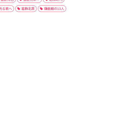
光る君へ
葛飾北斎
鎌倉殿の13人