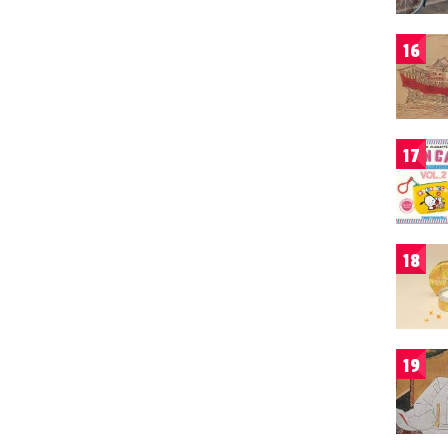
16
17
18
19