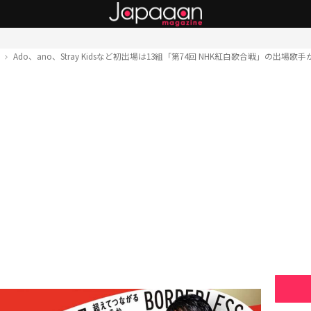
ト
Ado、ano、Stray Kidsなど初出場は13組「第74回 NHK紅白歌合戦」の出場歌