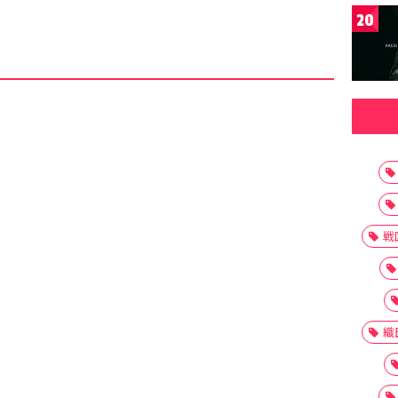
20
戦
織