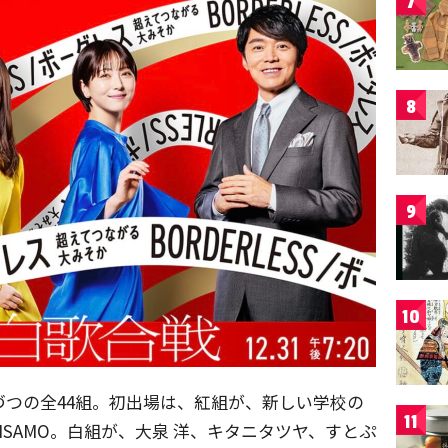
7
8
9
10
づつの全44組。初出場は、紅組が、新しい学校の
11
MISAMO。白組が、大泉 洋、キタニタツヤ、すとぷ