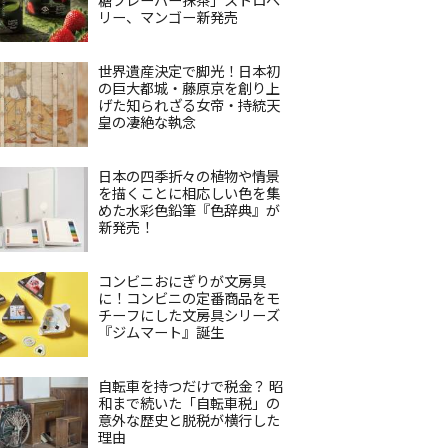
リー、マンゴー新発売
世界遺産決定で脚光！日本初
の巨大都城・藤原京を創り上
げた知られざる女帝・持統天
皇の凄絶な執念
日本の四季折々の植物や情景
を描くことに相応しい色を集
めた水彩色鉛筆『色辞典』が
新発売！
コンビニおにぎりが文房具
に！コンビニの定番商品をモ
チーフにした文房具シリーズ
『ジムマート』誕生
自転車を持つだけで税金？ 昭
和まで続いた「自転車税」の
意外な歴史と脱税が横行した
理由