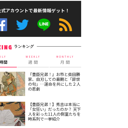
公式アカウントで最新情報ゲット！
ランキング
KING
ILY
WEEKLY
MONTHLY
4時間
週 間
月 間
『豊臣兄弟！』お市と柴田勝
家、自刃しての最期と「辞世
の句」…運命を共にした２人
の悲劇
【豊臣兄弟！】秀吉は本当に
「女狂い」だったのか？ 天下
人を彩った11人の側室たちを
時系列で一挙紹介