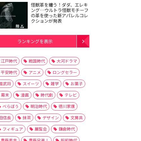
怪獣革を纏う！ダダ、エレキ
ング…ウルトラ怪獣モチーフ
の革を使った新アパレルコレ
クションが発表
ランキングを表示
江戸時代
戦国時代
大河ドラマ
平安時代
アニメ
ロングセラー
国武将
スイーツ
雑学
お菓子
幕末
漫画
時代劇
テレビ
べらぼう
明治時代
徳川家康
田信長
抹茶
デザイン
文房具
フィギュア
展覧会
鎌倉時代
豊臣秀吉
豊臣兄弟！
昭和時代