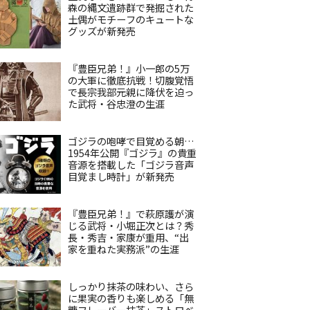
森の縄文遺跡群で発掘された
土偶がモチーフのキュートな
グッズが新発売
『豊臣兄弟！』小一郎の5万
の大軍に徹底抗戦！切腹覚悟
で長宗我部元親に降伏を迫っ
た武将・谷忠澄の生涯
ゴジラの咆哮で目覚める朝…
1954年公開『ゴジラ』の貴重
音源を搭載した「ゴジラ音声
目覚まし時計」が新発売
『豊臣兄弟！』で萩原護が演
じる武将・小堀正次とは？秀
長・秀吉・家康が重用、“出
家を重ねた実務派”の生涯
しっかり抹茶の味わい、さら
に果実の香りも楽しめる「無
糖フレーバー抹茶」ストロベ