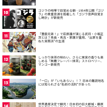
ゴジラの咆哮で目覚める朝…1954年公開『ゴジ
10
ラ』の貴重音源を搭載した「ゴジラ音声目覚ま
し時計」が新発売
『豊臣兄弟！』で萩原護が演じる武将・小堀正
11
次とは？秀長・秀吉・家康が重用、“出家を重
ねた実務派”の生涯
しっかり抹茶の味わい、さらに果実の香りも楽
12
しめる「無糖フレーバー抹茶」ストロベリー、
マンゴー新発売
「一口」が「いもあらい」！？ 日本の難読地名
13
には知られざる“名前の法則”があった
世界遺産決定で脚光！日本初の巨大都城・藤原
14