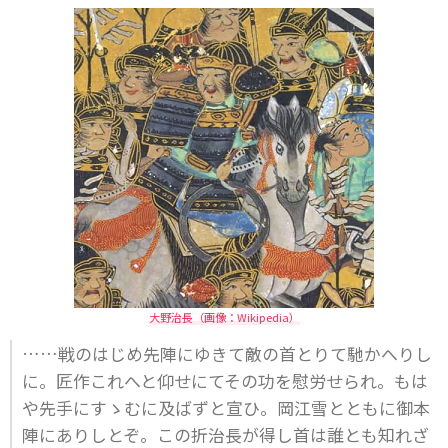
大野治長（画像：Wikipedia）
……戦のはじめ先陣にゆきて敵の首とりて馳かへりし
に。匠作これへと仰せにてその功を慰労せられ。もは
や先手にすゝむに及ばずと宣ひ。岡江雪とともに御本
陣にありしとぞ。この折治長が得し首は誰とも知れざ