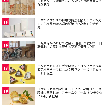
京を創り上げた知られざる女帝・持統天皇の凄
絶な執念
日本の四季折々の植物や情景を描くことに相応
15
しい色を集めた水彩色鉛筆『色辞典』が新発
売！
自転車を持つだけで税金？ 昭和まで続いた「自
16
転車税」の意外な歴史と脱税が横行した理由
コンビニおにぎりが文房具に！コンビニの定番
17
商品をモチーフにした文房具シリーズ『ジムマ
ート』誕生
【季節・数量限定】キンモクセイの香りを天然
18
精油で再現した「スチームクリーム キンモクセ
イ&茶」新登場