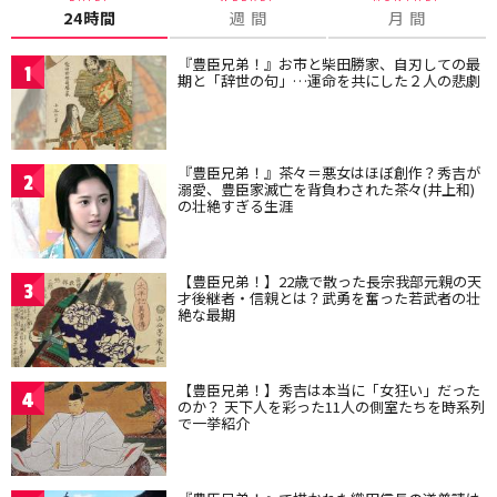
24時間
週 間
月 間
『豊臣兄弟！』お市と柴田勝家、自刃しての最
1
期と「辞世の句」…運命を共にした２人の悲劇
『豊臣兄弟！』茶々＝悪女はほぼ創作？秀吉が
2
溺愛、豊臣家滅亡を背負わされた茶々(井上和)
の壮絶すぎる生涯
【豊臣兄弟！】22歳で散った長宗我部元親の天
3
才後継者・信親とは？武勇を奮った若武者の壮
絶な最期
【豊臣兄弟！】秀吉は本当に「女狂い」だった
4
のか？ 天下人を彩った11人の側室たちを時系列
で一挙紹介