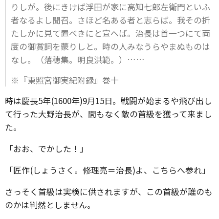
りしが。後にきけば浮田が家に高知七郎左衛門といふ
者なるよし聞召。さほど名ある者と志らば。我その折
たしかに見て置べきにと宣へば。治長は首一つにて両
度の御賞詞を蒙りしと。時の人みなうらやまぬものは
なし。（落穂集。明良洪範。）……
※『東照宮御実紀附録』巻十
時は慶長5年(1600年)9月15日。戦闘が始まるや飛び出し
て行った大野治長が、間もなく敵の首級を獲って来まし
た。
「おお、でかした！」
「匠作(しょうさく。修理亮＝治長)よ、こちらへ参れ」
さっそく首級は実検に供されますが、この首級が誰のも
のかは判然としません。