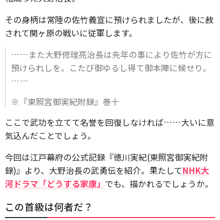
その身柄は常陸の佐竹義宣に預けられましたが、後に赦
されて関ヶ原の戦いに従軍します。
……また大野修理亮治長は先年の事により佐竹が方に
預けられしを。こたび御ゆるし得て御本陣に候せり。
……
※『東照宮御実紀附録』巻十
ここで武功を立てて名誉を回復しなければ……大いに意
気込んだことでしょう。
今回は江戸幕府の公式記録『徳川実紀(東照宮御実紀附
録)』より、大野治長の武勇伝を紹介。果たして
NHK大
河ドラマ「どうする家康」
でも、描かれるでしょうか。
この首級は何者だ？