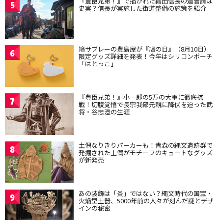
『豊臣兄弟！』で描かれた織田信長の道普請は
5
史実？信長が実施した街道整備の施策を紹介
鳩サブレーの豊島屋が『鳩の日』（8月10日）
6
限定グッズ詳細を発表！今年はシリコンポーチ
「はとっこ」
『豊臣兄弟！』小一郎の5万の大軍に徹底抗
7
戦！切腹覚悟で長宗我部元親に降伏を迫った武
将・谷忠澄の生涯
土偶なりきりパーカーも！青森の縄文遺跡群で
8
発掘された土偶がモチーフのキュートなグッズ
が新発売
あの装飾は「炎」ではない？縄文時代の国宝・
9
火焔型土器、5000年前の人々が刻んだ謎とデザ
インの秘密