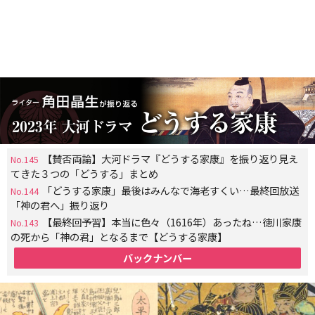
【賛否両論】大河ドラマ『どうする家康』を振り返り見え
No.145
てきた３つの「どうする」まとめ
「どうする家康」最後はみんなで海老すくい…最終回放送
No.144
「神の君へ」振り返り
【最終回予習】本当に色々（1616年）あったね…徳川家康
No.143
の死から「神の君」となるまで【どうする家康】
バックナンバー