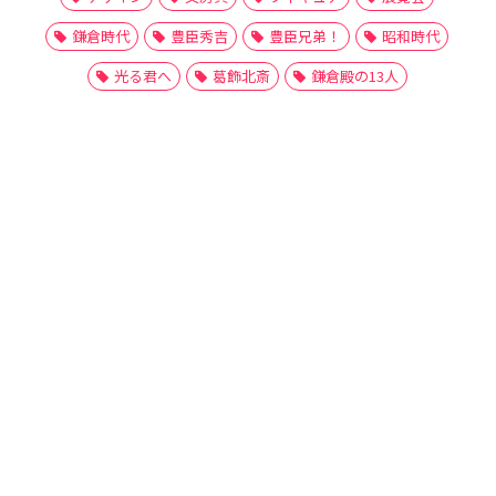
鎌倉時代
豊臣秀吉
豊臣兄弟！
昭和時代
光る君へ
葛飾北斎
鎌倉殿の13人