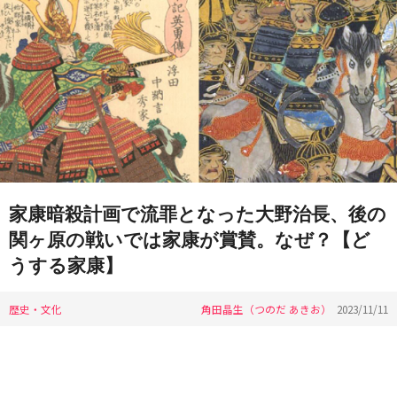
家康暗殺計画で流罪となった大野治長、後の
関ヶ原の戦いでは家康が賞賛。なぜ？【ど
うする家康】
歴史・文化
角田晶生（つのだ あきお）
2023/11/11