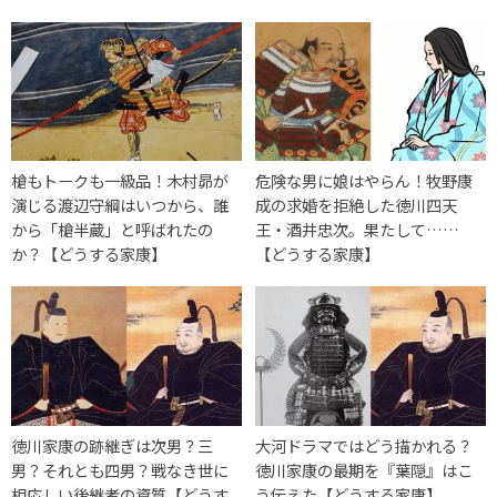
槍もトークも一級品！木村昴が
危険な男に娘はやらん！牧野康
演じる渡辺守綱はいつから、誰
成の求婚を拒絶した徳川四天
から「槍半蔵」と呼ばれたの
王・酒井忠次。果たして……
か？【どうする家康】
【どうする家康】
徳川家康の跡継ぎは次男？三
大河ドラマではどう描かれる？
男？それとも四男？戦なき世に
徳川家康の最期を『葉隠』はこ
相応しい後継者の資質【どうす
う伝えた【どうする家康】