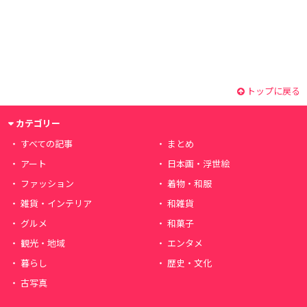
トップに戻る
カテゴリー
すべての記事
まとめ
アート
日本画・浮世絵
ファッション
着物・和服
雑貨・インテリア
和雑貨
グルメ
和菓子
観光・地域
エンタメ
暮らし
歴史・文化
古写真