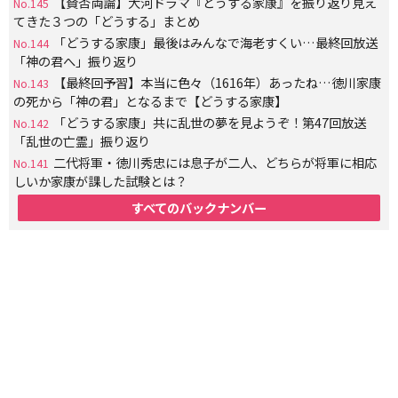
【賛否両論】大河ドラマ『どうする家康』を振り返り見え
No.145
てきた３つの「どうする」まとめ
「どうする家康」最後はみんなで海老すくい…最終回放送
No.144
「神の君へ」振り返り
【最終回予習】本当に色々（1616年）あったね…徳川家康
No.143
の死から「神の君」となるまで【どうする家康】
「どうする家康」共に乱世の夢を見ようぞ！第47回放送
No.142
「乱世の亡霊」振り返り
二代将軍・徳川秀忠には息子が二人、どちらが将軍に相応
No.141
しいか家康が課した試験とは？
すべてのバックナンバー