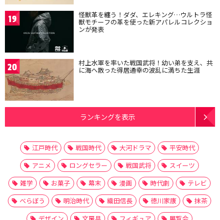
怪獣革を纏う！ダダ、エレキング…ウルトラ怪
19
獣モチーフの革を使った新アパレルコレクショ
ンが発表
村上水軍を率いた戦国武将！幼い弟を支え、共
20
に海へ散った得居通幸の波乱に満ちた生涯
ランキングを表示
江戸時代
戦国時代
大河ドラマ
平安時代
アニメ
ロングセラー
戦国武将
スイーツ
雑学
お菓子
幕末
漫画
時代劇
テレビ
べらぼう
明治時代
織田信長
徳川家康
抹茶
デザイン
文房具
フィギュア
展覧会