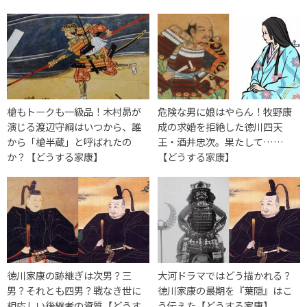
槍もトークも一級品！木村昴が
危険な男に娘はやらん！牧野康
演じる渡辺守綱はいつから、誰
成の求婚を拒絶した徳川四天
から「槍半蔵」と呼ばれたの
王・酒井忠次。果たして……
か？【どうする家康】
【どうする家康】
徳川家康の跡継ぎは次男？三
大河ドラマではどう描かれる？
男？それとも四男？戦なき世に
徳川家康の最期を『葉隠』はこ
相応しい後継者の資質【どうす
う伝えた【どうする家康】