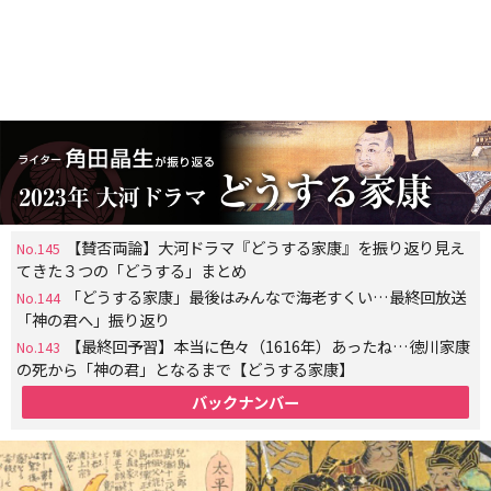
【賛否両論】大河ドラマ『どうする家康』を振り返り見え
No.145
てきた３つの「どうする」まとめ
「どうする家康」最後はみんなで海老すくい…最終回放送
No.144
「神の君へ」振り返り
【最終回予習】本当に色々（1616年）あったね…徳川家康
No.143
の死から「神の君」となるまで【どうする家康】
バックナンバー