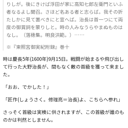
りしが。後にきけば浮田が家に高知七郎左衛門といふ
者なるよし聞召。さほど名ある者と志らば。我その折
たしかに見て置べきにと宣へば。治長は首一つにて両
度の御賞詞を蒙りしと。時の人みなうらやまぬものは
なし。（落穂集。明良洪範。）……
※『東照宮御実紀附録』巻十
時は慶長5年(1600年)9月15日。戦闘が始まるや飛び出し
て行った大野治長が、間もなく敵の首級を獲って来まし
た。
「おお、でかした！」
「匠作(しょうさく。修理亮＝治長)よ、こちらへ参れ」
さっそく首級は実検に供されますが、この首級が誰のも
のかは判然としません。