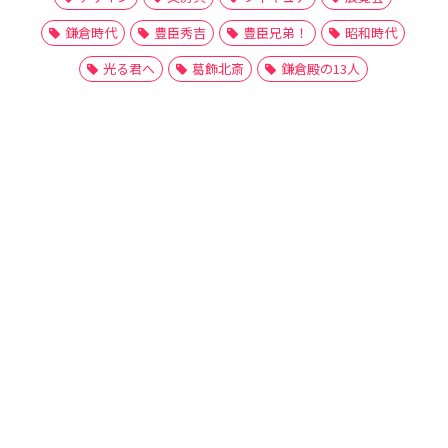
鎌倉時代
豊臣秀吉
豊臣兄弟！
昭和時代
光る君へ
葛飾北斎
鎌倉殿の13人