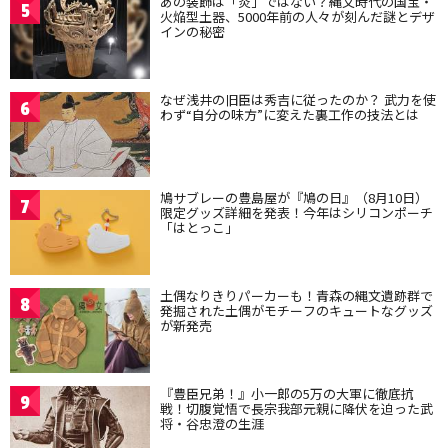
あの装飾は「炎」ではない？縄文時代の国宝・
5
火焔型土器、5000年前の人々が刻んだ謎とデザ
インの秘密
なぜ浅井の旧臣は秀吉に従ったのか？ 武力を使
6
わず“自分の味方”に変えた裏工作の技法とは
鳩サブレーの豊島屋が『鳩の日』（8月10日）
7
限定グッズ詳細を発表！今年はシリコンポーチ
「はとっこ」
土偶なりきりパーカーも！青森の縄文遺跡群で
8
発掘された土偶がモチーフのキュートなグッズ
が新発売
『豊臣兄弟！』小一郎の5万の大軍に徹底抗
9
戦！切腹覚悟で長宗我部元親に降伏を迫った武
将・谷忠澄の生涯