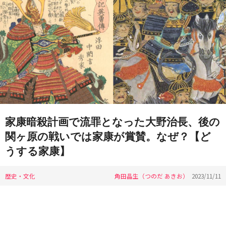
家康暗殺計画で流罪となった大野治長、後の
関ヶ原の戦いでは家康が賞賛。なぜ？【ど
うする家康】
歴史・文化
角田晶生（つのだ あきお）
2023/11/11