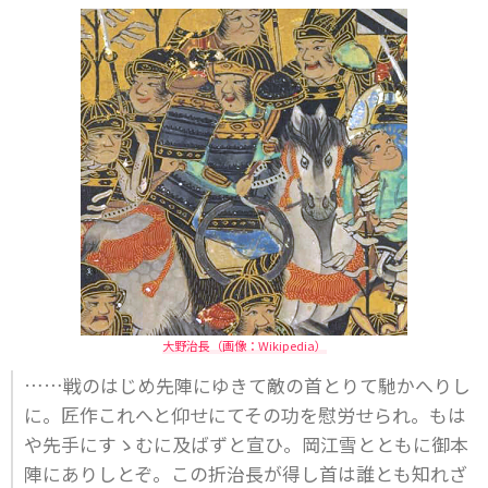
大野治長（画像：Wikipedia）
……戦のはじめ先陣にゆきて敵の首とりて馳かへりし
に。匠作これへと仰せにてその功を慰労せられ。もは
や先手にすゝむに及ばずと宣ひ。岡江雪とともに御本
陣にありしとぞ。この折治長が得し首は誰とも知れざ