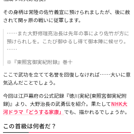
その身柄は常陸の佐竹義宣に預けられましたが、後に赦
されて関ヶ原の戦いに従軍します。
……また大野修理亮治長は先年の事により佐竹が方に
預けられしを。こたび御ゆるし得て御本陣に候せり。
……
※『東照宮御実紀附録』巻十
ここで武功を立てて名誉を回復しなければ……大いに意
気込んだことでしょう。
今回は江戸幕府の公式記録『徳川実紀(東照宮御実紀附
録)』より、大野治長の武勇伝を紹介。果たして
NHK大
河ドラマ「どうする家康」
でも、描かれるでしょうか。
この首級は何者だ？