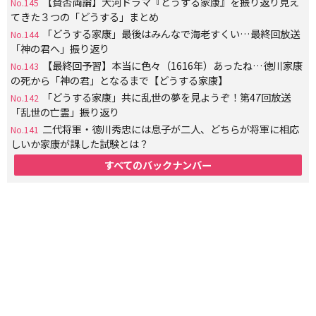
【賛否両論】大河ドラマ『どうする家康』を振り返り見え
No.145
てきた３つの「どうする」まとめ
「どうする家康」最後はみんなで海老すくい…最終回放送
No.144
「神の君へ」振り返り
【最終回予習】本当に色々（1616年）あったね…徳川家康
No.143
の死から「神の君」となるまで【どうする家康】
「どうする家康」共に乱世の夢を見ようぞ！第47回放送
No.142
「乱世の亡霊」振り返り
二代将軍・徳川秀忠には息子が二人、どちらが将軍に相応
No.141
しいか家康が課した試験とは？
すべてのバックナンバー