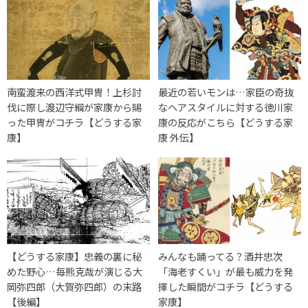
南蛮渡来の西洋式甲冑！上杉討
最近の若いモンは…家臣の奇抜
伐に際し渡辺守綱が家康から賜
なヘアスタイルに対する徳川家
った甲冑がコチラ【どうする家
康の反応がこちら【どうする家
康】
康 外伝】
【どうする家康】忠義の裏に秘
みんなも踊ってる？酒井忠次
めた野心…毎熊克哉が演じる大
「海老すくい」が最も威力を発
岡弥四郎（大賀弥四郎）の末路
揮した瞬間がコチラ【どうする
【後編】
家康】