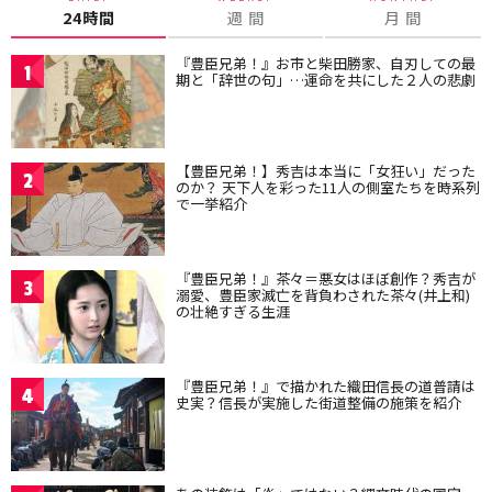
24時間
週 間
月 間
『豊臣兄弟！』お市と柴田勝家、自刃しての最
1
期と「辞世の句」…運命を共にした２人の悲劇
【豊臣兄弟！】秀吉は本当に「女狂い」だった
2
のか？ 天下人を彩った11人の側室たちを時系列
で一挙紹介
『豊臣兄弟！』茶々＝悪女はほぼ創作？秀吉が
3
溺愛、豊臣家滅亡を背負わされた茶々(井上和)
の壮絶すぎる生涯
『豊臣兄弟！』で描かれた織田信長の道普請は
4
史実？信長が実施した街道整備の施策を紹介