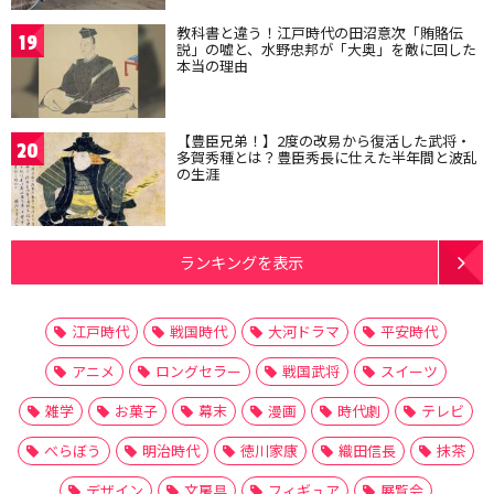
教科書と違う！江戸時代の田沼意次「賄賂伝
19
説」の嘘と、水野忠邦が「大奥」を敵に回した
本当の理由
【豊臣兄弟！】2度の改易から復活した武将・
20
多賀秀種とは？豊臣秀長に仕えた半年間と波乱
の生涯
ランキングを表示
江戸時代
戦国時代
大河ドラマ
平安時代
アニメ
ロングセラー
戦国武将
スイーツ
雑学
お菓子
幕末
漫画
時代劇
テレビ
べらぼう
明治時代
徳川家康
織田信長
抹茶
デザイン
文房具
フィギュア
展覧会