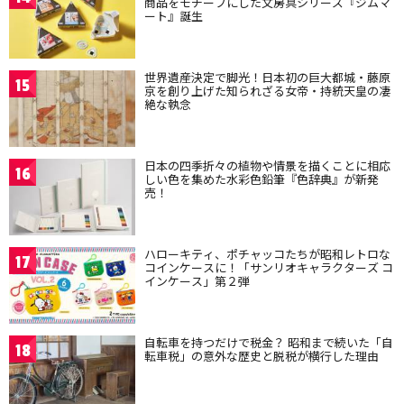
商品をモチーフにした文房具シリーズ『ジムマ
ート』誕生
世界遺産決定で脚光！日本初の巨大都城・藤原
15
京を創り上げた知られざる女帝・持統天皇の凄
絶な執念
日本の四季折々の植物や情景を描くことに相応
16
しい色を集めた水彩色鉛筆『色辞典』が新発
売！
ハローキティ、ポチャッコたちが昭和レトロな
17
コインケースに！「サンリオキャラクターズ コ
インケース」第２弾
自転車を持つだけで税金？ 昭和まで続いた「自
18
転車税」の意外な歴史と脱税が横行した理由