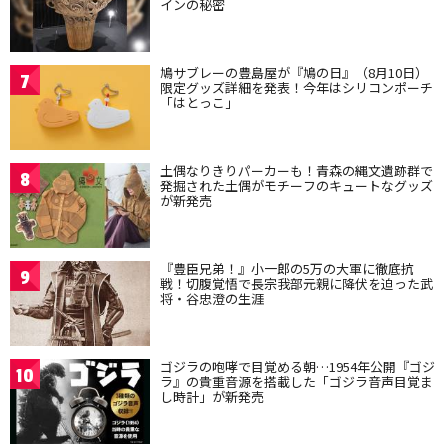
インの秘密
鳩サブレーの豊島屋が『鳩の日』（8月10日）
7
限定グッズ詳細を発表！今年はシリコンポーチ
「はとっこ」
土偶なりきりパーカーも！青森の縄文遺跡群で
8
発掘された土偶がモチーフのキュートなグッズ
が新発売
『豊臣兄弟！』小一郎の5万の大軍に徹底抗
9
戦！切腹覚悟で長宗我部元親に降伏を迫った武
将・谷忠澄の生涯
ゴジラの咆哮で目覚める朝…1954年公開『ゴジ
10
ラ』の貴重音源を搭載した「ゴジラ音声目覚ま
し時計」が新発売