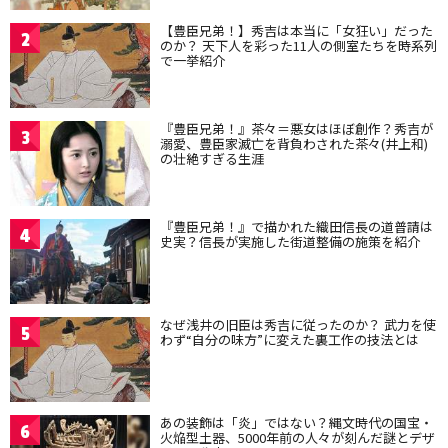
【豊臣兄弟！】秀吉は本当に「女狂い」だった
2
のか？ 天下人を彩った11人の側室たちを時系列
で一挙紹介
『豊臣兄弟！』茶々＝悪女はほぼ創作？秀吉が
3
溺愛、豊臣家滅亡を背負わされた茶々(井上和)
の壮絶すぎる生涯
『豊臣兄弟！』で描かれた織田信長の道普請は
4
史実？信長が実施した街道整備の施策を紹介
なぜ浅井の旧臣は秀吉に従ったのか？ 武力を使
5
わず“自分の味方”に変えた裏工作の技法とは
あの装飾は「炎」ではない？縄文時代の国宝・
6
火焔型土器、5000年前の人々が刻んだ謎とデザ