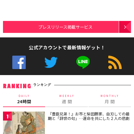
プレスリリース掲載サービス
公式アカウントで最新情報ゲット！
ランキング
RANKING
DAILY
WEEKLY
MONTHLY
24時間
週 間
月 間
『豊臣兄弟！』お市と柴田勝家、自刃しての最
1
期と「辞世の句」…運命を共にした２人の悲劇