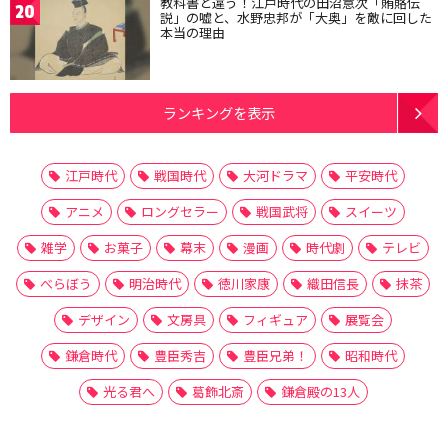
教科書と違う！江戸時代の田沼意次「賄賂伝
20
説」の嘘と、水野忠邦が「大奥」を敵に回した
本当の理由
ランキングを表示
江戸時代
戦国時代
大河ドラマ
平安時代
アニメ
ロングセラー
戦国武将
スイーツ
雑学
お菓子
幕末
漫画
時代劇
テレビ
べらぼう
明治時代
徳川家康
織田信長
抹茶
デザイン
文房具
フィギュア
展覧会
鎌倉時代
豊臣秀吉
豊臣兄弟！
昭和時代
光る君へ
葛飾北斎
鎌倉殿の13人