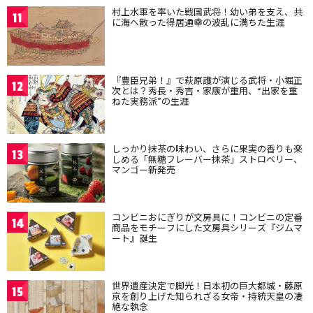
村上水軍を率いた戦国武将！幼い弟を支え、共
11
に海へ散った得居通幸の波乱に満ちた生涯
『豊臣兄弟！』で萩原護が演じる武将・小堀正
12
次とは？秀長・秀吉・家康が重用、“出家を重
ねた実務派”の生涯
しっかり抹茶の味わい、さらに果実の香りも楽
13
しめる「無糖フレーバー抹茶」ストロベリー、
マンゴー新発売
コンビニおにぎりが文房具に！コンビニの定番
14
商品をモチーフにした文房具シリーズ『ジムマ
ート』誕生
世界遺産決定で脚光！日本初の巨大都城・藤原
15
京を創り上げた知られざる女帝・持統天皇の凄
絶な執念