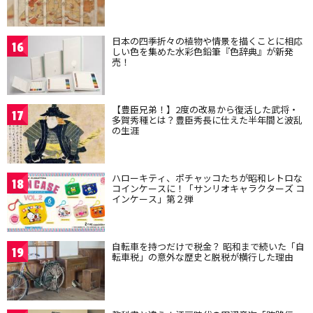
日本の四季折々の植物や情景を描くことに相応
16
しい色を集めた水彩色鉛筆『色辞典』が新発
売！
【豊臣兄弟！】2度の改易から復活した武将・
17
多賀秀種とは？豊臣秀長に仕えた半年間と波乱
の生涯
ハローキティ、ポチャッコたちが昭和レトロな
18
コインケースに！「サンリオキャラクターズ コ
インケース」第２弾
自転車を持つだけで税金？ 昭和まで続いた「自
19
転車税」の意外な歴史と脱税が横行した理由