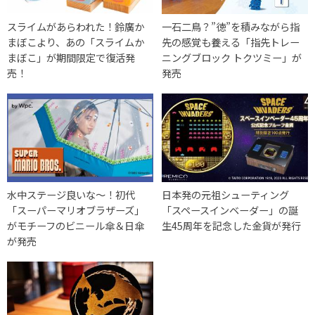
スライムがあらわれた！鈴廣か
一石二鳥？”徳”を積みながら指
まぼこより、あの「スライムか
先の感覚も養える「指先トレー
まぼこ」が期間限定で復活発
ニングブロック トクツミー」が
売！
発売
水中ステージ良いな〜！初代
日本発の元祖シューティング
「スーパーマリオブラザーズ」
「スペースインベーダー」の誕
がモチーフのビニール傘＆日傘
生45周年を記念した金貨が発行
が発売