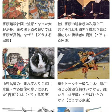
家康暗殺計画で流罪となった大
徳川家康の跡継ぎは次男？三
野治長、後の関ヶ原の戦いでは
男？それとも四男？戦なき世に
家康が賞賛。なぜ？【どうする
相応しい後継者の資質【どうす
家康】
る家康】
山県昌景の生まれ変わり？徳川
槍もトークも一級品！木村昴が
家臣・本多信俊の息子に表れ
演じる渡辺守綱はいつから、誰
た“吉兆”とは【どうする家康】
から「槍半蔵」と呼ばれたの
か？【どうする家康】