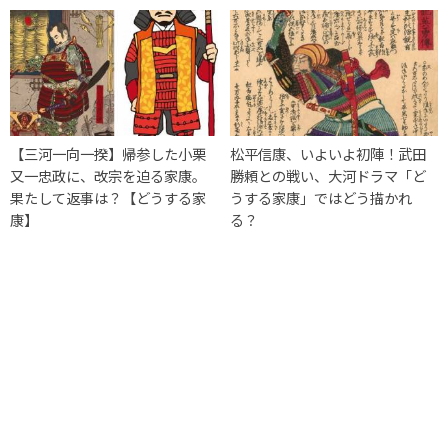
【三河一向一揆】帰参した小栗
松平信康、いよいよ初陣！武田
又一忠政に、改宗を迫る家康。
勝頼との戦い、大河ドラマ「ど
果たして返事は？【どうする家
うする家康」ではどう描かれ
康】
る？