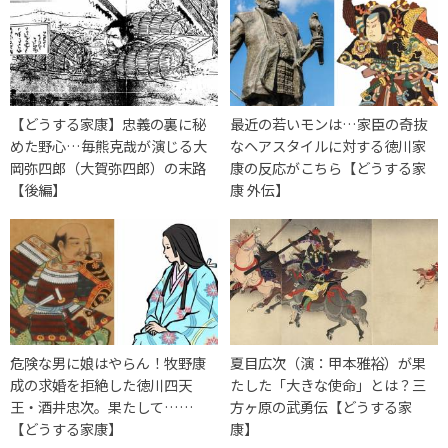
【どうする家康】忠義の裏に秘
最近の若いモンは…家臣の奇抜
めた野心…毎熊克哉が演じる大
なヘアスタイルに対する徳川家
岡弥四郎（大賀弥四郎）の末路
康の反応がこちら【どうする家
【後編】
康 外伝】
危険な男に娘はやらん！牧野康
夏目広次（演：甲本雅裕）が果
成の求婚を拒絶した徳川四天
たした「大きな使命」とは？三
王・酒井忠次。果たして……
方ヶ原の武勇伝【どうする家
【どうする家康】
康】