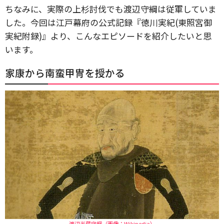
ちなみに、実際の上杉討伐でも渡辺守綱は従軍していま
した。今回は江戸幕府の公式記録『徳川実紀(東照宮御
実紀附録)』より、こんなエピソードを紹介したいと思
います。
家康から南蛮甲冑を授かる
渡辺半蔵守綱（画像：Wikipedia）