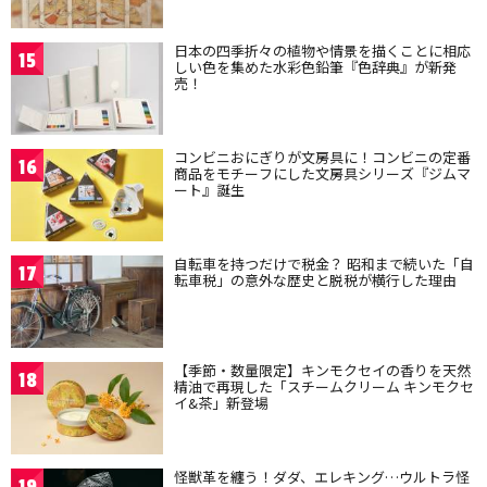
日本の四季折々の植物や情景を描くことに相応
15
しい色を集めた水彩色鉛筆『色辞典』が新発
売！
コンビニおにぎりが文房具に！コンビニの定番
16
商品をモチーフにした文房具シリーズ『ジムマ
ート』誕生
自転車を持つだけで税金？ 昭和まで続いた「自
17
転車税」の意外な歴史と脱税が横行した理由
【季節・数量限定】キンモクセイの香りを天然
18
精油で再現した「スチームクリーム キンモクセ
イ&茶」新登場
怪獣革を纏う！ダダ、エレキング…ウルトラ怪