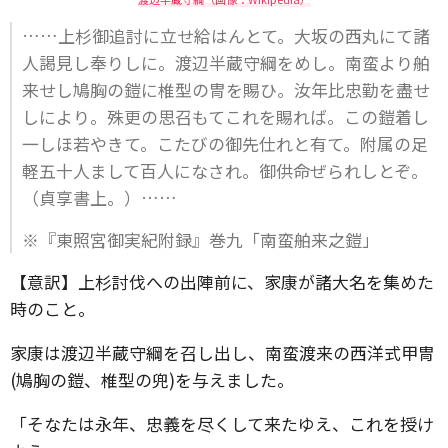
……上杉御追討に立せ給はんとて。大坂の西丸にて諸
人謁見し奉りしに。渡辺半蔵守綱をめし。南蛮より舶
来せし鳩胸の鎧に椎型の冑を賜ひ。汝年比忠勤を盡せ
しにより。殊更の思召もてこれを賜れば。この鎧着し
一しほ若やきて。こたびの御先仕れと有て。附属の足
軽五十人まして百人になされ。御供命ぜられしとぞ。
（貞享書上。）……
※『東照宮御実紀附録』巻九「南蛮舶来之鎧」
【意訳】上杉討伐への出陣前に、家康が諸大名を集めた
時のこと。
家康は渡辺半蔵守綱を召し出し、南蛮渡来の西洋式甲冑
(鳩胸の鎧、椎型の兜)を与えました。
「そなたは永年、忠義を尽くして来たゆえ、これを授け