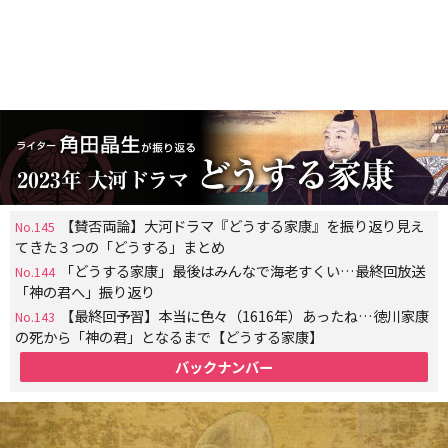
【賛否両論】大河ドラマ『どうする家康』を振り返り見え
No.145
てきた３つの「どうする」まとめ
「どうする家康」最後はみんなで海老すくい…最終回放送
No.144
「神の君へ」振り返り
【最終回予習】本当に色々（1616年）あったね…徳川家康
No.143
の死から「神の君」となるまで【どうする家康】
バックナンバー