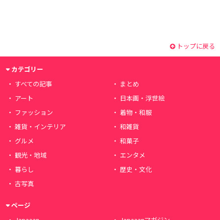
トップに戻る
カテゴリー
すべての記事
まとめ
アート
日本画・浮世絵
ファッション
着物・和服
雑貨・インテリア
和雑貨
グルメ
和菓子
観光・地域
エンタメ
暮らし
歴史・文化
古写真
ページ
Japaaan
Japaaanマガジン