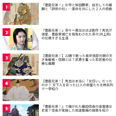
『豊臣兄弟！』お市と柴田勝家、自刃しての最
1
期と「辞世の句」…運命を共にした２人の悲劇
『豊臣兄弟！』茶々＝悪女はほぼ創作？秀吉が
2
溺愛、豊臣家滅亡を背負わされた茶々(井上和)
の壮絶すぎる生涯
【豊臣兄弟！】22歳で散った長宗我部元親の天
3
才後継者・信親とは？武勇を奮った若武者の壮
絶な最期
【豊臣兄弟！】秀吉は本当に「女狂い」だった
4
のか？ 天下人を彩った11人の側室たちを時系列
で一挙紹介
『豊臣兄弟！』で描かれた織田信長の道普請は
5
史実？信長が実施した街道整備の施策を紹介