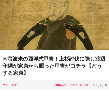
南蛮渡来の西洋式甲冑！上杉討伐に際し渡辺
守綱が家康から賜った甲冑がコチラ【どう
する家康】
歴史・文化
角田晶生（つのだ あきお）
2023/11/08