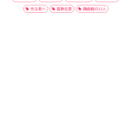
光る君へ
葛飾北斎
鎌倉殿の13人