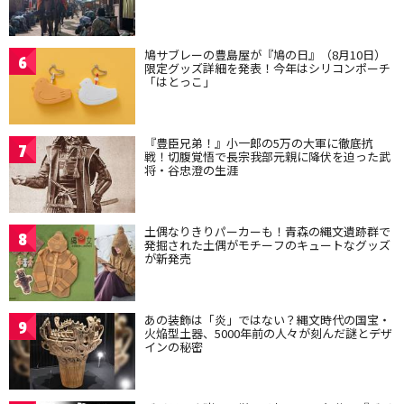
鳩サブレーの豊島屋が『鳩の日』（8月10日）
6
限定グッズ詳細を発表！今年はシリコンポーチ
「はとっこ」
『豊臣兄弟！』小一郎の5万の大軍に徹底抗
7
戦！切腹覚悟で長宗我部元親に降伏を迫った武
将・谷忠澄の生涯
土偶なりきりパーカーも！青森の縄文遺跡群で
8
発掘された土偶がモチーフのキュートなグッズ
が新発売
あの装飾は「炎」ではない？縄文時代の国宝・
9
火焔型土器、5000年前の人々が刻んだ謎とデザ
インの秘密