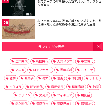
19
獣モチーフの革を使った新アパレルコレクショ
ンが発表
村上水軍を率いた戦国武将！幼い弟を支え、共
20
に海へ散った得居通幸の波乱に満ちた生涯
ランキングを表示
江戸時代
戦国時代
大河ドラマ
平安時代
アニメ
ロングセラー
戦国武将
スイーツ
雑学
お菓子
幕末
漫画
時代劇
テレビ
べらぼう
明治時代
織田信長
徳川家康
抹茶
デザイン
文房具
フィギュア
展覧会
鎌倉時代
豊臣秀吉
豊臣兄弟！
昭和時代