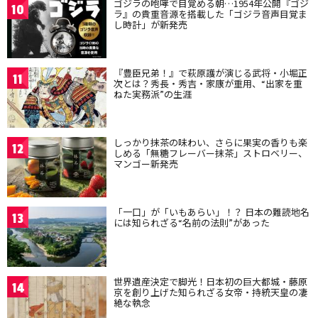
ゴジラの咆哮で目覚める朝…1954年公開『ゴジ
10
ラ』の貴重音源を搭載した「ゴジラ音声目覚ま
し時計」が新発売
『豊臣兄弟！』で萩原護が演じる武将・小堀正
11
次とは？秀長・秀吉・家康が重用、“出家を重
ねた実務派”の生涯
しっかり抹茶の味わい、さらに果実の香りも楽
12
しめる「無糖フレーバー抹茶」ストロベリー、
マンゴー新発売
「一口」が「いもあらい」！？ 日本の難読地名
13
には知られざる“名前の法則”があった
世界遺産決定で脚光！日本初の巨大都城・藤原
14
京を創り上げた知られざる女帝・持統天皇の凄
絶な執念