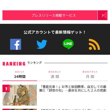
プレスリリース掲載サービス
公式アカウントで最新情報ゲット！
ランキング
RANKING
DAILY
WEEKLY
MONTHLY
24時間
週 間
月 間
『豊臣兄弟！』お市と柴田勝家、自刃しての最
1
期と「辞世の句」…運命を共にした２人の悲劇