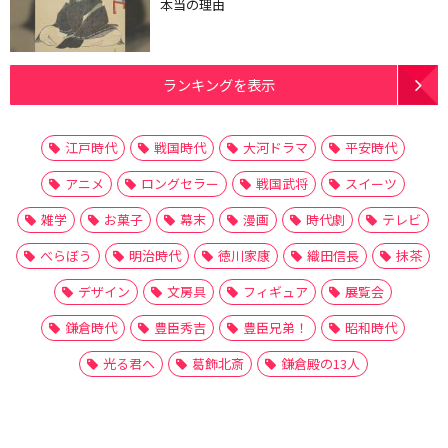
本当の理由
ランキングを表示
江戸時代
戦国時代
大河ドラマ
平安時代
アニメ
ロングセラー
戦国武将
スイーツ
雑学
お菓子
幕末
漫画
時代劇
テレビ
べらぼう
明治時代
徳川家康
織田信長
抹茶
デザイン
文房具
フィギュア
展覧会
鎌倉時代
豊臣秀吉
豊臣兄弟！
昭和時代
光る君へ
葛飾北斎
鎌倉殿の13人