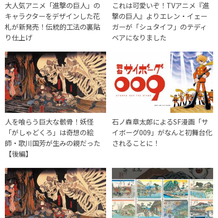
大人気アニメ「進撃の巨人」の
これは可愛いぞ！TVアニメ『進
キャラクターをデザインした花
撃の巨人』よりエレン・イェー
札が新発売！伝統的工法の裏貼
ガーが「シュタイフ」のテディ
り仕上げ
ベアになりました
人を喰らう巨大な骸骨！妖怪
石ノ森章太郎によるSF漫画「サ
「がしゃどくろ」は奇想の絵
イボーグ009」がなんと初舞台化
師・歌川国芳が生みの親だった
されることに！
【後編】