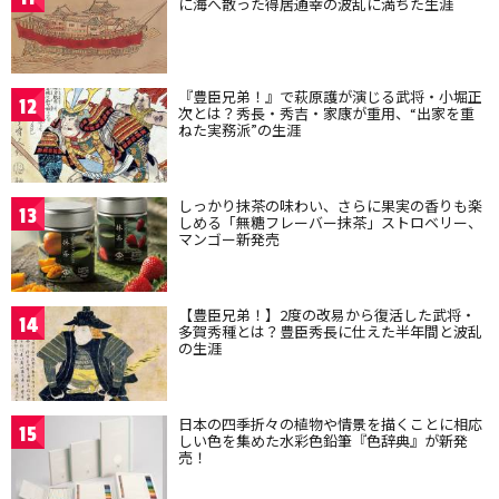
に海へ散った得居通幸の波乱に満ちた生涯
『豊臣兄弟！』で萩原護が演じる武将・小堀正
12
次とは？秀長・秀吉・家康が重用、“出家を重
ねた実務派”の生涯
しっかり抹茶の味わい、さらに果実の香りも楽
13
しめる「無糖フレーバー抹茶」ストロベリー、
マンゴー新発売
【豊臣兄弟！】2度の改易から復活した武将・
14
多賀秀種とは？豊臣秀長に仕えた半年間と波乱
の生涯
日本の四季折々の植物や情景を描くことに相応
15
しい色を集めた水彩色鉛筆『色辞典』が新発
売！