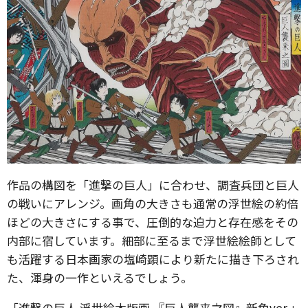
作品の構図を「進撃の巨人」に合わせ、調査兵団と巨人
の戦いにアレンジ。画角の大きさも通常の浮世絵の約倍
ほどの大きさにする事で、圧倒的な迫力と存在感をその
内部に宿しています。細部に至るまで浮世絵絵師として
も活躍する日本画家の塩崎顕により新たに描き下ろされ
た、渾身の一作といえるでしょう。
「進撃の巨人 浮世絵木版画 『巨人襲来之図』新色ver.」