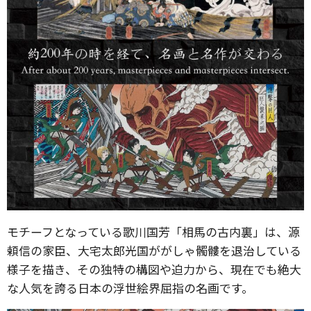
モチーフとなっている歌川国芳「相馬の古内裏」は、源
頼信の家臣、大宅太郎光国ががしゃ髑髏を退治している
様子を描き、その独特の構図や迫力から、現在でも絶大
な人気を誇る日本の浮世絵界屈指の名画です。