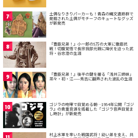
土偶なりきりパーカーも！青森の縄文遺跡群で
7
発掘された土偶がモチーフのキュートなグッズ
が新発売
『豊臣兄弟！』小一郎の5万の大軍に徹底抗
8
戦！切腹覚悟で長宗我部元親に降伏を迫った武
将・谷忠澄の生涯
『豊臣兄弟！』後半の鍵を握る「浅井三姉妹」
9
茶々・初・江——秀吉に翻弄された波乱の生涯
ゴジラの咆哮で目覚める朝…1954年公開『ゴジ
10
ラ』の貴重音源を搭載した「ゴジラ音声目覚ま
し時計」が新発売
村上水軍を率いた戦国武将！幼い弟を支え、共
11