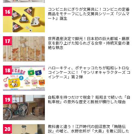
コンビニおにぎりが文房具に！コンビニの定番
16
商品をモチーフにした文房具シリーズ『ジムマ
ート』誕生
世界遺産決定で脚光！日本初の巨大都城・藤原
17
京を創り上げた知られざる女帝・持統天皇の凄
絶な執念
ハローキティ、ポチャッコたちが昭和レトロな
18
コインケースに！「サンリオキャラクターズ コ
インケース」第２弾
自転車を持つだけで税金？ 昭和まで続いた「自
19
転車税」の意外な歴史と脱税が横行した理由
教科書と違う！江戸時代の田沼意次「賄賂伝
20
説」の嘘と、水野忠邦が「大奥」を敵に回した