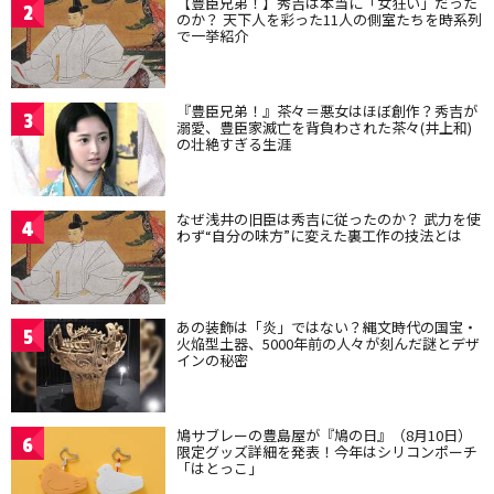
【豊臣兄弟！】秀吉は本当に「女狂い」だった
2
のか？ 天下人を彩った11人の側室たちを時系列
で一挙紹介
『豊臣兄弟！』茶々＝悪女はほぼ創作？秀吉が
3
溺愛、豊臣家滅亡を背負わされた茶々(井上和)
の壮絶すぎる生涯
なぜ浅井の旧臣は秀吉に従ったのか？ 武力を使
4
わず“自分の味方”に変えた裏工作の技法とは
あの装飾は「炎」ではない？縄文時代の国宝・
5
火焔型土器、5000年前の人々が刻んだ謎とデザ
インの秘密
鳩サブレーの豊島屋が『鳩の日』（8月10日）
6
限定グッズ詳細を発表！今年はシリコンポーチ
「はとっこ」