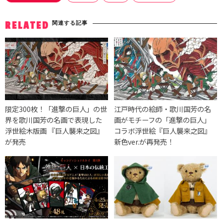
関連する記事
RELATED
限定300枚！「進撃の巨人」の世
江戸時代の絵師・歌川国芳の名
界を歌川国芳の名画で表現した
画がモチーフの「進撃の巨人」
浮世絵木版画 『巨人襲来之図』
コラボ浮世絵『巨人襲来之図』
が発売
新色ver.が再発売！