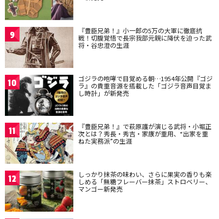
『豊臣兄弟！』小一郎の5万の大軍に徹底抗
9
戦！切腹覚悟で長宗我部元親に降伏を迫った武
将・谷忠澄の生涯
ゴジラの咆哮で目覚める朝…1954年公開『ゴジ
10
ラ』の貴重音源を搭載した「ゴジラ音声目覚ま
し時計」が新発売
『豊臣兄弟！』で萩原護が演じる武将・小堀正
11
次とは？秀長・秀吉・家康が重用、“出家を重
ねた実務派”の生涯
しっかり抹茶の味わい、さらに果実の香りも楽
12
しめる「無糖フレーバー抹茶」ストロベリー、
マンゴー新発売