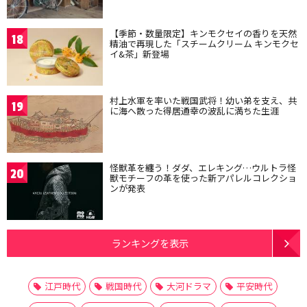
【季節・数量限定】キンモクセイの香りを天然
18
精油で再現した「スチームクリーム キンモクセ
イ&茶」新登場
村上水軍を率いた戦国武将！幼い弟を支え、共
19
に海へ散った得居通幸の波乱に満ちた生涯
怪獣革を纏う！ダダ、エレキング…ウルトラ怪
20
獣モチーフの革を使った新アパレルコレクショ
ンが発表
ランキングを表示
江戸時代
戦国時代
大河ドラマ
平安時代