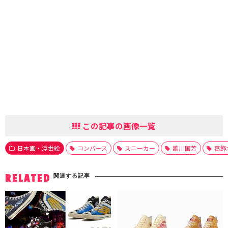
この記事の画像一覧
日本画・浮世絵
コンバース
スニーカー
歌川国芳
葛飾
関連する記事
RELATED