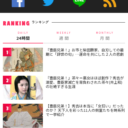
ランキング
RANKING
DAILY
WEEKLY
MONTHLY
24時間
週 間
月 間
『豊臣兄弟！』お市と柴田勝家、自刃しての最
1
期と「辞世の句」…運命を共にした２人の悲劇
『豊臣兄弟！』茶々＝悪女はほぼ創作？秀吉が
2
溺愛、豊臣家滅亡を背負わされた茶々(井上和)
の壮絶すぎる生涯
【豊臣兄弟！】秀吉は本当に「女狂い」だった
3
のか？ 天下人を彩った11人の側室たちを時系列
で一挙紹介