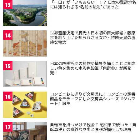
「一口」が「いもあらい」！？ 日本の難読地名
13
には知られざる“名前の法則”があった
世界遺産決定で脚光！日本初の巨大都城・藤原
14
京を創り上げた知られざる女帝・持統天皇の凄
絶な執念
日本の四季折々の植物や情景を描くことに相応
15
しい色を集めた水彩色鉛筆『色辞典』が新発
売！
コンビニおにぎりが文房具に！コンビニの定番
16
商品をモチーフにした文房具シリーズ『ジムマ
ート』誕生
自転車を持つだけで税金？ 昭和まで続いた「自
17
転車税」の意外な歴史と脱税が横行した理由