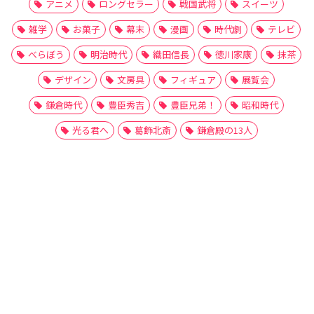
アニメ
ロングセラー
戦国武将
スイーツ
雑学
お菓子
幕末
漫画
時代劇
テレビ
べらぼう
明治時代
織田信長
徳川家康
抹茶
デザイン
文房具
フィギュア
展覧会
鎌倉時代
豊臣秀吉
豊臣兄弟！
昭和時代
光る君へ
葛飾北斎
鎌倉殿の13人