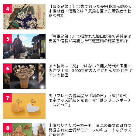
【豊臣兄弟！】22歳で散った長宗我部元親の天
4
才後継者・信親とは？武勇を奮った若武者の壮
絶な最期
『豊臣兄弟！』で描かれた織田信長の道普請は
5
史実？信長が実施した街道整備の施策を紹介
あの装飾は「炎」ではない？縄文時代の国宝・
6
火焔型土器、5000年前の人々が刻んだ謎とデザ
インの秘密
鳩サブレーの豊島屋が『鳩の日』（8月10日）
7
限定グッズ詳細を発表！今年はシリコンポーチ
「はとっこ」
土偶なりきりパーカーも！青森の縄文遺跡群で
8
発掘された土偶がモチーフのキュートなグッズ
が新発売