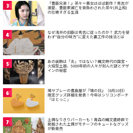
『豊臣兄弟！』茶々＝悪女はほぼ創作？秀吉が
3
溺愛、豊臣家滅亡を背負わされた茶々(井上和)
の壮絶すぎる生涯
なぜ浅井の旧臣は秀吉に従ったのか？ 武力を使
4
わず“自分の味方”に変えた裏工作の技法とは
あの装飾は「炎」ではない？縄文時代の国宝・
5
火焔型土器、5000年前の人々が刻んだ謎とデザ
インの秘密
鳩サブレーの豊島屋が『鳩の日』（8月10日）
6
限定グッズ詳細を発表！今年はシリコンポーチ
「はとっこ」
土偶なりきりパーカーも！青森の縄文遺跡群で
7
発掘された土偶がモチーフのキュートなグッズ
が新発売