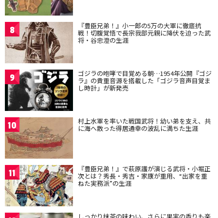
『豊臣兄弟！』小一郎の5万の大軍に徹底抗
8
戦！切腹覚悟で長宗我部元親に降伏を迫った武
将・谷忠澄の生涯
ゴジラの咆哮で目覚める朝…1954年公開『ゴジ
9
ラ』の貴重音源を搭載した「ゴジラ音声目覚ま
し時計」が新発売
村上水軍を率いた戦国武将！幼い弟を支え、共
10
に海へ散った得居通幸の波乱に満ちた生涯
『豊臣兄弟！』で萩原護が演じる武将・小堀正
11
次とは？秀長・秀吉・家康が重用、“出家を重
ねた実務派”の生涯
しっかり抹茶の味わい、さらに果実の香りも楽