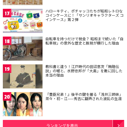
ハローキティ、ポチャッコたちが昭和レトロな
17
コインケースに！「サンリオキャラクターズ コ
インケース」第２弾
自転車を持つだけで税金？ 昭和まで続いた「自
18
転車税」の意外な歴史と脱税が横行した理由
教科書と違う！江戸時代の田沼意次「賄賂伝
19
説」の嘘と、水野忠邦が「大奥」を敵に回した
本当の理由
『豊臣兄弟！』後半の鍵を握る「浅井三姉妹」
20
茶々・初・江——秀吉に翻弄された波乱の生涯
ランキングを表示