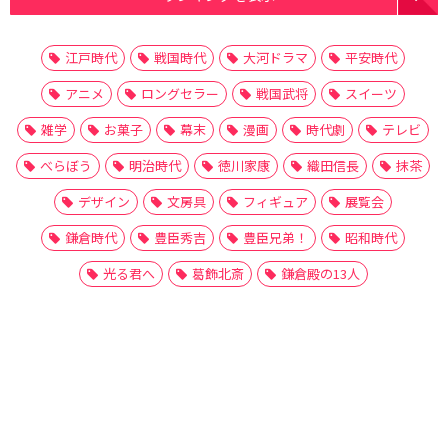
江戸時代
戦国時代
大河ドラマ
平安時代
アニメ
ロングセラー
戦国武将
スイーツ
雑学
お菓子
幕末
漫画
時代劇
テレビ
べらぼう
明治時代
徳川家康
織田信長
抹茶
デザイン
文房具
フィギュア
展覧会
鎌倉時代
豊臣秀吉
豊臣兄弟！
昭和時代
光る君へ
葛飾北斎
鎌倉殿の13人