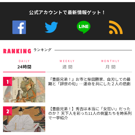
公式アカウントで最新情報ゲット！
ランキング
RANKING
DAILY
WEEKLY
MONTHLY
24時間
週 間
月 間
『豊臣兄弟！』お市と柴田勝家、自刃しての最
1
期と「辞世の句」…運命を共にした２人の悲劇
【豊臣兄弟！】秀吉は本当に「女狂い」だった
2
のか？ 天下人を彩った11人の側室たちを時系列
で一挙紹介