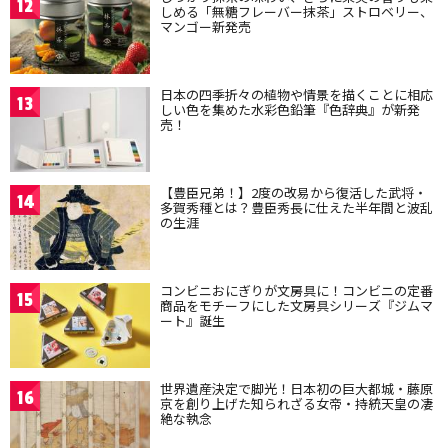
12
しめる「無糖フレーバー抹茶」ストロベリー、
マンゴー新発売
日本の四季折々の植物や情景を描くことに相応
13
しい色を集めた水彩色鉛筆『色辞典』が新発
売！
【豊臣兄弟！】2度の改易から復活した武将・
14
多賀秀種とは？豊臣秀長に仕えた半年間と波乱
の生涯
コンビニおにぎりが文房具に！コンビニの定番
15
商品をモチーフにした文房具シリーズ『ジムマ
ート』誕生
世界遺産決定で脚光！日本初の巨大都城・藤原
16
京を創り上げた知られざる女帝・持統天皇の凄
絶な執念