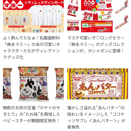
よく飲んでたなぁ！乳酸菌飲料
マステ可愛いぞ♡ロングセラー
「森永マミー」のあの可愛いキ
「森永マミー」のグッズコレク
ャラクターたちがヴィレヴァン
ションが、ガシャポンに登場！
でグッズ化
晩酌のお供の定番『ホテイのや
懐かしさ溢れる”あんバター”の
きとり』の”たれ味”を再現した
味わいをイメージした「ココナ
ベビースターが期間限定発売！
ッツサブレ ＜あんバター＞」が
新発売