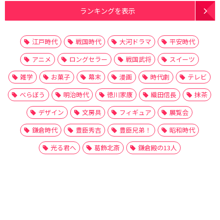
ランキングを表示
江戸時代
戦国時代
大河ドラマ
平安時代
アニメ
ロングセラー
戦国武将
スイーツ
雑学
お菓子
幕末
漫画
時代劇
テレビ
べらぼう
明治時代
徳川家康
織田信長
抹茶
デザイン
文房具
フィギュア
展覧会
鎌倉時代
豊臣秀吉
豊臣兄弟！
昭和時代
光る君へ
葛飾北斎
鎌倉殿の13人