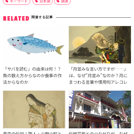
キーワード
日本語
語源
関連する記事
RELATED
「サバを読む」の由来は何！？
「月並みな言い方ですが……」
魚の数え方からなのか食事の作
は、なぜ”月並み”なのか？月に
法からなのか
まつわる言葉や慣用句アレコレ
悲恋の伝説！歌人・小野小町と
伝統芸能とのつながりが。なぜ