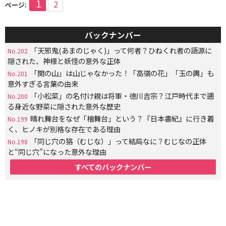
1
2
ページ:
バックナンバー
「天邪鬼(あまのじゃく)」って何者？ひねくれ者の語源に
No.202
隠された、神様と妖怪の意外な正体
「関の山」は山じゃなかった！「高嶺の花」「玉の輿」も
No.201
意外すぎる言葉の由来
「小松菜」の名付け親は将軍・徳川吉宗？江戸時代まで遡
No.200
る身近な野菜に隠された意外な歴史
晴れ舞台をなぜ「檜舞台」という？『日本書紀』に行き着
No.199
く、ヒノキが別格な存在である理由
「同じ穴の狢（むじな）」って結局なに？むじなの正体
No.198
と“同じ穴”になった意外な理由
すべてのバックナンバー