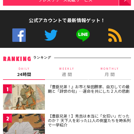
公式アカウントで最新情報ゲット！
ランキング
RANKING
DAILY
WEEKLY
MONTHLY
24時間
週 間
月 間
『豊臣兄弟！』お市と柴田勝家、自刃しての最
1
期と「辞世の句」…運命を共にした２人の悲劇
【豊臣兄弟！】秀吉は本当に「女狂い」だった
2
のか？ 天下人を彩った11人の側室たちを時系列
で一挙紹介