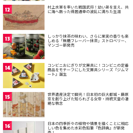
村上水軍を率いた戦国武将！幼い弟を支え、共
12
に海へ散った得居通幸の波乱に満ちた生涯
しっかり抹茶の味わい、さらに果実の香りも楽
13
しめる「無糖フレーバー抹茶」ストロベリー、
マンゴー新発売
コンビニおにぎりが文房具に！コンビニの定番
14
商品をモチーフにした文房具シリーズ『ジムマ
ート』誕生
世界遺産決定で脚光！日本初の巨大都城・藤原
15
京を創り上げた知られざる女帝・持統天皇の凄
絶な執念
日本の四季折々の植物や情景を描くことに相応
16
しい色を集めた水彩色鉛筆『色辞典』が新発
売！