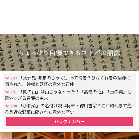
「天邪鬼(あまのじゃく)」って何者？ひねくれ者の語源に
No.202
隠された、神様と妖怪の意外な正体
「関の山」は山じゃなかった！「高嶺の花」「玉の輿」も
No.201
意外すぎる言葉の由来
「小松菜」の名付け親は将軍・徳川吉宗？江戸時代まで遡
No.200
る身近な野菜に隠された意外な歴史
バックナンバー