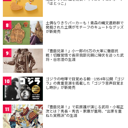
「はとっこ」
土偶なりきりパーカーも！青森の縄文遺跡群で
8
発掘された土偶がモチーフのキュートなグッズ
が新発売
『豊臣兄弟！』小一郎の5万の大軍に徹底抗
9
戦！切腹覚悟で長宗我部元親に降伏を迫った武
将・谷忠澄の生涯
ゴジラの咆哮で目覚める朝…1954年公開『ゴジ
10
ラ』の貴重音源を搭載した「ゴジラ音声目覚ま
し時計」が新発売
『豊臣兄弟！』で萩原護が演じる武将・小堀正
11
次とは？秀長・秀吉・家康が重用、“出家を重
ねた実務派”の生涯