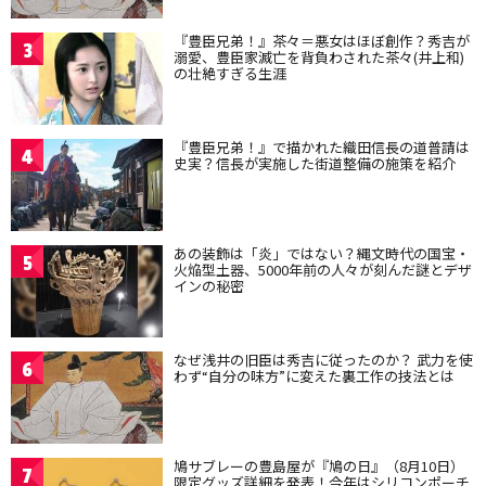
『豊臣兄弟！』茶々＝悪女はほぼ創作？秀吉が
3
溺愛、豊臣家滅亡を背負わされた茶々(井上和)
の壮絶すぎる生涯
『豊臣兄弟！』で描かれた織田信長の道普請は
4
史実？信長が実施した街道整備の施策を紹介
あの装飾は「炎」ではない？縄文時代の国宝・
5
火焔型土器、5000年前の人々が刻んだ謎とデザ
インの秘密
なぜ浅井の旧臣は秀吉に従ったのか？ 武力を使
6
わず“自分の味方”に変えた裏工作の技法とは
鳩サブレーの豊島屋が『鳩の日』（8月10日）
7
限定グッズ詳細を発表！今年はシリコンポーチ