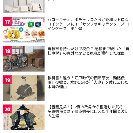
ハローキティ、ポチャッコたちが昭和レトロな
17
コインケースに！「サンリオキャラクターズ コ
インケース」第２弾
自転車を持つだけで税金？ 昭和まで続いた「自
18
転車税」の意外な歴史と脱税が横行した理由
教科書と違う！江戸時代の田沼意次「賄賂伝
19
説」の嘘と、水野忠邦が「大奥」を敵に回した
本当の理由
【豊臣兄弟！】2度の改易から復活した武将・
20
多賀秀種とは？豊臣秀長に仕えた半年間と波乱
の生涯