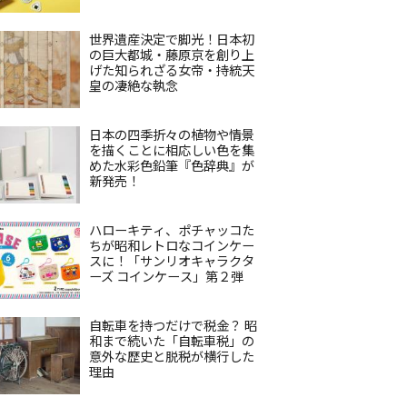
世界遺産決定で脚光！日本初
の巨大都城・藤原京を創り上
げた知られざる女帝・持統天
皇の凄絶な執念
日本の四季折々の植物や情景
を描くことに相応しい色を集
めた水彩色鉛筆『色辞典』が
新発売！
ハローキティ、ポチャッコた
ちが昭和レトロなコインケー
スに！「サンリオキャラクタ
ーズ コインケース」第２弾
自転車を持つだけで税金？ 昭
和まで続いた「自転車税」の
意外な歴史と脱税が横行した
理由