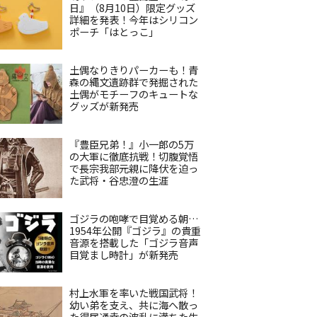
日』（8月10日）限定グッズ
詳細を発表！今年はシリコン
ポーチ「はとっこ」
土偶なりきりパーカーも！青
森の縄文遺跡群で発掘された
土偶がモチーフのキュートな
グッズが新発売
『豊臣兄弟！』小一郎の5万
の大軍に徹底抗戦！切腹覚悟
で長宗我部元親に降伏を迫っ
た武将・谷忠澄の生涯
ゴジラの咆哮で目覚める朝…
1954年公開『ゴジラ』の貴重
音源を搭載した「ゴジラ音声
目覚まし時計」が新発売
村上水軍を率いた戦国武将！
幼い弟を支え、共に海へ散っ
た得居通幸の波乱に満ちた生