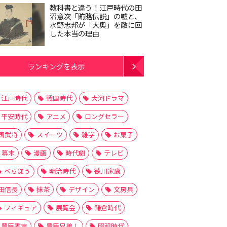
教科書と違う！江戸時代の田
沼意次「賄賂伝説」の嘘と、
水野忠邦が「大奥」を敵に回
した本当の理由
ランキングを表示
江戸時代
戦国時代
大河ドラマ
平安時代
アニメ
ロングセラー
国武将
スイーツ
雑学
お菓子
幕末
漫画
時代劇
テレビ
べらぼう
明治時代
徳川家康
田信長
抹茶
デザイン
文房具
フィギュア
展覧会
鎌倉時代
豊臣秀吉
豊臣兄弟！
昭和時代