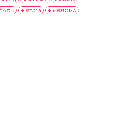
光る君へ
葛飾北斎
鎌倉殿の13人