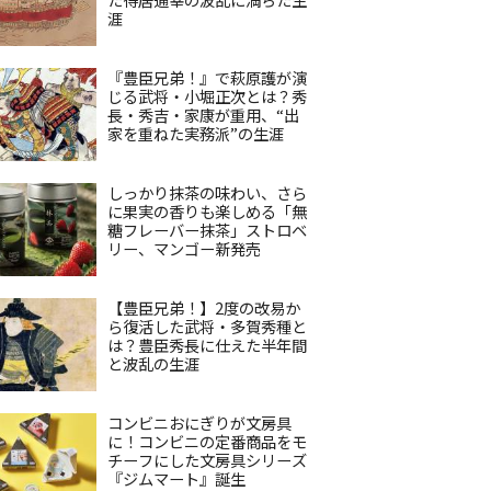
涯
『豊臣兄弟！』で萩原護が演
じる武将・小堀正次とは？秀
長・秀吉・家康が重用、“出
家を重ねた実務派”の生涯
しっかり抹茶の味わい、さら
に果実の香りも楽しめる「無
糖フレーバー抹茶」ストロベ
リー、マンゴー新発売
【豊臣兄弟！】2度の改易か
ら復活した武将・多賀秀種と
は？豊臣秀長に仕えた半年間
と波乱の生涯
コンビニおにぎりが文房具
に！コンビニの定番商品をモ
チーフにした文房具シリーズ
『ジムマート』誕生