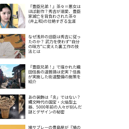
『豊臣兄弟！』茶々＝悪女は
ほぼ創作？秀吉が溺愛、豊臣
家滅亡を背負わされた茶々
(井上和)の壮絶すぎる生涯
なぜ浅井の旧臣は秀吉に従っ
たのか？ 武力を使わず“自分
の味方”に変えた裏工作の技
法とは
『豊臣兄弟！』で描かれた織
田信長の道普請は史実？信長
が実施した街道整備の施策を
紹介
あの装飾は「炎」ではない？
縄文時代の国宝・火焔型土
器、5000年前の人々が刻んだ
謎とデザインの秘密
鳩サブレーの豊島屋が『鳩の