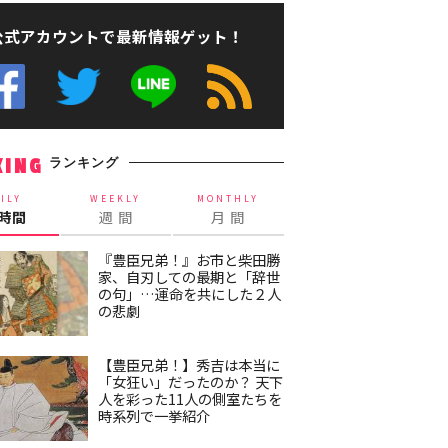
公式アカウントで最新情報ゲット！
ランキング
KING
ILY
WEEKLY
MONTHLY
4時間
週 間
月 間
『豊臣兄弟！』お市と柴田勝
家、自刃しての最期と「辞世
の句」…運命を共にした２人
の悲劇
【豊臣兄弟！】秀吉は本当に
「女狂い」だったのか？ 天下
人を彩った11人の側室たちを
時系列で一挙紹介