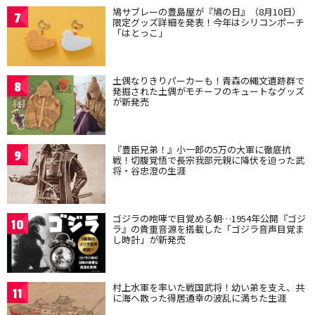
鳩サブレーの豊島屋が『鳩の日』（8月10日）
7
限定グッズ詳細を発表！今年はシリコンポーチ
「はとっこ」
土偶なりきりパーカーも！青森の縄文遺跡群で
8
発掘された土偶がモチーフのキュートなグッズ
が新発売
『豊臣兄弟！』小一郎の5万の大軍に徹底抗
9
戦！切腹覚悟で長宗我部元親に降伏を迫った武
将・谷忠澄の生涯
ゴジラの咆哮で目覚める朝…1954年公開『ゴジ
10
ラ』の貴重音源を搭載した「ゴジラ音声目覚ま
し時計」が新発売
村上水軍を率いた戦国武将！幼い弟を支え、共
11
に海へ散った得居通幸の波乱に満ちた生涯