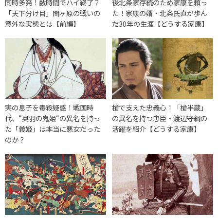
同時多発！数時間でハイ終了？
後北条家存続のため家康を頼っ
「天下分け目」関ヶ原の戦いの
た！家康の婿・北条氏直が歩ん
意外な実態とは【前編】
だ30年の生涯【どうする家康】
実の息子を毒殺疑惑！戦国時
槍で支えた忠義心！「槍半蔵」
代、“奥羽の鬼姫“の異名を持っ
の異名を持つ忠臣・渡辺守綱の
た「義姫」は本当に悪女だった
活躍を紹介【どうする家康】
のか？