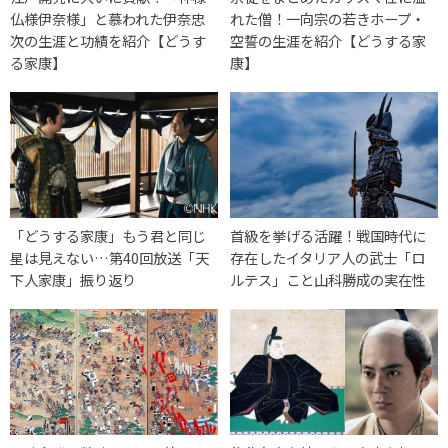
仏様伊奈様」と慕われた伊奈忠
れた僧！一向宗の若きホープ・
次の生涯と功績を紹介【どうす
空誓の生涯を紹介【どうする家
る家康】
康】
「どうする家康」もう君と同じ
首級を挙げる活躍！戦国時代に
星は見えない…第40回放送「天
存在したイタリア人の武士「ロ
下人家康」振り返り
ルテス」こと山科勝成の実在性