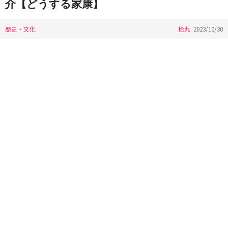
介【どうする家康】
歴史・文化
拾丸
2023/10/30