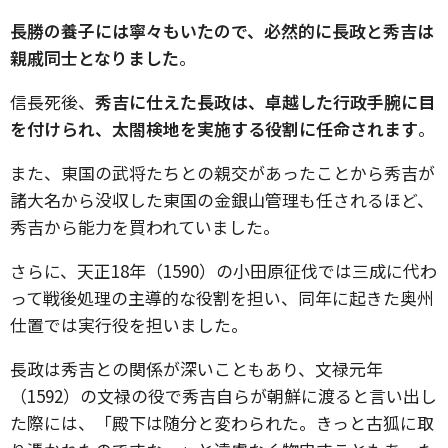
長勝の養子には寧々もいたので、必然的に長政と秀吉は
親戚同士となりました
。
信長死後、
秀吉に仕えた長政は、卓越した行政手腕に目
を付けられ、太閤検地を実施する役割に任命されます
。
また、東国の武将たちとの親交があったことから秀吉が
諸大名から没収した東国の金銀山管理も任されるほど、
秀吉から能力を買われていました。
さらに、天正18年（1590）の小田原征伐では三成に代わ
って戦後処理の主導的な役割を担い、同年に起きた奥州
仕置では実行役を担いました。
長政は秀吉との関係が深いこともあり、文禄元年
（1592）の文禄の役で秀吉自らが朝鮮に渡ると言い出し
た際には、「殿下は随分と変わられた。きっと古狐に取