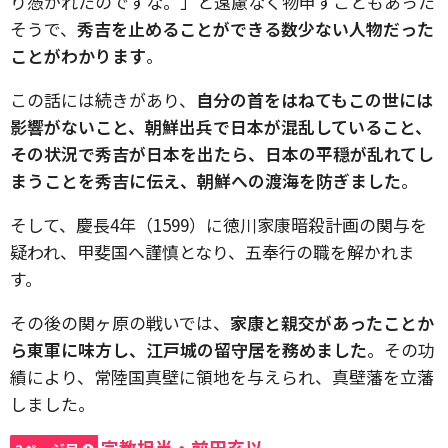
り憑かれたのですな。」と遠慮なく物申すこともあった
そうで、
秀吉を止めることができる数少ない人物だった
ことがわかります
。
この話には続きがあり、
自分の首をはねてもこの世には
影響がないこと、朝鮮出兵で日本が混乱していること、
その状況で秀吉が日本を出たら、日本の平穏が乱れてし
まうことを秀吉に伝え、朝鮮への渡海を防ぎました
。
そして、慶長4年（1599）に徳川家康暗殺計画の関与を
疑われ、甲斐国へ謹慎となり、五奉行の職を解かれま
す。
その後の関ヶ原の戦いでは、
家康と親交があったことか
ら東軍に味方し、江戸城の留守居を務めました
。その功
績により、常陸国真壁に領地を与えられ、真壁藩を立藩
しました。
宗教担当・前田玄以