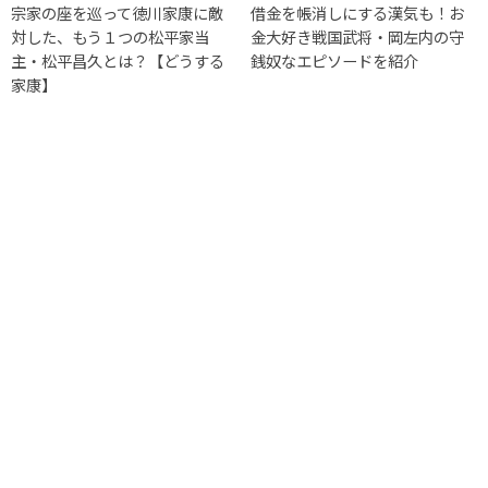
宗家の座を巡って徳川家康に敵
借金を帳消しにする漢気も！お
対した、もう１つの松平家当
金大好き戦国武将・岡左内の守
主・松平昌久とは？【どうする
銭奴なエピソードを紹介
家康】