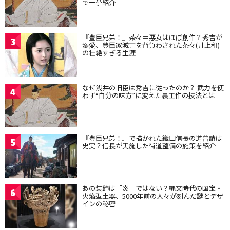
で一挙紹介
『豊臣兄弟！』茶々＝悪女はほぼ創作？秀吉が
3
溺愛、豊臣家滅亡を背負わされた茶々(井上和)
の壮絶すぎる生涯
なぜ浅井の旧臣は秀吉に従ったのか？ 武力を使
4
わず“自分の味方”に変えた裏工作の技法とは
『豊臣兄弟！』で描かれた織田信長の道普請は
5
史実？信長が実施した街道整備の施策を紹介
あの装飾は「炎」ではない？縄文時代の国宝・
6
火焔型土器、5000年前の人々が刻んだ謎とデザ
インの秘密