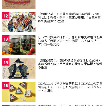
『豊臣兄弟！』で萩原護が演じる武将・小堀正
12
次とは？秀長・秀吉・家康が重用、“出家を重
ねた実務派”の生涯
しっかり抹茶の味わい、さらに果実の香りも楽
13
しめる「無糖フレーバー抹茶」ストロベリー、
マンゴー新発売
【豊臣兄弟！】2度の改易から復活した武将・
14
多賀秀種とは？豊臣秀長に仕えた半年間と波乱
の生涯
コンビニおにぎりが文房具に！コンビニの定番
15
商品をモチーフにした文房具シリーズ『ジムマ
ート』誕生