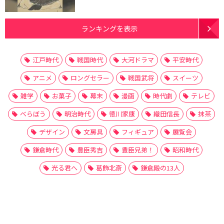
ランキングを表示
江戸時代
戦国時代
大河ドラマ
平安時代
アニメ
ロングセラー
戦国武将
スイーツ
雑学
お菓子
幕末
漫画
時代劇
テレビ
べらぼう
明治時代
徳川家康
織田信長
抹茶
デザイン
文房具
フィギュア
展覧会
鎌倉時代
豊臣秀吉
豊臣兄弟！
昭和時代
光る君へ
葛飾北斎
鎌倉殿の13人