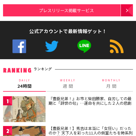
プレスリリース掲載サービス
公式アカウントで最新情報ゲット！
ランキング
RANKING
DAILY
WEEKLY
MONTHLY
24時間
週 間
月 間
『豊臣兄弟！』お市と柴田勝家、自刃しての最
1
期と「辞世の句」…運命を共にした２人の悲劇
【豊臣兄弟！】秀吉は本当に「女狂い」だった
2
のか？ 天下人を彩った11人の側室たちを時系列