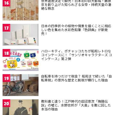
世界遺産決定で脚光！日本初の巨大都城・藤原
16
京を創り上げた知られざる女帝・持統天皇の凄
絶な執念
日本の四季折々の植物や情景を描くことに相応
17
しい色を集めた水彩色鉛筆『色辞典』が新発
売！
ハローキティ、ポチャッコたちが昭和レトロな
18
コインケースに！「サンリオキャラクターズ コ
インケース」第２弾
自転車を持つだけで税金？ 昭和まで続いた「自
19
転車税」の意外な歴史と脱税が横行した理由
教科書と違う！江戸時代の田沼意次「賄賂伝
20
説」の嘘と、水野忠邦が「大奥」を敵に回した
本当の理由