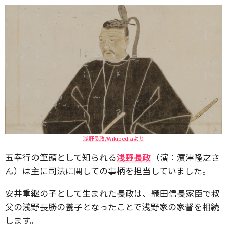
浅野長政/Wikipediaより
五奉行の筆頭として知られる
浅野長政
（演：濱津隆之さ
ん）は主に司法に関しての事柄を担当していました。
安井重継の子として生まれた長政は、織田信長家臣で叔
父の浅野長勝の養子となったことで浅野家の家督を相続
します。