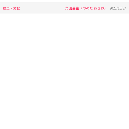
歴史・文化
角田晶生（つのだ あきお）
2023/10/27