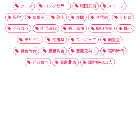
アニメ
ロングセラー
戦国武将
スイーツ
雑学
お菓子
幕末
漫画
時代劇
テレビ
べらぼう
明治時代
徳川家康
織田信長
抹茶
デザイン
文房具
フィギュア
展覧会
鎌倉時代
豊臣秀吉
豊臣兄弟！
昭和時代
光る君へ
葛飾北斎
鎌倉殿の13人