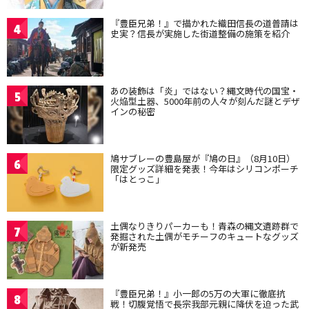
『豊臣兄弟！』で描かれた織田信長の道普請は
4
史実？信長が実施した街道整備の施策を紹介
あの装飾は「炎」ではない？縄文時代の国宝・
5
火焔型土器、5000年前の人々が刻んだ謎とデザ
インの秘密
鳩サブレーの豊島屋が『鳩の日』（8月10日）
6
限定グッズ詳細を発表！今年はシリコンポーチ
「はとっこ」
土偶なりきりパーカーも！青森の縄文遺跡群で
7
発掘された土偶がモチーフのキュートなグッズ
が新発売
『豊臣兄弟！』小一郎の5万の大軍に徹底抗
8
戦！切腹覚悟で長宗我部元親に降伏を迫った武