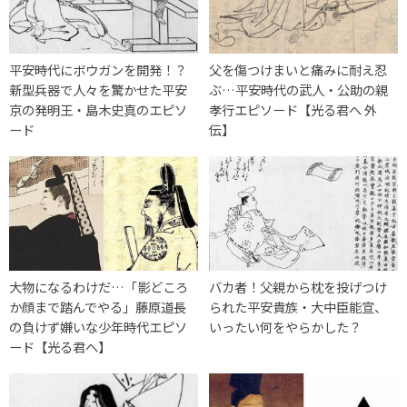
平安時代にボウガンを開発！？
父を傷つけまいと痛みに耐え忍
新型兵器で人々を驚かせた平安
ぶ…平安時代の武人・公助の親
京の発明王・島木史真のエピソ
孝行エピソード【光る君へ 外
ード
伝】
大物になるわけだ…「影どころ
バカ者！父親から枕を投げつけ
か顔まで踏んでやる」藤原道長
られた平安貴族・大中臣能宣、
の負けず嫌いな少年時代エピソ
いったい何をやらかした？
ード【光る君へ】