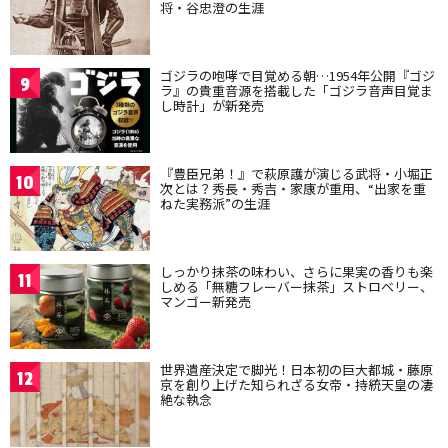
将・谷忠澄の生涯
ゴジラの咆哮で目覚める朝…1954年公開『ゴジ
9
ラ』の貴重音源を搭載した「ゴジラ音声目覚ま
し時計」が新発売
『豊臣兄弟！』で萩原護が演じる武将・小堀正
10
次とは？秀長・秀吉・家康が重用、“出家を重
ねた実務派”の生涯
しっかり抹茶の味わい、さらに果実の香りも楽
11
しめる「無糖フレーバー抹茶」ストロベリー、
マンゴー新発売
世界遺産決定で脚光！日本初の巨大都城・藤原
12
京を創り上げた知られざる女帝・持統天皇の凄
絶な執念