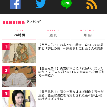
ランキング
RANKING
DAILY
WEEKLY
MONTHLY
24時間
週 間
月 間
『豊臣兄弟！』お市と柴田勝家、自刃しての最
1
期と「辞世の句」…運命を共にした２人の悲劇
【豊臣兄弟！】秀吉は本当に「女狂い」だった
2
のか？ 天下人を彩った11人の側室たちを時系列
で一挙紹介
『豊臣兄弟！』茶々＝悪女はほぼ創作？秀吉が
3
溺愛、豊臣家滅亡を背負わされた茶々(井上和)
の壮絶すぎる生涯