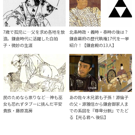
7歳で孤児に…父を求め各地を放
北条時政・義時・泰時の後は？
浪。鎌倉時代に活躍した白拍
鎌倉幕府の歴代執権17代を一挙
子・微妙の生涯
紹介！【鎌倉殿の13人】
民のためなら祟りなど…神も巫
あの佐々木兄弟も子孫！源倫子
女も恐れずタブーに挑んだ平安
の父・源雅信から鎌倉御家人ま
貴族・藤原高房
での系図を『尊卑分脈』でたど
る【光る君へ 後伝】