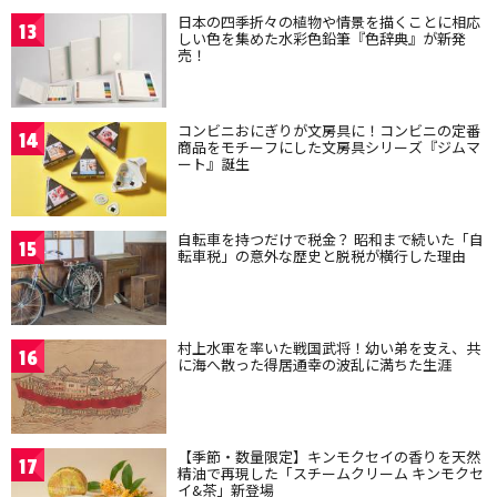
日本の四季折々の植物や情景を描くことに相応
13
しい色を集めた水彩色鉛筆『色辞典』が新発
売！
コンビニおにぎりが文房具に！コンビニの定番
14
商品をモチーフにした文房具シリーズ『ジムマ
ート』誕生
自転車を持つだけで税金？ 昭和まで続いた「自
15
転車税」の意外な歴史と脱税が横行した理由
村上水軍を率いた戦国武将！幼い弟を支え、共
16
に海へ散った得居通幸の波乱に満ちた生涯
【季節・数量限定】キンモクセイの香りを天然
17
精油で再現した「スチームクリーム キンモクセ
イ&茶」新登場