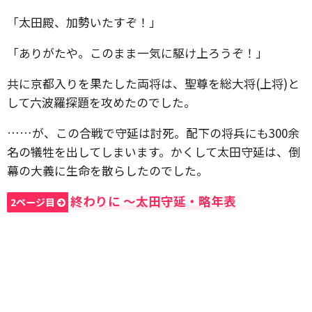
「太田殿、加勢いたすぞ！」
「ありがたや。このまま一気に駆け上ろうぞ！」
共に京都入りを果たした両将は、聖尊を総大将(上将)と
して六波羅探題を攻めたのでした。
……が、この合戦で守延は討死。配下の将兵にも300余
名の犠牲を出してしまいます。かくして太田守延は、倒
幕の大義に生命を散らしたのでした。
終わりに 〜太田守延・略年表
2ページ目