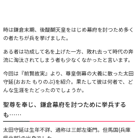
時は鎌倉末期、後醍醐天皇をはじめ幕府を討つため多く
の者たちが兵を挙げました。
ある者は功成して名を上げた一方、敗れ去って時代の奔
流に淘汰されてしまう者も少なくなかったと言います。
今回は『前賢故実』より、尊皇倒幕の大義に散った太田
守延(おおた もりのぶ)を紹介。果たして彼は何者で、ど
んな生涯をたどったのでしょうか。
聖尊を奉じ、鎌倉幕府を討つために挙兵する
も……
太田守延は生年不詳、通称は三郎左衛門。但馬国(兵庫
県北部)の出身でした。