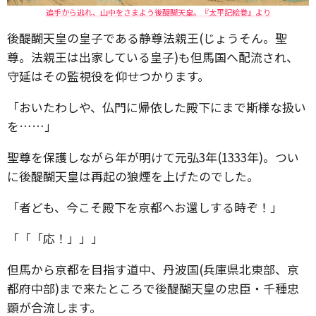
追手から逃れ、山中をさまよう後醍醐天皇。『太平記絵巻』より
後醍醐天皇の皇子である静尊法親王(じょうそん。聖
尊。法親王は出家している皇子)も但馬国へ配流され、
守延はその監視役を仰せつかります。
「おいたわしや、仏門に帰依した殿下にまで斯様な扱い
を……」
聖尊を保護しながら年が明けて元弘3年(1333年)。つい
に後醍醐天皇は再起の狼煙を上げたのでした。
「者ども、今こそ殿下を京都へお還しする時ぞ！」
「「「応！」」」
但馬から京都を目指す道中、丹波国(兵庫県北東部、京
都府中部)まで来たところで後醍醐天皇の忠臣・千種忠
顕が合流します。