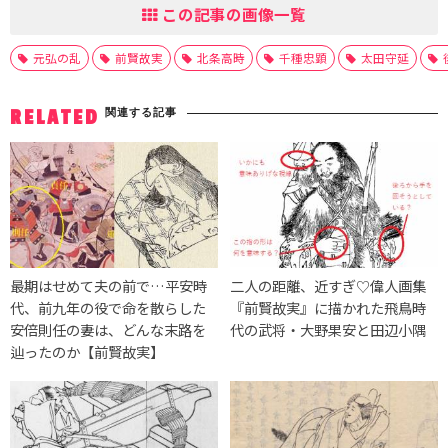
この記事の画像一覧
元弘の乱
前賢故実
北条高時
千種忠顕
太田守延
関連する記事
RELATED
最期はせめて夫の前で…平安時
二人の距離、近すぎ♡偉人画集
代、前九年の役で命を散らした
『前賢故実』に描かれた飛鳥時
安倍則任の妻は、どんな末路を
代の武将・大野果安と田辺小隅
辿ったのか【前賢故実】