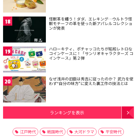
怪獣革を纏う！ダダ、エレキング…ウルトラ怪
18
獣モチーフの革を使った新アパレルコレクショ
ンが発表
ハローキティ、ポチャッコたちが昭和レトロな
19
コインケースに！「サンリオキャラクターズ コ
インケース」第２弾
なぜ浅井の旧臣は秀吉に従ったのか？ 武力を使
20
わず“自分の味方”に変えた裏工作の技法とは
ランキングを表示
江戸時代
戦国時代
大河ドラマ
平安時代