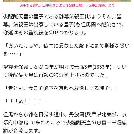
追手から逃れ、山中をさまよう後醍醐天皇。『太平記絵巻』より
後醍醐天皇の皇子である静尊法親王(じょうそん。聖
尊。法親王は出家している皇子)も但馬国へ配流され、
守延はその監視役を仰せつかります。
「おいたわしや、仏門に帰依した殿下にまで斯様な扱い
を……」
聖尊を保護しながら年が明けて元弘3年(1333年)。つい
に後醍醐天皇は再起の狼煙を上げたのでした。
「者ども、今こそ殿下を京都へお還しする時ぞ！」
「「「応！」」」
但馬から京都を目指す道中、丹波国(兵庫県北東部、京
都府中部)まで来たところで後醍醐天皇の忠臣・千種忠
顕が合流します。