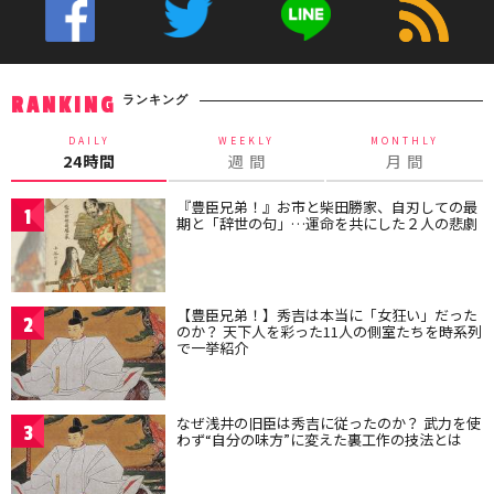
ランキング
RANKING
DAILY
WEEKLY
MONTHLY
24時間
週 間
月 間
『豊臣兄弟！』お市と柴田勝家、自刃しての最
1
期と「辞世の句」…運命を共にした２人の悲劇
【豊臣兄弟！】秀吉は本当に「女狂い」だった
2
のか？ 天下人を彩った11人の側室たちを時系列
で一挙紹介
なぜ浅井の旧臣は秀吉に従ったのか？ 武力を使
3
わず“自分の味方”に変えた裏工作の技法とは