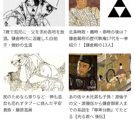
7歳で孤児に…父を求め各地を放
北条時政・義時・泰時の後は？
浪。鎌倉時代に活躍した白拍
鎌倉幕府の歴代執権17代を一挙
子・微妙の生涯
紹介！【鎌倉殿の13人】
民のためなら祟りなど…神も巫
あの佐々木兄弟も子孫！源倫子
女も恐れずタブーに挑んだ平安
の父・源雅信から鎌倉御家人ま
貴族・藤原高房
での系図を『尊卑分脈』でたど
る【光る君へ 後伝】