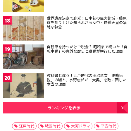
世界遺産決定で脚光！日本初の巨大都城・藤原
18
京を創り上げた知られざる女帝・持統天皇の凄
絶な執念
自転車を持つだけで税金？ 昭和まで続いた「自
19
転車税」の意外な歴史と脱税が横行した理由
教科書と違う！江戸時代の田沼意次「賄賂伝
20
説」の嘘と、水野忠邦が「大奥」を敵に回した
本当の理由
ランキングを表示
江戸時代
戦国時代
大河ドラマ
平安時代