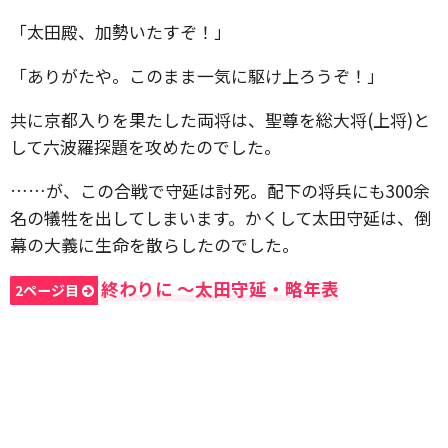
「太田殿、加勢いたすぞ！」
「ありがたや。このまま一気に駆け上ろうぞ！」
共に京都入りを果たした両将は、聖尊を総大将(上将)と
して六波羅探題を攻めたのでした。
……が、この合戦で守延は討死。配下の将兵にも300余
名の犠牲を出してしまいます。かくして太田守延は、倒
幕の大義に生命を散らしたのでした。
終わりに 〜太田守延・略年表
2ページ目