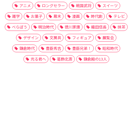
アニメ
ロングセラー
戦国武将
スイーツ
雑学
お菓子
幕末
漫画
時代劇
テレビ
べらぼう
明治時代
徳川家康
織田信長
抹茶
デザイン
文房具
フィギュア
展覧会
鎌倉時代
豊臣秀吉
豊臣兄弟！
昭和時代
光る君へ
葛飾北斎
鎌倉殿の13人