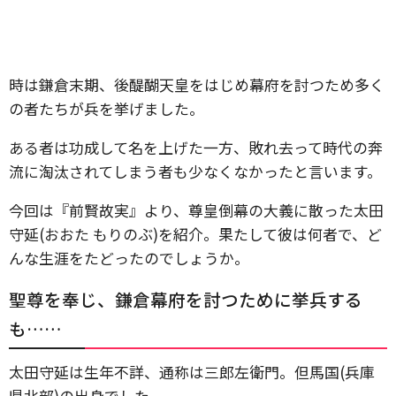
時は鎌倉末期、後醍醐天皇をはじめ幕府を討つため多く
の者たちが兵を挙げました。
ある者は功成して名を上げた一方、敗れ去って時代の奔
流に淘汰されてしまう者も少なくなかったと言います。
今回は『前賢故実』より、尊皇倒幕の大義に散った太田
守延(おおた もりのぶ)を紹介。果たして彼は何者で、ど
んな生涯をたどったのでしょうか。
聖尊を奉じ、鎌倉幕府を討つために挙兵する
も……
太田守延は生年不詳、通称は三郎左衛門。但馬国(兵庫
県北部)の出身でした。