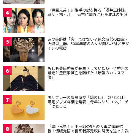
『豊臣兄弟！』後半の鍵を握る「浅井三姉妹」
4
茶々・初・江——秀吉に翻弄された波乱の生涯
あの装飾は「炎」ではない？縄文時代の国宝・
5
火焔型土器、5000年前の人々が刻んだ謎とデザ
インの秘密
もしも豊臣秀長が長生きしていたら…？秀吉の
6
暴走と豊臣家滅亡を防げた「最強のカリスマ
性」
鳩サブレーの豊島屋が『鳩の日』（8月10日）
7
限定グッズ詳細を発表！今年はシリコンポーチ
「はとっこ」
『豊臣兄弟！』小一郎の5万の大軍に徹底抗
8
戦！切腹覚悟で長宗我部元親に降伏を迫った武