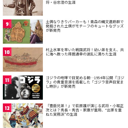
将・谷忠澄の生涯
土偶なりきりパーカーも！青森の縄文遺跡群で
9
発掘された土偶がモチーフのキュートなグッズ
が新発売
村上水軍を率いた戦国武将！幼い弟を支え、共
10
に海へ散った得居通幸の波乱に満ちた生涯
ゴジラの咆哮で目覚める朝…1954年公開『ゴジ
11
ラ』の貴重音源を搭載した「ゴジラ音声目覚ま
し時計」が新発売
『豊臣兄弟！』で萩原護が演じる武将・小堀正
12
次とは？秀長・秀吉・家康が重用、“出家を重
ねた実務派”の生涯