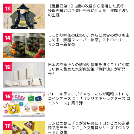
【豊臣兄弟！】2度の改易から復活した武将・
13
多賀秀種とは？豊臣秀長に仕えた半年間と波乱
の生涯
しっかり抹茶の味わい、さらに果実の香りも楽
14
しめる「無糖フレーバー抹茶」ストロベリー、
マンゴー新発売
日本の四季折々の植物や情景を描くことに相応
15
しい色を集めた水彩色鉛筆『色辞典』が新発
売！
ハローキティ、ポチャッコたちが昭和レトロな
16
コインケースに！「サンリオキャラクターズ コ
インケース」第２弾
コンビニおにぎりが文房具に！コンビニの定番
17
商品をモチーフにした文房具シリーズ『ジムマ
ート』誕生