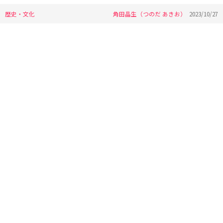
歴史・文化
角田晶生（つのだ あきお）
2023/10/27