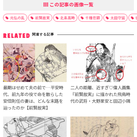
この記事の画像一覧
元弘の乱
前賢故実
北条高時
千種忠顕
太田守延
関連する記事
RELATED
最期はせめて夫の前で…平安時
二人の距離、近すぎ♡偉人画集
代、前九年の役で命を散らした
『前賢故実』に描かれた飛鳥時
安倍則任の妻は、どんな末路を
代の武将・大野果安と田辺小隅
辿ったのか【前賢故実】