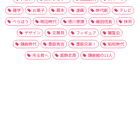
雑学
お菓子
幕末
漫画
時代劇
テレビ
べらぼう
明治時代
徳川家康
織田信長
抹茶
デザイン
文房具
フィギュア
展覧会
鎌倉時代
豊臣秀吉
豊臣兄弟！
昭和時代
光る君へ
葛飾北斎
鎌倉殿の13人