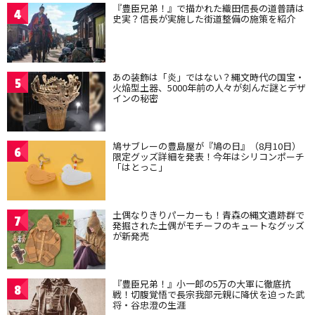
『豊臣兄弟！』で描かれた織田信長の道普請は
4
史実？信長が実施した街道整備の施策を紹介
あの装飾は「炎」ではない？縄文時代の国宝・
5
火焔型土器、5000年前の人々が刻んだ謎とデザ
インの秘密
鳩サブレーの豊島屋が『鳩の日』（8月10日）
6
限定グッズ詳細を発表！今年はシリコンポーチ
「はとっこ」
土偶なりきりパーカーも！青森の縄文遺跡群で
7
発掘された土偶がモチーフのキュートなグッズ
が新発売
『豊臣兄弟！』小一郎の5万の大軍に徹底抗
8
戦！切腹覚悟で長宗我部元親に降伏を迫った武
将・谷忠澄の生涯