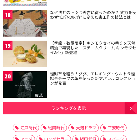
なぜ浅井の旧臣は秀吉に従ったのか？ 武力を使
18
わず“自分の味方”に変えた裏工作の技法とは
【季節・数量限定】キンモクセイの香りを天然
19
精油で再現した「スチームクリーム キンモクセ
イ&茶」新登場
怪獣革を纏う！ダダ、エレキング…ウルトラ怪
20
獣モチーフの革を使った新アパレルコレクショ
ンが発表
ランキングを表示
江戸時代
戦国時代
大河ドラマ
平安時代
アニメ
ロングセラー
戦国武将
スイーツ