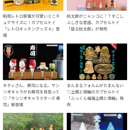
昭和レトロ家電が可愛いミニチ
桃太郎がニャンコに！？すこし
ュアサイズに！カプセルトイ
ふしぎな昔話、カプセルトイ
「レトロキッチングッズ４」登
「座る桃太郎」が発売
場
キティさん、寿司になる。サン
まんまるフォルムがたまんない
リオキャラがお寿司を背負って
♡土偶と埴輪のカプセルトイ
♡「サンリオキャラクターズ 寿
「ふっくら福福土偶と埴輪」発
司」新登場
売