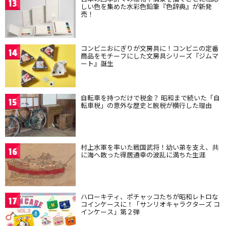
13
しい色を集めた水彩色鉛筆『色辞典』が新発
売！
コンビニおにぎりが文房具に！コンビニの定番
14
商品をモチーフにした文房具シリーズ『ジムマ
ート』誕生
自転車を持つだけで税金？ 昭和まで続いた「自
15
転車税」の意外な歴史と脱税が横行した理由
村上水軍を率いた戦国武将！幼い弟を支え、共
16
に海へ散った得居通幸の波乱に満ちた生涯
ハローキティ、ポチャッコたちが昭和レトロな
17
コインケースに！「サンリオキャラクターズ コ
インケース」第２弾