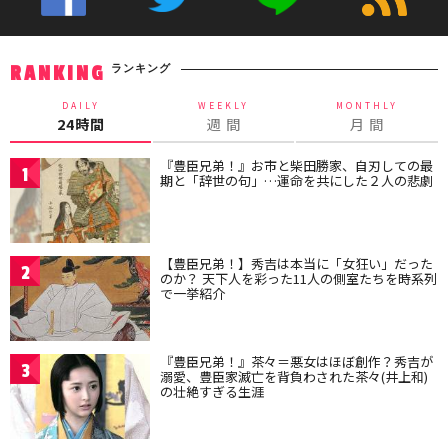
ランキング
RANKING
DAILY
WEEKLY
MONTHLY
24時間
週 間
月 間
『豊臣兄弟！』お市と柴田勝家、自刃しての最
1
期と「辞世の句」…運命を共にした２人の悲劇
【豊臣兄弟！】秀吉は本当に「女狂い」だった
2
のか？ 天下人を彩った11人の側室たちを時系列
で一挙紹介
『豊臣兄弟！』茶々＝悪女はほぼ創作？秀吉が
3
溺愛、豊臣家滅亡を背負わされた茶々(井上和)
の壮絶すぎる生涯