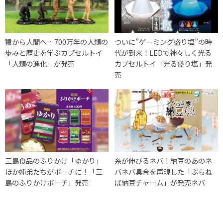
猿から人間へ…700万年の人類の
ついに”ゲーミング盛り塩”の時
歩みと歴史を学ぶカプセルトイ
代が到来！LEDで神々しく光る
「人類の進化」が発売
カプセルトイ「光る盛り塩」発
売
三島食品のふりかけ「ゆかり」
糸が伸びるネバ！納豆のあのネ
ほか姉弟たちがポーチに！「三
バネバ具合を再現した「ぶらね
島のふりかけポーチ」発売
ば納豆チャーム」が発売ネバ