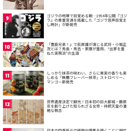
ゴジラの咆哮で目覚める朝…1954年公開『ゴジ
9
ラ』の貴重音源を搭載した「ゴジラ音声目覚ま
し時計」が新発売
『豊臣兄弟！』で萩原護が演じる武将・小堀正
10
次とは？秀長・秀吉・家康が重用、“出家を重
ねた実務派”の生涯
しっかり抹茶の味わい、さらに果実の香りも楽
11
しめる「無糖フレーバー抹茶」ストロベリー、
マンゴー新発売
世界遺産決定で脚光！日本初の巨大都城・藤原
12
京を創り上げた知られざる女帝・持統天皇の凄
絶な執念
日本の四季折々の植物や情景を描くことに相応