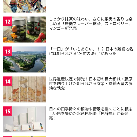
しっかり抹茶の味わい、さらに果実の香りも楽
12
しめる「無糖フレーバー抹茶」ストロベリー、
マンゴー新発売
「一口」が「いもあらい」！？ 日本の難読地名
13
には知られざる“名前の法則”があった
世界遺産決定で脚光！日本初の巨大都城・藤原
14
京を創り上げた知られざる女帝・持統天皇の凄
絶な執念
日本の四季折々の植物や情景を描くことに相応
15
しい色を集めた水彩色鉛筆『色辞典』が新発
売！