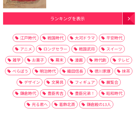
ランキングを表示
江戸時代
戦国時代
大河ドラマ
平安時代
アニメ
ロングセラー
戦国武将
スイーツ
雑学
お菓子
幕末
漫画
時代劇
テレビ
べらぼう
明治時代
織田信長
徳川家康
抹茶
デザイン
文房具
フィギュア
展覧会
鎌倉時代
豊臣秀吉
豊臣兄弟！
昭和時代
光る君へ
葛飾北斎
鎌倉殿の13人