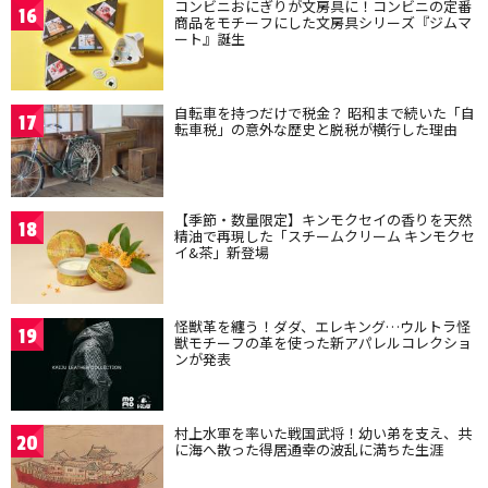
コンビニおにぎりが文房具に！コンビニの定番
16
商品をモチーフにした文房具シリーズ『ジムマ
ート』誕生
自転車を持つだけで税金？ 昭和まで続いた「自
17
転車税」の意外な歴史と脱税が横行した理由
【季節・数量限定】キンモクセイの香りを天然
18
精油で再現した「スチームクリーム キンモクセ
イ&茶」新登場
怪獣革を纏う！ダダ、エレキング…ウルトラ怪
19
獣モチーフの革を使った新アパレルコレクショ
ンが発表
村上水軍を率いた戦国武将！幼い弟を支え、共
20
に海へ散った得居通幸の波乱に満ちた生涯