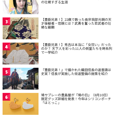
の壮絶すぎる生涯
【豊臣兄弟！】22歳で散った長宗我部元親の天
3
才後継者・信親とは？武勇を奮った若武者の壮
絶な最期
【豊臣兄弟！】秀吉は本当に「女狂い」だった
4
のか？ 天下人を彩った11人の側室たちを時系列
で一挙紹介
『豊臣兄弟！』で描かれた織田信長の道普請は
5
史実？信長が実施した街道整備の施策を紹介
鳩サブレーの豊島屋が『鳩の日』（8月10日）
6
限定グッズ詳細を発表！今年はシリコンポーチ
「はとっこ」