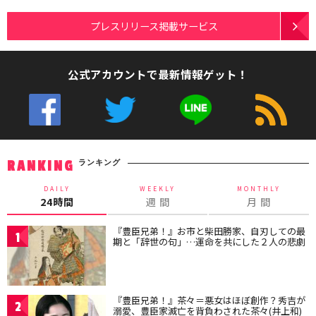
プレスリリース掲載サービス
公式アカウントで最新情報ゲット！
ランキング
RANKING
DAILY
WEEKLY
MONTHLY
24時間
週 間
月 間
『豊臣兄弟！』お市と柴田勝家、自刃しての最
1
期と「辞世の句」…運命を共にした２人の悲劇
『豊臣兄弟！』茶々＝悪女はほぼ創作？秀吉が
2
溺愛、豊臣家滅亡を背負わされた茶々(井上和)