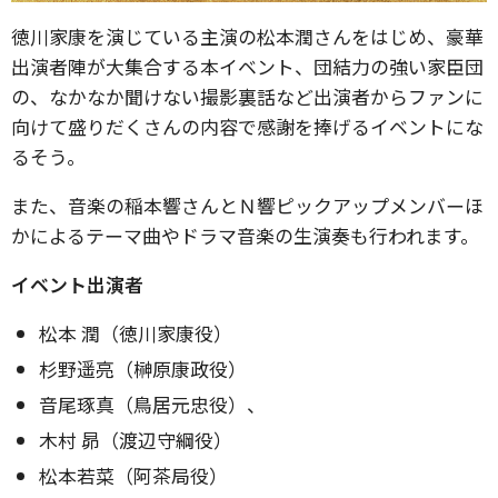
徳川家康を演じている主演の松本潤さんをはじめ、豪華
出演者陣が大集合する本イベント、団結力の強い家臣団
の、なかなか聞けない撮影裏話など出演者からファンに
向けて盛りだくさんの内容で感謝を捧げるイベントにな
るそう。
また、音楽の稲本響さんとＮ響ピックアップメンバーほ
かによるテーマ曲やドラマ音楽の生演奏も行われます。
イベント出演者
松本 潤（徳川家康役）
杉野遥亮（榊原康政役）
音尾琢真（鳥居元忠役）、
木村 昴（渡辺守綱役）
松本若菜（阿茶局役）