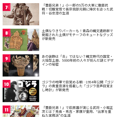
『豊臣兄弟！』小一郎の5万の大軍に徹底抗
7
戦！切腹覚悟で長宗我部元親に降伏を迫った武
将・谷忠澄の生涯
土偶なりきりパーカーも！青森の縄文遺跡群で
8
発掘された土偶がモチーフのキュートなグッズ
が新発売
あの装飾は「炎」ではない？縄文時代の国宝・
9
火焔型土器、5000年前の人々が刻んだ謎とデザ
インの秘密
ゴジラの咆哮で目覚める朝…1954年公開『ゴジ
10
ラ』の貴重音源を搭載した「ゴジラ音声目覚ま
し時計」が新発売
『豊臣兄弟！』で萩原護が演じる武将・小堀正
11
次とは？秀長・秀吉・家康が重用、“出家を重
ねた実務派”の生涯