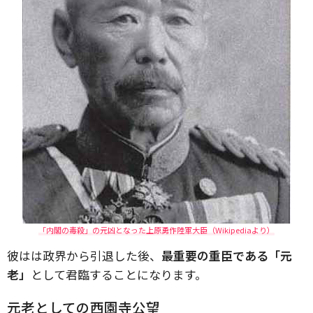
「内閣の毒殺」の元凶となった上原勇作陸軍大臣（Wikipediaより）
彼はは政界から引退した後、
最重要の重臣である「元
老」
として君臨することになります。
元老としての西園寺公望