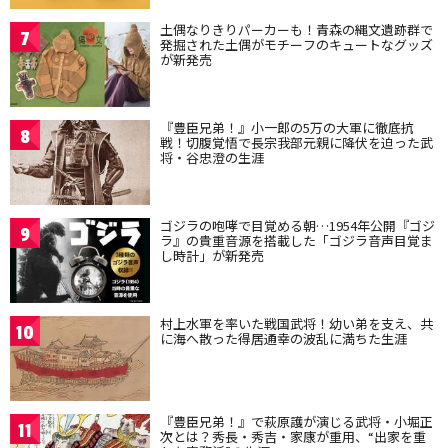
土偶なりきりパーカーも！青森の縄文遺跡群で
7
発掘された土偶がモチーフのキュートなグッズ
が新発売
『豊臣兄弟！』小一郎の5万の大軍に徹底抗
8
戦！切腹覚悟で長宗我部元親に降伏を迫った武
将・谷忠澄の生涯
ゴジラの咆哮で目覚める朝…1954年公開『ゴジ
9
ラ』の貴重音源を搭載した「ゴジラ音声目覚ま
し時計」が新発売
村上水軍を率いた戦国武将！幼い弟を支え、共
10
に海へ散った得居通幸の波乱に満ちた生涯
『豊臣兄弟！』で萩原護が演じる武将・小堀正
11
次とは？秀長・秀吉・家康が重用、“出家を重