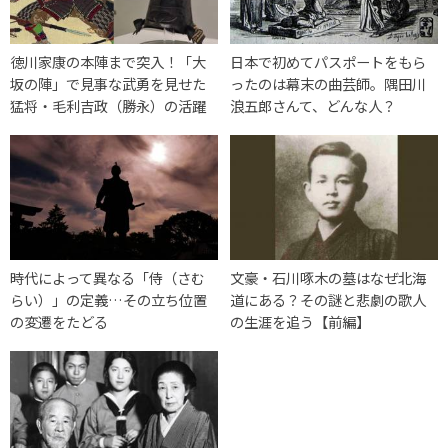
徳川家康の本陣まで突入！「大
日本で初めてパスポートをもら
坂の陣」で見事な武勇を見せた
ったのは幕末の曲芸師。隅田川
猛将・毛利吉政（勝永）の活躍
浪五郎さんて、どんな人？
時代によって異なる「侍（さむ
文豪・石川啄木の墓はなぜ北海
らい）」の定義…その立ち位置
道にある？その謎と悲劇の歌人
の変遷をたどる
の生涯を追う【前編】