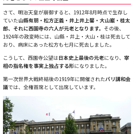
さて、明治天皇が崩御すると、1912年8月時点で生存し
ていた
山縣有朋・松方正義・井上井上馨・大山巌・桂太
郎、それに西園寺の六人が元老となります。
その後、
1924年の政変時には、山縣・井上・大山・桂は死去して
おり、病床にあった松方も七月に死去しました。
こうして、西園寺公望は
日本史上最後の元老
になり、
宰
相の指名権を事実上独占する形
になりました。
第一次世界大戦終結後の1919年に開催された
パリ講和会
議
では、全権首席として出席しています。