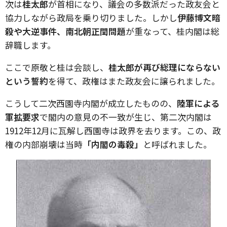
次は
桂太郎
が首相になり、議会の多数派だった政友会と
協力しながら政局を乗り切りました。しかし
伊藤博文暗
殺や大逆事件、南北朝正閏問題
が重なって、桂内閣は総
辞職します。
ここで原敬と桂は会談し、
桂太郎が再び総理にならない
という誓約
を得て、政権はまた政友会に譲られました。
こうして二次西園寺内閣が成立したものの、
陸軍による
軍拡要求
で閣内の意見の不一致が生じ、第二次内閣は
1912年12月に瓦解し西園寺は政界を去ります。この、政
権の内部崩壊は当時
「内閣の毒殺」
と呼ばれました。