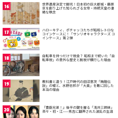
世界遺産決定で脚光！日本初の巨大都城・藤原
16
京を創り上げた知られざる女帝・持統天皇の凄
絶な執念
ハローキティ、ポチャッコたちが昭和レトロな
17
コインケースに！「サンリオキャラクターズ コ
インケース」第２弾
自転車を持つだけで税金？ 昭和まで続いた「自
18
転車税」の意外な歴史と脱税が横行した理由
教科書と違う！江戸時代の田沼意次「賄賂伝
19
説」の嘘と、水野忠邦が「大奥」を敵に回した
本当の理由
『豊臣兄弟！』後半の鍵を握る「浅井三姉妹」
20
茶々・初・江——秀吉に翻弄された波乱の生涯