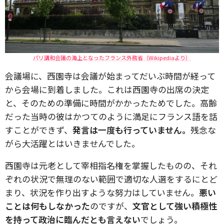
パリ講和会議の海上となったフランス外務省（Wikipediaより）
会議場に、西園寺は会議が始まってだいぶ時間が経って
から会場に到着しました。これは西園寺の出席の決定
と、そのための準備に時間がかかったためでした。高齢
だった当時の彼はかつてのように満足にフランス語を話
すことができず、
発言は一度も行っていません。
残念な
がら大活躍とはいきませんでした。
西園寺は元老として宰相指名権を掌握したものの、それ
ぞれの状況で無理のない範囲で適切な人選をするにとど
まり、状況を作り出すような努力はしていません。
悪い
ことは何もしなかった
のですが、
文官として強い積極性
を持って政治に臨んだとも言えない
でしょう。