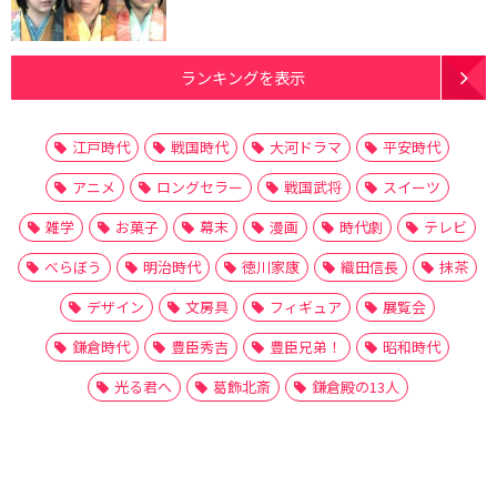
ランキングを表示
江戸時代
戦国時代
大河ドラマ
平安時代
アニメ
ロングセラー
戦国武将
スイーツ
雑学
お菓子
幕末
漫画
時代劇
テレビ
べらぼう
明治時代
徳川家康
織田信長
抹茶
デザイン
文房具
フィギュア
展覧会
鎌倉時代
豊臣秀吉
豊臣兄弟！
昭和時代
光る君へ
葛飾北斎
鎌倉殿の13人