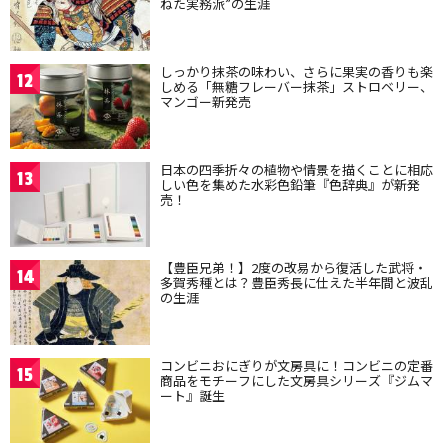
ねた実務派”の生涯
しっかり抹茶の味わい、さらに果実の香りも楽
12
しめる「無糖フレーバー抹茶」ストロベリー、
マンゴー新発売
日本の四季折々の植物や情景を描くことに相応
13
しい色を集めた水彩色鉛筆『色辞典』が新発
売！
【豊臣兄弟！】2度の改易から復活した武将・
14
多賀秀種とは？豊臣秀長に仕えた半年間と波乱
の生涯
コンビニおにぎりが文房具に！コンビニの定番
15
商品をモチーフにした文房具シリーズ『ジムマ
ート』誕生