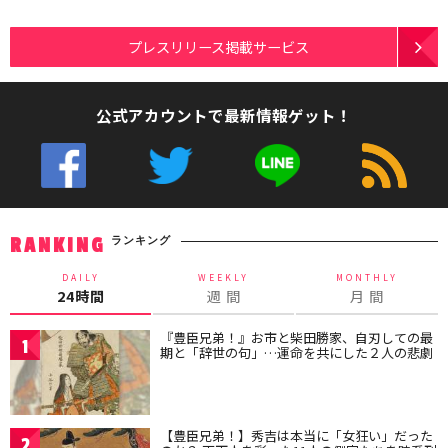
プレスリリース掲載サービス
公式アカウントで最新情報ゲット！
ランキング
RANKING
DAILY
WEEKLY
MONTHLY
24時間
週 間
月 間
『豊臣兄弟！』お市と柴田勝家、自刃しての最
1
期と「辞世の句」…運命を共にした２人の悲劇
【豊臣兄弟！】秀吉は本当に「女狂い」だった
2