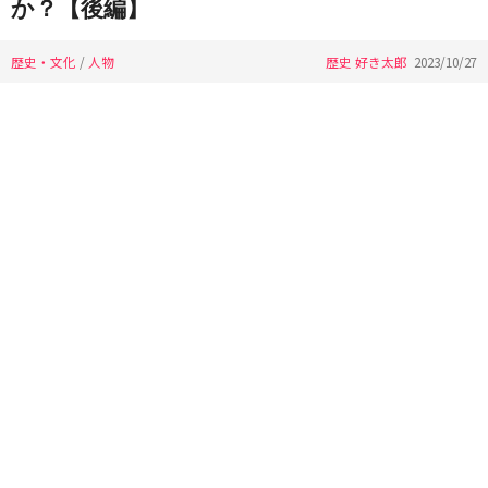
か？【後編】
歴史・文化
/
人物
歴史 好き太郎
2023/10/27