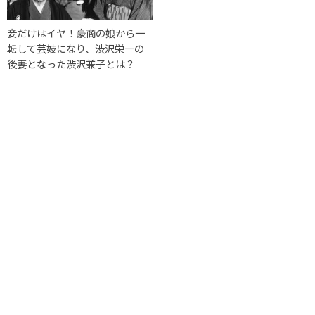
妾だけはイヤ！豪商の娘から一
転して芸妓になり、渋沢栄一の
後妻となった渋沢兼子とは？