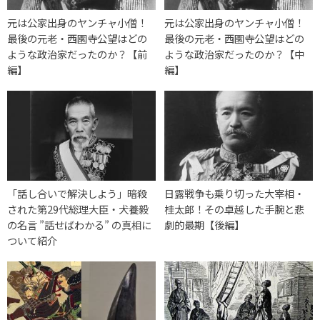
元は公家出身のヤンチャ小僧！
元は公家出身のヤンチャ小僧！
最後の元老・西園寺公望はどの
最後の元老・西園寺公望はどの
ような政治家だったのか？【前
ような政治家だったのか？【中
編】
編】
「話し合いで解決しよう」暗殺
日露戦争も乗り切った大宰相・
された第29代総理大臣・犬養毅
桂太郎！その卓越した手腕と悲
の名言 ”話せばわかる” の真相に
劇的最期【後編】
ついて紹介