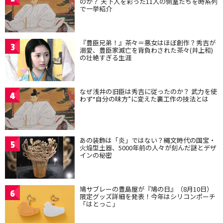
のか？ 天下人を彩った11人の側室たちを時系列
で一挙紹介
『豊臣兄弟！』茶々＝悪女はほぼ創作？秀吉が
3
溺愛、豊臣家滅亡を背負わされた茶々(井上和)
の壮絶すぎる生涯
なぜ浅井の旧臣は秀吉に従ったのか？ 武力を使
4
わず“自分の味方”に変えた裏工作の技法とは
あの装飾は「炎」ではない？縄文時代の国宝・
5
火焔型土器、5000年前の人々が刻んだ謎とデザ
インの秘密
鳩サブレーの豊島屋が『鳩の日』（8月10日）
6
限定グッズ詳細を発表！今年はシリコンポーチ
「はとっこ」