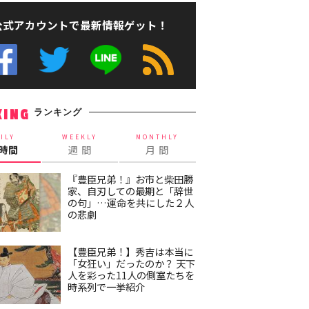
公式アカウントで最新情報ゲット！
ランキング
KING
ILY
WEEKLY
MONTHLY
4時間
週 間
月 間
『豊臣兄弟！』お市と柴田勝
家、自刃しての最期と「辞世
の句」…運命を共にした２人
の悲劇
【豊臣兄弟！】秀吉は本当に
「女狂い」だったのか？ 天下
人を彩った11人の側室たちを
時系列で一挙紹介