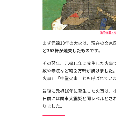
法隆寺蔵・徳
まず元禄10年の大火は、現在の文京
ど363軒が焼失したもの
です。
その翌年、元禄11年に発生した火事
敷や寺院など
約２万軒が焼けました。
火事」「中堂火事」とも呼ばれてい
最後に元禄16年に発生した火事は、
日前には
関東大震災と同レベルとさ
りました。