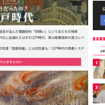
生活苦が生んだ複数契約「安囲い」という女たちの現実
代化に出遅れたはずの江戸時代、実は産業技術の高さにペ
RAN
DA
の性愛「陰間茶屋」には女性客も！江戸時代の買春システ
2
バックナンバー
1
2