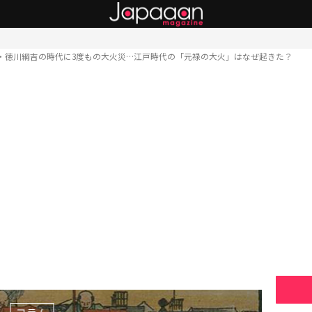
・徳川綱吉の時代に3度もの大火災…江戸時代の「元禄の大火」はなぜ起きた？