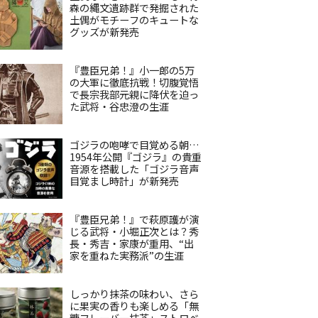
森の縄文遺跡群で発掘された
土偶がモチーフのキュートな
グッズが新発売
『豊臣兄弟！』小一郎の5万
の大軍に徹底抗戦！切腹覚悟
で長宗我部元親に降伏を迫っ
た武将・谷忠澄の生涯
ゴジラの咆哮で目覚める朝…
1954年公開『ゴジラ』の貴重
音源を搭載した「ゴジラ音声
目覚まし時計」が新発売
『豊臣兄弟！』で萩原護が演
じる武将・小堀正次とは？秀
長・秀吉・家康が重用、“出
家を重ねた実務派”の生涯
しっかり抹茶の味わい、さら
に果実の香りも楽しめる「無
糖フレーバー抹茶」ストロベ