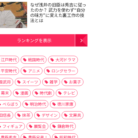
なぜ浅井の旧臣は秀吉に従っ
たのか？ 武力を使わず“自分
の味方”に変えた裏工作の技
法とは
ランキングを表示
江戸時代
戦国時代
大河ドラマ
平安時代
アニメ
ロングセラー
国武将
スイーツ
雑学
お菓子
幕末
漫画
時代劇
テレビ
べらぼう
明治時代
徳川家康
田信長
抹茶
デザイン
文房具
フィギュア
展覧会
鎌倉時代
豊臣秀吉
豊臣兄弟！
昭和時代