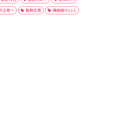
光る君へ
葛飾北斎
鎌倉殿の13人