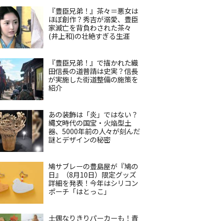
『豊臣兄弟！』茶々＝悪女は
ほぼ創作？秀吉が溺愛、豊臣
家滅亡を背負わされた茶々
(井上和)の壮絶すぎる生涯
『豊臣兄弟！』で描かれた織
田信長の道普請は史実？信長
が実施した街道整備の施策を
紹介
あの装飾は「炎」ではない？
縄文時代の国宝・火焔型土
器、5000年前の人々が刻んだ
謎とデザインの秘密
鳩サブレーの豊島屋が『鳩の
日』（8月10日）限定グッズ
詳細を発表！今年はシリコン
ポーチ「はとっこ」
土偶なりきりパーカーも！青