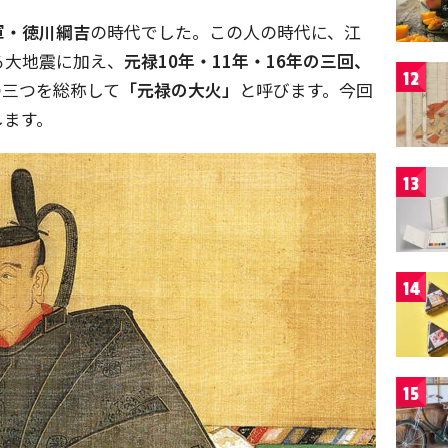
軍・徳川綱吉
の時代でした。この人の時代に、江
る大地震に加え、
元禄10年・11年・16年の三回、
12
の三つを総称して
「元禄の大火」
と呼びます。今回
します。
13
14
15