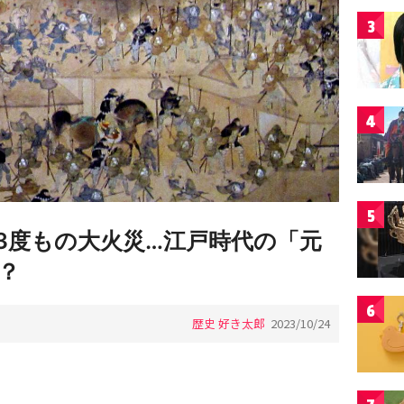
3
4
5
3度もの大火災…江戸時代の「元
？
6
歴史 好き太郎
2023/10/24