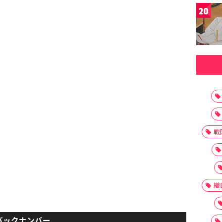
20
戦
織
バックナンバー