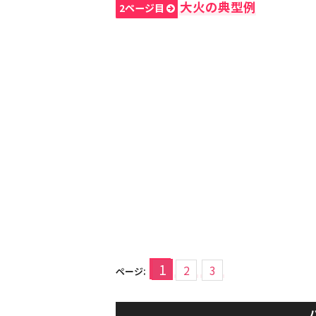
大火の典型例
2ページ目
1
2
3
ページ: