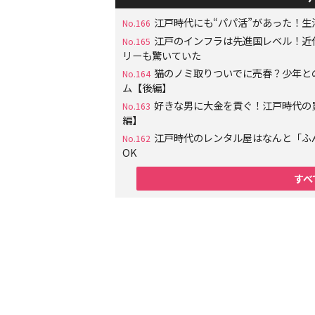
江戸時代にも“パパ活”があった！
No.166
江戸のインフラは先進国レベル！近
No.165
リーも驚いていた
猫のノミ取りついでに売春？少年と
No.164
ム【後編】
好きな男に大金を貢ぐ！江戸時代の
No.163
編】
江戸時代のレンタル屋はなんと「ふ
No.162
OK
すべ