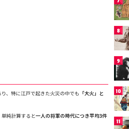
7
8
9
10
あり、特に江戸で起きた火災の中でも
「大火」と
。
、単純計算すると
一人の将軍の時代につき平均3件
11
。