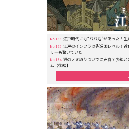
江戸時代にも“パパ活”があった！
No.166
江戸のインフラは先進国レベル！近
No.165
リーも驚いていた
猫のノミ取りついでに売春？少年と
No.164
ム【後編】