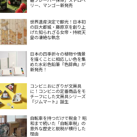
リー、マンゴー新発売
世界遺産決定で脚光！日本初
の巨大都城・藤原京を創り上
げた知られざる女帝・持統天
皇の凄絶な執念
日本の四季折々の植物や情景
を描くことに相応しい色を集
めた水彩色鉛筆『色辞典』が
新発売！
コンビニおにぎりが文房具
に！コンビニの定番商品をモ
チーフにした文房具シリーズ
『ジムマート』誕生
自転車を持つだけで税金？ 昭
和まで続いた「自転車税」の
意外な歴史と脱税が横行した
理由