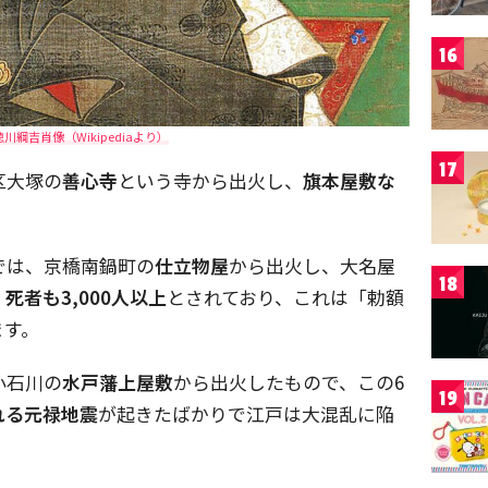
16
川綱吉肖像（Wikipediaより）
17
区大塚の
善心寺
という寺から出火し、
旗本屋敷な
では、京橋南鍋町の
仕立物屋
から出火し、大名屋
18
死者も3,000人以上
とされており、これは「勅額
ます。
小石川の
水戸藩上屋敷
から出火したもので、この6
19
れる元禄地震
が起きたばかりで江戸は大混乱に陥