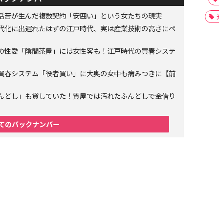
生活苦が生んだ複数契約「安囲い」という女たちの現実
代化に出遅れたはずの江戸時代、実は産業技術の高さにペ
の性愛「陰間茶屋」には女性客も！江戸時代の買春システ
買春システム「役者買い」に大奥の女中も病みつきに【前
んどし」も貸していた！質屋では汚れたふんどしで金借り
てのバックナンバー