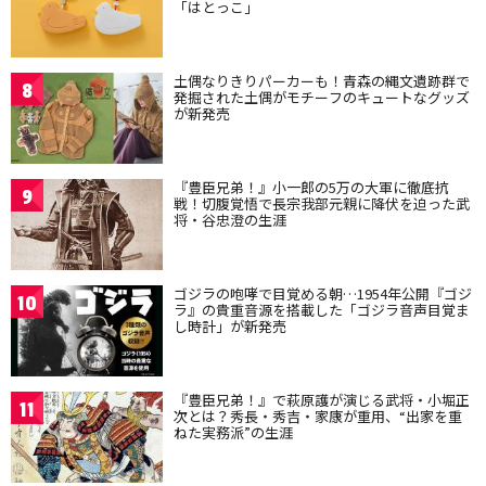
「はとっこ」
土偶なりきりパーカーも！青森の縄文遺跡群で
8
発掘された土偶がモチーフのキュートなグッズ
が新発売
『豊臣兄弟！』小一郎の5万の大軍に徹底抗
9
戦！切腹覚悟で長宗我部元親に降伏を迫った武
将・谷忠澄の生涯
ゴジラの咆哮で目覚める朝…1954年公開『ゴジ
10
ラ』の貴重音源を搭載した「ゴジラ音声目覚ま
し時計」が新発売
『豊臣兄弟！』で萩原護が演じる武将・小堀正
11
次とは？秀長・秀吉・家康が重用、“出家を重
ねた実務派”の生涯