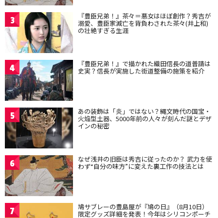
『豊臣兄弟！』茶々＝悪女はほぼ創作？秀吉が
3
溺愛、豊臣家滅亡を背負わされた茶々(井上和)
の壮絶すぎる生涯
『豊臣兄弟！』で描かれた織田信長の道普請は
4
史実？信長が実施した街道整備の施策を紹介
あの装飾は「炎」ではない？縄文時代の国宝・
5
火焔型土器、5000年前の人々が刻んだ謎とデザ
インの秘密
なぜ浅井の旧臣は秀吉に従ったのか？ 武力を使
6
わず“自分の味方”に変えた裏工作の技法とは
鳩サブレーの豊島屋が『鳩の日』（8月10日）
7
限定グッズ詳細を発表！今年はシリコンポーチ