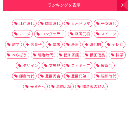
ランキングを表示
江戸時代
戦国時代
大河ドラマ
平安時代
アニメ
ロングセラー
戦国武将
スイーツ
雑学
お菓子
幕末
漫画
時代劇
テレビ
べらぼう
明治時代
徳川家康
織田信長
抹茶
デザイン
文房具
フィギュア
展覧会
鎌倉時代
豊臣秀吉
豊臣兄弟！
昭和時代
光る君へ
葛飾北斎
鎌倉殿の13人