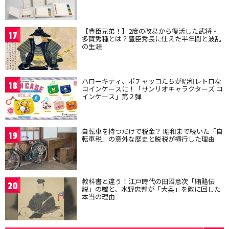
【豊臣兄弟！】2度の改易から復活した武将・
17
多賀秀種とは？豊臣秀長に仕えた半年間と波乱
の生涯
ハローキティ、ポチャッコたちが昭和レトロな
18
コインケースに！「サンリオキャラクターズ コ
インケース」第２弾
自転車を持つだけで税金？ 昭和まで続いた「自
19
転車税」の意外な歴史と脱税が横行した理由
教科書と違う！江戸時代の田沼意次「賄賂伝
20
説」の嘘と、水野忠邦が「大奥」を敵に回した
本当の理由