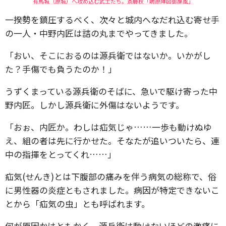
有馬城（原城）へ攻め込む武士たち。斎藤秋「嶋原陣図御屏風」
一揆勢を鎮圧するべく、次々と城内へなだれ込む寄せ手
の一人・中野内匠は詰の丸までやってきました。
「おい、そこにおるのは源兵衛ではないか。いかがし
た？手傷でも負うたのか！」
うずくまっている源兵衛のそばに、急いで駆け寄った中
野内匠。しかし源兵衛に外傷はないようです。
「おぉ、内匠か。わしは疝気じゃ……一歩も動けぬゆ
え、組の者は先に行かせた。そなたが追いついたら、連
中の指揮をとってくれ……」
疝気(せんき)とは下腹部の痛みを伴う病気の総称で、俗
に男性器の炎症ともされました。病因が特定できないこ
とから「疝気の虫」とも呼ばれます。
何が原因かはともかく、源兵衛は動けないほどの激痛に