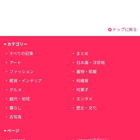
トップに戻る
カテゴリー
すべての記事
まとめ
アート
日本画・浮世絵
ファッション
着物・和服
雑貨・インテリア
和雑貨
グルメ
和菓子
観光・地域
エンタメ
暮らし
歴史・文化
古写真
ページ
Japaaan
Japaaanマガジン