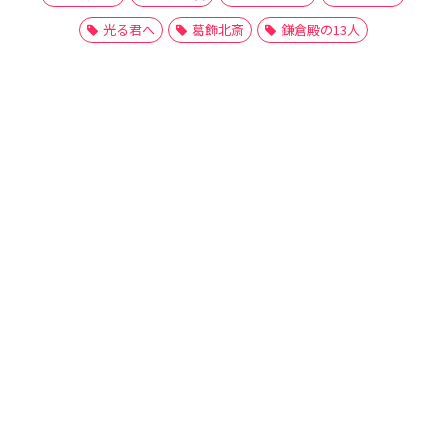
光る君へ
葛飾北斎
鎌倉殿の13人