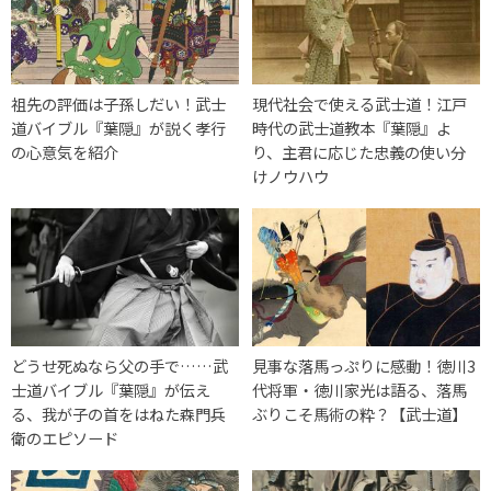
祖先の評価は子孫しだい！武士
現代社会で使える武士道！江戸
道バイブル『葉隠』が説く孝行
時代の武士道教本『葉隠』よ
の心意気を紹介
り、主君に応じた忠義の使い分
けノウハウ
どうせ死ぬなら父の手で……武
見事な落馬っぷりに感動！徳川3
士道バイブル『葉隠』が伝え
代将軍・徳川家光は語る、落馬
る、我が子の首をはねた森門兵
ぶりこそ馬術の粋？【武士道】
衛のエピソード