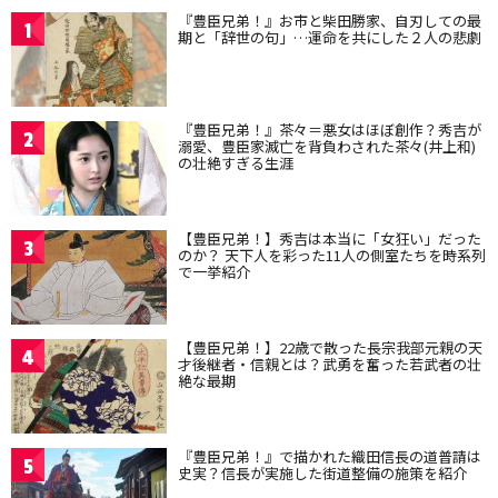
『豊臣兄弟！』お市と柴田勝家、自刃しての最
1
期と「辞世の句」…運命を共にした２人の悲劇
『豊臣兄弟！』茶々＝悪女はほぼ創作？秀吉が
2
溺愛、豊臣家滅亡を背負わされた茶々(井上和)
の壮絶すぎる生涯
【豊臣兄弟！】秀吉は本当に「女狂い」だった
3
のか？ 天下人を彩った11人の側室たちを時系列
で一挙紹介
【豊臣兄弟！】22歳で散った長宗我部元親の天
4
才後継者・信親とは？武勇を奮った若武者の壮
絶な最期
『豊臣兄弟！』で描かれた織田信長の道普請は
5
史実？信長が実施した街道整備の施策を紹介