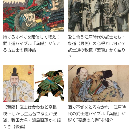
持てるすべてを駆使して戦え！
愛し合う江戸時代の武士たち…
武士道バイブル『葉隠』が伝え
衆道（男色）の心得とは何か？
る古武士の精神論
武士道の教範『葉隠』かく語り
き
【葉隠】武士は食わねど高楊
酒で不覚をとるなかれ…江戸時
枝…しかし生活苦で家臣が強
代の武士道バイブル『葉隠』が
盗、戦国大名・鍋島直茂かく語
説く”宴席の心得”を紹介
りき【後編】