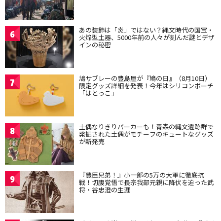
あの装飾は「炎」ではない？縄文時代の国宝・
6
火焔型土器、5000年前の人々が刻んだ謎とデザ
インの秘密
鳩サブレーの豊島屋が『鳩の日』（8月10日）
7
限定グッズ詳細を発表！今年はシリコンポーチ
「はとっこ」
土偶なりきりパーカーも！青森の縄文遺跡群で
8
発掘された土偶がモチーフのキュートなグッズ
が新発売
『豊臣兄弟！』小一郎の5万の大軍に徹底抗
9
戦！切腹覚悟で長宗我部元親に降伏を迫った武
将・谷忠澄の生涯