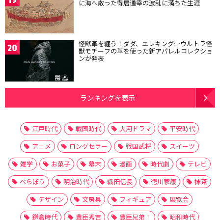
19
に海へ散った得居通幸の波乱に満ちた生涯
怪獣革を纏う！ダダ、エレキング…ウルトラ怪
20
獣モチーフの革を使った新アパレルコレクショ
ンが発表
ランキングを表示
江戸時代
戦国時代
大河ドラマ
平安時代
アニメ
ロングセラー
戦国武将
スイーツ
雑学
お菓子
幕末
漫画
時代劇
テレビ
べらぼう
明治時代
織田信長
徳川家康
抹茶
デザイン
文房具
フィギュア
展覧会
鎌倉時代
豊臣秀吉
豊臣兄弟！
昭和時代