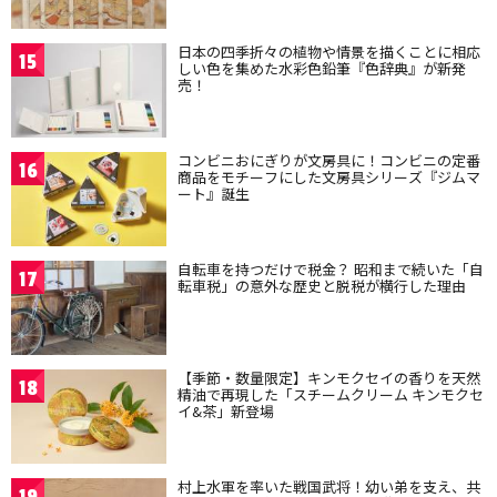
日本の四季折々の植物や情景を描くことに相応
15
しい色を集めた水彩色鉛筆『色辞典』が新発
売！
コンビニおにぎりが文房具に！コンビニの定番
16
商品をモチーフにした文房具シリーズ『ジムマ
ート』誕生
自転車を持つだけで税金？ 昭和まで続いた「自
17
転車税」の意外な歴史と脱税が横行した理由
【季節・数量限定】キンモクセイの香りを天然
18
精油で再現した「スチームクリーム キンモクセ
イ&茶」新登場
村上水軍を率いた戦国武将！幼い弟を支え、共