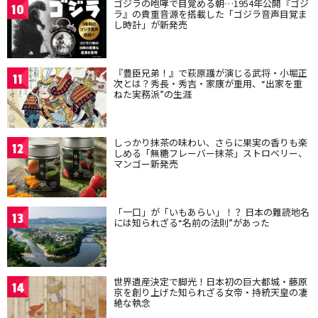
ゴジラの咆哮で目覚める朝…1954年公開『ゴジ
10
ラ』の貴重音源を搭載した「ゴジラ音声目覚ま
し時計」が新発売
『豊臣兄弟！』で萩原護が演じる武将・小堀正
11
次とは？秀長・秀吉・家康が重用、“出家を重
ねた実務派”の生涯
しっかり抹茶の味わい、さらに果実の香りも楽
12
しめる「無糖フレーバー抹茶」ストロベリー、
マンゴー新発売
「一口」が「いもあらい」！？ 日本の難読地名
13
には知られざる“名前の法則”があった
世界遺産決定で脚光！日本初の巨大都城・藤原
14
京を創り上げた知られざる女帝・持統天皇の凄
絶な執念