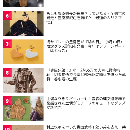
もしも豊臣秀長が長生きしていたら…？秀吉の
6
暴走と豊臣家滅亡を防げた「最強のカリスマ
性」
鳩サブレーの豊島屋が『鳩の日』（8月10日）
7
限定グッズ詳細を発表！今年はシリコンポーチ
「はとっこ」
『豊臣兄弟！』小一郎の5万の大軍に徹底抗
8
戦！切腹覚悟で長宗我部元親に降伏を迫った武
将・谷忠澄の生涯
土偶なりきりパーカーも！青森の縄文遺跡群で
9
発掘された土偶がモチーフのキュートなグッズ
が新発売
村上水軍を率いた戦国武将！幼い弟を支え、共
10