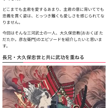
どこまでも主君を愛するあまり、主君の意に背いてでも
忠義を貫く姿は、とっつき難くも愛しさを感じられてな
りません。
今回はそんな三河武士の一人、大久保忠教(おおくぼ た
だたか。彦左衛門)のエピソードを紹介したいと思いま
す。
長兄・大久保忠世と共に武功を重ねる