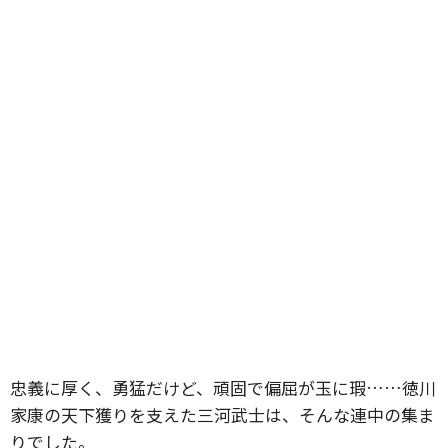
忠義に厚く、勇猛だけど、頑固で偏屈が玉に瑕……徳川
家康の天下獲りを支えた三河武士は、そんな連中の集ま
りでした。