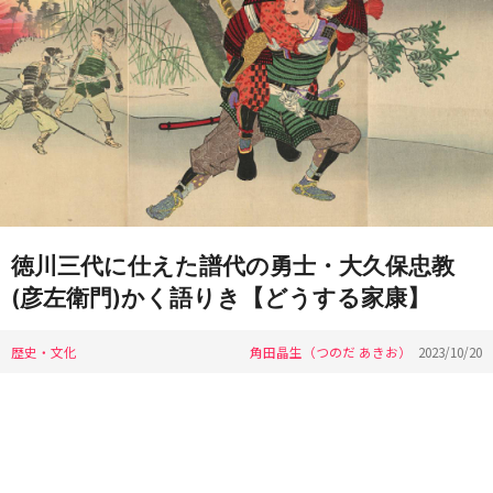
徳川三代に仕えた譜代の勇士・大久保忠教
(彦左衛門)かく語りき【どうする家康】
歴史・文化
角田晶生（つのだ あきお）
2023/10/20