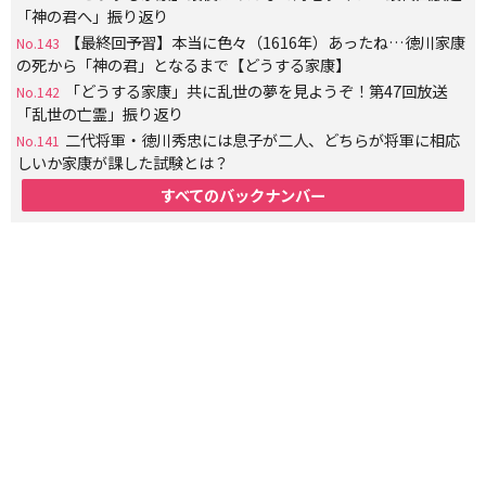
「神の君へ」振り返り
【最終回予習】本当に色々（1616年）あったね…徳川家康
No.143
の死から「神の君」となるまで【どうする家康】
「どうする家康」共に乱世の夢を見ようぞ！第47回放送
No.142
「乱世の亡霊」振り返り
二代将軍・徳川秀忠には息子が二人、どちらが将軍に相応
No.141
しいか家康が課した試験とは？
すべてのバックナンバー