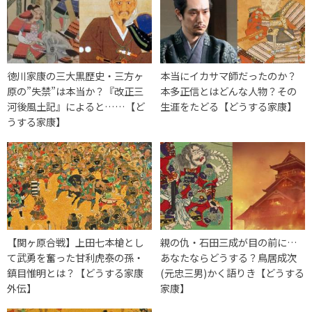
徳川家康の三大黒歴史・三方ヶ
本当にイカサマ師だったのか？
原の”失禁”は本当か？『改正三
本多正信とはどんな人物？その
河後風土記』によると……【ど
生涯をたどる【どうする家康】
うする家康】
【関ヶ原合戦】上田七本槍とし
親の仇・石田三成が目の前に…
て武勇を奮った甘利虎泰の孫・
あなたならどうする？鳥居成次
鎮目惟明とは？【どうする家康
(元忠三男)かく語りき【どうする
外伝】
家康】