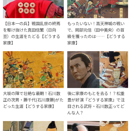
【日本一の兵】戦国乱世の終焉
もったいない！高天神城の戦い
を駆け抜けた真田信繁（日向
で、岡部元信（田中美央）の首
亘）の生涯をたどる【どうする
級を獲ったのは……【どうする
家康】
家康】
大坂の陣で壮絶な最期！石川数
後に家康のもとを去る！？松重
正の次男・勝千代(石川康勝)がた
豊が好演『どうする家康』で注
どった生涯【どうする家康】
目される武将・石川数正ってど
んな人？