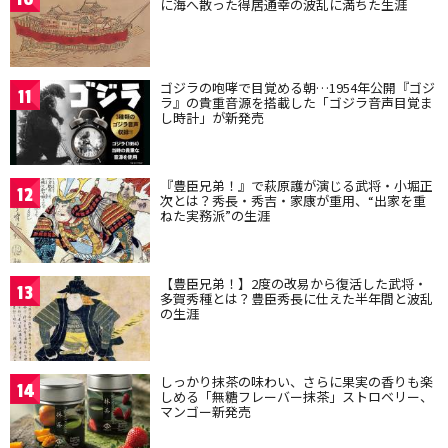
に海へ散った得居通幸の波乱に満ちた生涯
ゴジラの咆哮で目覚める朝…1954年公開『ゴジ
11
ラ』の貴重音源を搭載した「ゴジラ音声目覚ま
し時計」が新発売
『豊臣兄弟！』で萩原護が演じる武将・小堀正
12
次とは？秀長・秀吉・家康が重用、“出家を重
ねた実務派”の生涯
【豊臣兄弟！】2度の改易から復活した武将・
13
多賀秀種とは？豊臣秀長に仕えた半年間と波乱
の生涯
しっかり抹茶の味わい、さらに果実の香りも楽
14
しめる「無糖フレーバー抹茶」ストロベリー、
マンゴー新発売