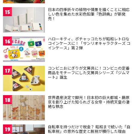
日本の四季折々の植物や情景を描くことに相応
15
しい色を集めた水彩色鉛筆『色辞典』が新発
売！
ハローキティ、ポチャッコたちが昭和レトロな
16
コインケースに！「サンリオキャラクターズ コ
インケース」第２弾
コンビニおにぎりが文房具に！コンビニの定番
17
商品をモチーフにした文房具シリーズ『ジムマ
ート』誕生
世界遺産決定で脚光！日本初の巨大都城・藤原
18
京を創り上げた知られざる女帝・持統天皇の凄
絶な執念
自転車を持つだけで税金？ 昭和まで続いた「自
19
転車税」の意外な歴史と脱税が横行した理由