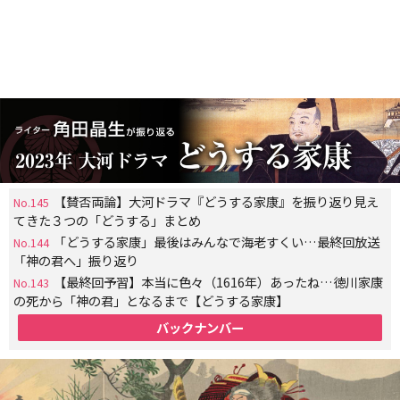
【賛否両論】大河ドラマ『どうする家康』を振り返り見え
No.145
てきた３つの「どうする」まとめ
「どうする家康」最後はみんなで海老すくい…最終回放送
No.144
「神の君へ」振り返り
【最終回予習】本当に色々（1616年）あったね…徳川家康
No.143
の死から「神の君」となるまで【どうする家康】
バックナンバー