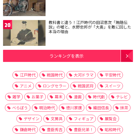
教科書と違う！江戸時代の田沼意次「賄賂伝
20
説」の嘘と、水野忠邦が「大奥」を敵に回した
本当の理由
ランキングを表示
江戸時代
戦国時代
大河ドラマ
平安時代
アニメ
ロングセラー
戦国武将
スイーツ
雑学
お菓子
幕末
漫画
時代劇
テレビ
べらぼう
明治時代
徳川家康
織田信長
抹茶
デザイン
文房具
フィギュア
展覧会
鎌倉時代
豊臣秀吉
豊臣兄弟！
昭和時代