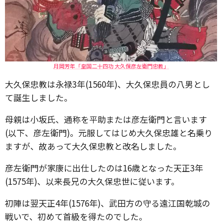
月岡芳年「皇国二十四功 大久保彦左衛門忠教」
大久保忠教は永禄3年(1560年)、大久保忠員の八男とし
て誕生しました。
母親は小坂氏、通称を平助または彦左衛門と言います
(以下、彦左衛門)。元服してはじめ大久保忠雄と名乗り
ますが、故あって大久保忠教と改名しました。
彦左衛門が家康に出仕したのは16歳となった天正3年
(1575年)、以来長兄の大久保忠世に従います。
初陣は翌天正4年(1576年)、武田方の守る遠江国乾城の
戦いで、初めて首級を得たのでした。