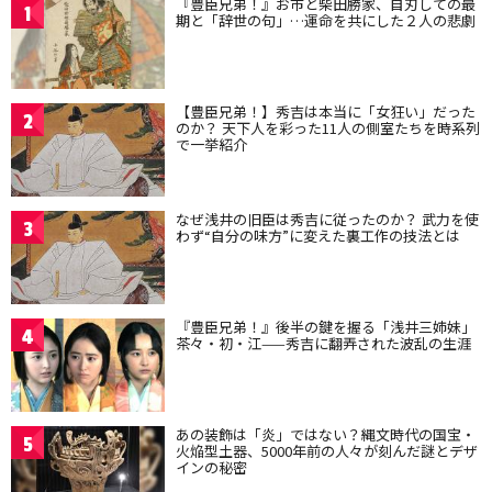
『豊臣兄弟！』お市と柴田勝家、自刃しての最
1
期と「辞世の句」…運命を共にした２人の悲劇
【豊臣兄弟！】秀吉は本当に「女狂い」だった
2
のか？ 天下人を彩った11人の側室たちを時系列
で一挙紹介
なぜ浅井の旧臣は秀吉に従ったのか？ 武力を使
3
わず“自分の味方”に変えた裏工作の技法とは
『豊臣兄弟！』後半の鍵を握る「浅井三姉妹」
4
茶々・初・江——秀吉に翻弄された波乱の生涯
あの装飾は「炎」ではない？縄文時代の国宝・
5
火焔型土器、5000年前の人々が刻んだ謎とデザ
インの秘密