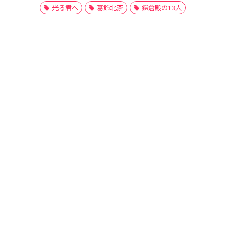
光る君へ
葛飾北斎
鎌倉殿の13人