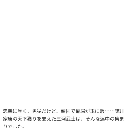
忠義に厚く、勇猛だけど、頑固で偏屈が玉に瑕……徳川
家康の天下獲りを支えた三河武士は、そんな連中の集ま
りでした。