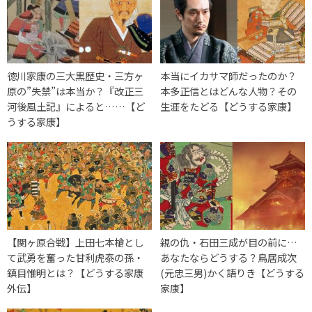
徳川家康の三大黒歴史・三方ヶ
本当にイカサマ師だったのか？
原の”失禁”は本当か？『改正三
本多正信とはどんな人物？その
河後風土記』によると……【ど
生涯をたどる【どうする家康】
うする家康】
【関ヶ原合戦】上田七本槍とし
親の仇・石田三成が目の前に…
て武勇を奮った甘利虎泰の孫・
あなたならどうする？鳥居成次
鎮目惟明とは？【どうする家康
(元忠三男)かく語りき【どうする
外伝】
家康】