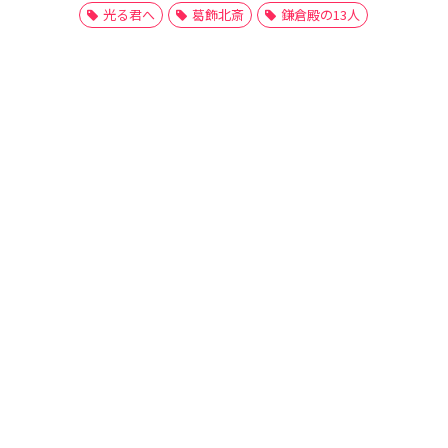
光る君へ
葛飾北斎
鎌倉殿の13人