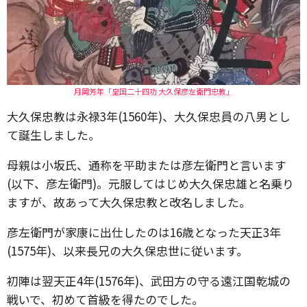
月岡芳年「皇国二十四功 大久保彦左衛門忠教」
大久保忠教は永禄3年(1560年)、大久保忠員の八男とし
て誕生しました。
母親は小坂氏、通称を平助または彦左衛門と言います
(以下、彦左衛門)。元服してはじめ大久保忠雄と名乗り
ますが、故あって大久保忠教と改名しました。
彦左衛門が家康に出仕したのは16歳となった天正3年
(1575年)、以来長兄の大久保忠世に従います。
初陣は翌天正4年(1576年)、武田方の守る遠江国乾城の
戦いで、初めて首級を得たのでした。