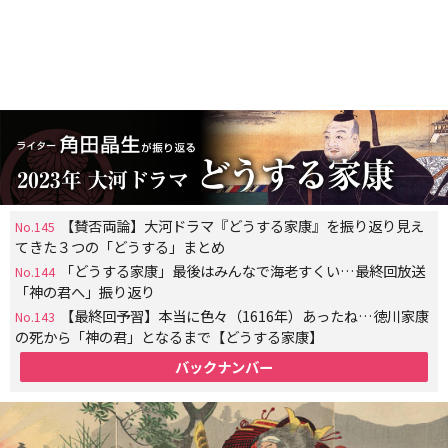
【賛否両論】大河ドラマ『どうする家康』を振り返り見え
No.145
てきた３つの「どうする」まとめ
「どうする家康」最後はみんなで海老すくい…最終回放送
No.144
「神の君へ」振り返り
【最終回予習】本当に色々（1616年）あったね…徳川家康
No.143
の死から「神の君」となるまで【どうする家康】
バックナンバー