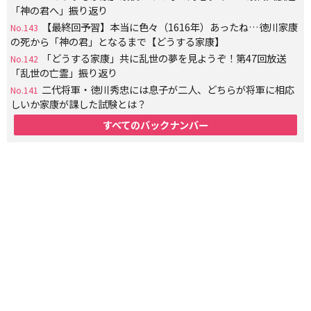
「神の君へ」振り返り
【最終回予習】本当に色々（1616年）あったね…徳川家康
No.143
の死から「神の君」となるまで【どうする家康】
「どうする家康」共に乱世の夢を見ようぞ！第47回放送
No.142
「乱世の亡霊」振り返り
二代将軍・徳川秀忠には息子が二人、どちらが将軍に相応
No.141
しいか家康が課した試験とは？
すべてのバックナンバー