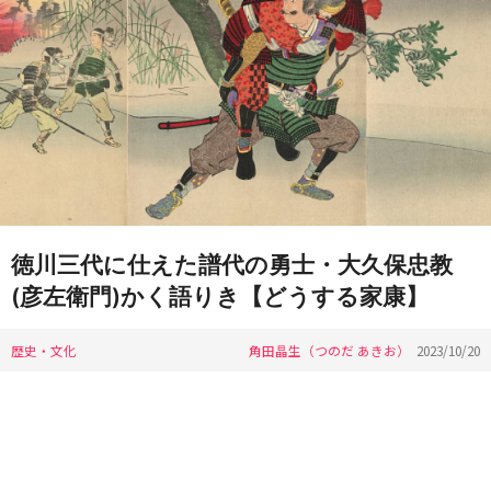
徳川三代に仕えた譜代の勇士・大久保忠教
(彦左衛門)かく語りき【どうする家康】
歴史・文化
角田晶生（つのだ あきお）
2023/10/20