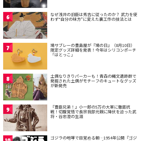
なぜ浅井の旧臣は秀吉に従ったのか？ 武力を使
6
わず“自分の味方”に変えた裏工作の技法とは
鳩サブレーの豊島屋が『鳩の日』（8月10日）
7
限定グッズ詳細を発表！今年はシリコンポーチ
「はとっこ」
土偶なりきりパーカーも！青森の縄文遺跡群で
8
発掘された土偶がモチーフのキュートなグッズ
が新発売
『豊臣兄弟！』小一郎の5万の大軍に徹底抗
9
戦！切腹覚悟で長宗我部元親に降伏を迫った武
将・谷忠澄の生涯
ゴジラの咆哮で目覚める朝…1954年公開『ゴジ
10