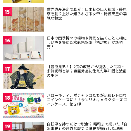
世界遺産決定で脚光！日本初の巨大都城・藤原
15
京を創り上げた知られざる女帝・持統天皇の凄
絶な執念
日本の四季折々の植物や情景を描くことに相応
16
しい色を集めた水彩色鉛筆『色辞典』が新発
売！
【豊臣兄弟！】2度の改易から復活した武将・
17
多賀秀種とは？豊臣秀長に仕えた半年間と波乱
の生涯
ハローキティ、ポチャッコたちが昭和レトロな
18
コインケースに！「サンリオキャラクターズ コ
インケース」第２弾
自転車を持つだけで税金？ 昭和まで続いた「自
19
転車税」の意外な歴史と脱税が横行した理由