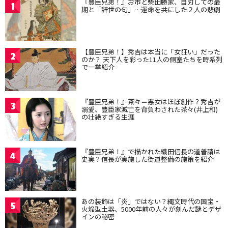
『豊臣兄弟！』お市と柴田勝家、自刃しての最
1
期と「辞世の句」…運命を共にした２人の悲劇
【豊臣兄弟！】秀吉は本当に「女狂い」だった
2
のか？ 天下人を彩った11人の側室たちを時系列
で一挙紹介
『豊臣兄弟！』茶々＝悪女はほぼ創作？秀吉が
3
溺愛、豊臣家滅亡を背負わされた茶々(井上和)
の壮絶すぎる生涯
『豊臣兄弟！』で描かれた織田信長の道普請は
4
史実？信長が実施した街道整備の施策を紹介
あの装飾は「炎」ではない？縄文時代の国宝・
5
火焔型土器、5000年前の人々が刻んだ謎とデザ
インの秘密