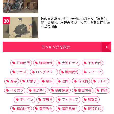
教科書と違う！江戸時代の田沼意次「賄賂伝
20
説」の嘘と、水野忠邦が「大奥」を敵に回した
本当の理由
ランキングを表示
江戸時代
戦国時代
大河ドラマ
平安時代
アニメ
ロングセラー
戦国武将
スイーツ
雑学
お菓子
幕末
漫画
時代劇
テレビ
べらぼう
明治時代
徳川家康
織田信長
抹茶
デザイン
文房具
フィギュア
展覧会
鎌倉時代
豊臣秀吉
豊臣兄弟！
昭和時代