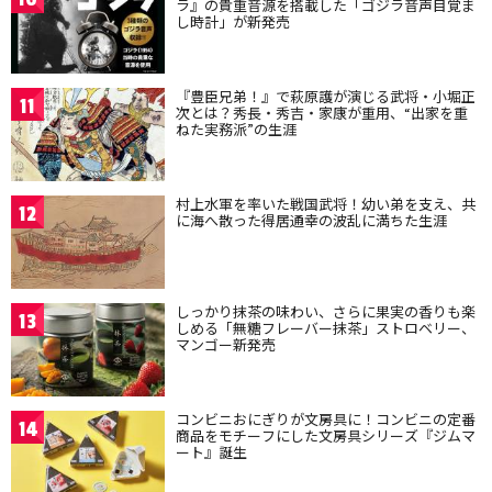
ラ』の貴重音源を搭載した「ゴジラ音声目覚ま
し時計」が新発売
『豊臣兄弟！』で萩原護が演じる武将・小堀正
11
次とは？秀長・秀吉・家康が重用、“出家を重
ねた実務派”の生涯
村上水軍を率いた戦国武将！幼い弟を支え、共
12
に海へ散った得居通幸の波乱に満ちた生涯
しっかり抹茶の味わい、さらに果実の香りも楽
13
しめる「無糖フレーバー抹茶」ストロベリー、
マンゴー新発売
コンビニおにぎりが文房具に！コンビニの定番
14
商品をモチーフにした文房具シリーズ『ジムマ
ート』誕生