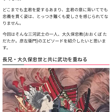
どこまでも主君を愛するあまり、主君の意に背いてでも
忠義を貫く姿は、とっつき難くも愛しさを感じられてな
りません。
今回はそんな三河武士の一人、大久保忠教(おおくぼ た
だたか。彦左衛門)のエピソードを紹介したいと思いま
す。
長兄・大久保忠世と共に武功を重ねる