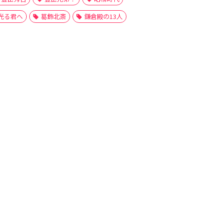
光る君へ
葛飾北斎
鎌倉殿の13人