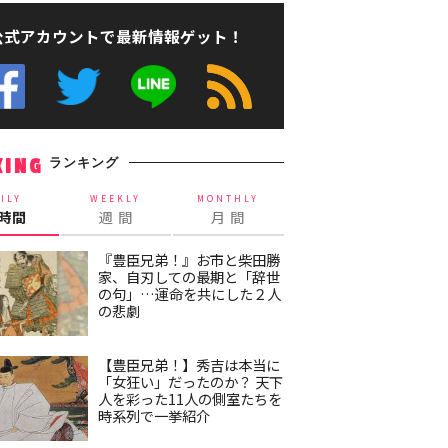
公式アカウントで最新情報ゲット！
ランキング
KING
ILY
WEEKLY
MONTHLY
4時間
週 間
月 間
『豊臣兄弟！』お市と柴田勝
家、自刃しての最期と「辞世
の句」…運命を共にした２人
の悲劇
【豊臣兄弟！】秀吉は本当に
「女狂い」だったのか？ 天下
人を彩った11人の側室たちを
時系列で一挙紹介