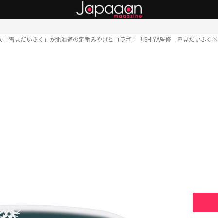
ス「雪見だいふく」が北海道の定番みやげとコラボ！「ISHIYA監修 雪見だいふく