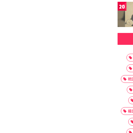
20
戦
織