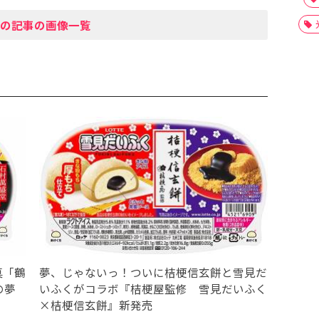
の記事の画像一覧
菓「鶴
夢、じゃないっ！ついに桔梗信玄餅と雪見だ
の夢
いふくがコラボ『桔梗屋監修 雪見だいふく
×桔梗信玄餅』新発売