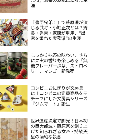
涯
『豊臣兄弟！』で萩原護が演
じる武将・小堀正次とは？秀
長・秀吉・家康が重用、“出
家を重ねた実務派”の生涯
しっかり抹茶の味わい、さら
に果実の香りも楽しめる「無
糖フレーバー抹茶」ストロベ
リー、マンゴー新発売
コンビニおにぎりが文房具
に！コンビニの定番商品をモ
チーフにした文房具シリーズ
『ジムマート』誕生
世界遺産決定で脚光！日本初
の巨大都城・藤原京を創り上
げた知られざる女帝・持統天
皇の凄絶な執念