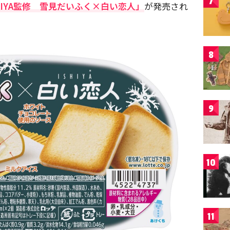
7
HIYA監修 雪見だいふく×白い恋人」
が発売され
8
9
10
11