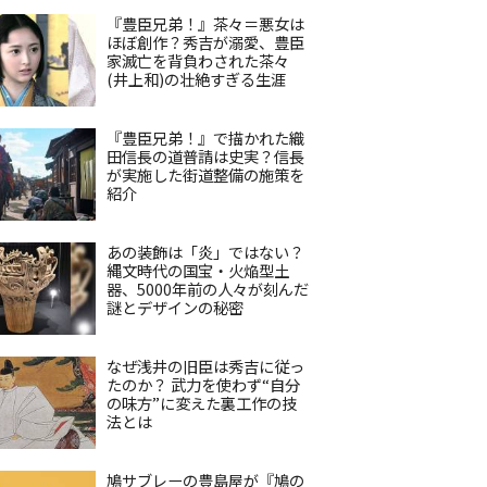
『豊臣兄弟！』茶々＝悪女は
ほぼ創作？秀吉が溺愛、豊臣
家滅亡を背負わされた茶々
(井上和)の壮絶すぎる生涯
『豊臣兄弟！』で描かれた織
田信長の道普請は史実？信長
が実施した街道整備の施策を
紹介
あの装飾は「炎」ではない？
縄文時代の国宝・火焔型土
器、5000年前の人々が刻んだ
謎とデザインの秘密
なぜ浅井の旧臣は秀吉に従っ
たのか？ 武力を使わず“自分
の味方”に変えた裏工作の技
法とは
鳩サブレーの豊島屋が『鳩の