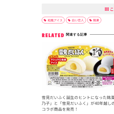
こ
和風アイス
白い恋人
銘菓
関連する記事
RELATED
雪見だいふく誕生のヒントになった銘
乃子」と「雪見だいふく」が40年越し
コラボ商品を発売！