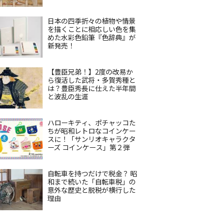
日本の四季折々の植物や情景
を描くことに相応しい色を集
めた水彩色鉛筆『色辞典』が
新発売！
【豊臣兄弟！】2度の改易か
ら復活した武将・多賀秀種と
は？豊臣秀長に仕えた半年間
と波乱の生涯
ハローキティ、ポチャッコた
ちが昭和レトロなコインケー
スに！「サンリオキャラクタ
ーズ コインケース」第２弾
自転車を持つだけで税金？ 昭
和まで続いた「自転車税」の
意外な歴史と脱税が横行した
理由