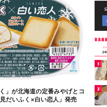
RAN
DA
2
1
2
く」が北海道の定番みやげとコ
 雪見だいふく×白い恋人」発売