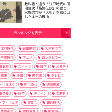
教科書と違う！江戸時代の田
沼意次「賄賂伝説」の嘘と、
水野忠邦が「大奥」を敵に回
した本当の理由
ランキングを表示
江戸時代
戦国時代
大河ドラマ
平安時代
アニメ
ロングセラー
国武将
スイーツ
雑学
お菓子
幕末
漫画
時代劇
テレビ
べらぼう
明治時代
徳川家康
田信長
抹茶
デザイン
文房具
フィギュア
展覧会
鎌倉時代
豊臣秀吉
豊臣兄弟！
昭和時代