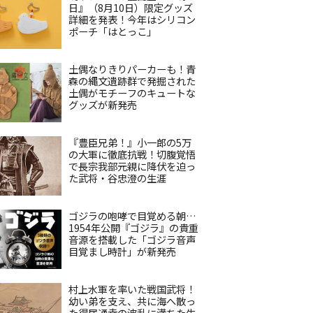
日』（8月10日）限定グッズ
詳細を発表！今年はシリコン
ポーチ「はとっこ」
土偶なりきりパーカーも！青
森の縄文遺跡群で発掘された
土偶がモチーフのキュートな
グッズが新発売
『豊臣兄弟！』小一郎の5万
の大軍に徹底抗戦！切腹覚悟
で長宗我部元親に降伏を迫っ
た武将・谷忠澄の生涯
ゴジラの咆哮で目覚める朝…
1954年公開『ゴジラ』の貴重
音源を搭載した「ゴジラ音声
目覚まし時計」が新発売
村上水軍を率いた戦国武将！
幼い弟を支え、共に海へ散っ
た得居通幸の波乱に満ちた生