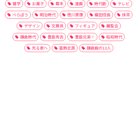
雑学
お菓子
幕末
漫画
時代劇
テレビ
べらぼう
明治時代
徳川家康
織田信長
抹茶
デザイン
文房具
フィギュア
展覧会
鎌倉時代
豊臣秀吉
豊臣兄弟！
昭和時代
光る君へ
葛飾北斎
鎌倉殿の13人