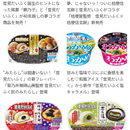
雪見だいふく誕生のヒントにな
夢、じゃないっ！ついに桔梗信
った銘菓「鶴乃子」と「雪見だ
玄餅と雪見だいふくがコラボ
いふく」が40年越しの夢コラボ
『桔梗屋監修 雪見だいふく×
商品を発売！
桔梗信玄餅』新発売
”みたらし”は間違いない！「雪
甘みと塩味でぷにぷに食感を楽
見だいふく」の新フレーバー
しむ♡和風アイス「雪見だいふ
「菊乃井無碍山房監修 雪見だい
く」から新作「雪見だいふく塩
ふく匠のみたらし」登場
キャラメル」登場