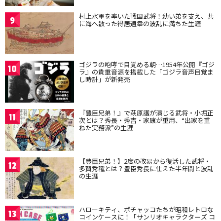
村上水軍を率いた戦国武将！幼い弟を支え、共
9
に海へ散った得居通幸の波乱に満ちた生涯
ゴジラの咆哮で目覚める朝…1954年公開『ゴジ
10
ラ』の貴重音源を搭載した「ゴジラ音声目覚ま
し時計」が新発売
『豊臣兄弟！』で萩原護が演じる武将・小堀正
11
次とは？秀長・秀吉・家康が重用、“出家を重
ねた実務派”の生涯
【豊臣兄弟！】2度の改易から復活した武将・
12
多賀秀種とは？豊臣秀長に仕えた半年間と波乱
の生涯
ハローキティ、ポチャッコたちが昭和レトロな
13
コインケースに！「サンリオキャラクターズ コ