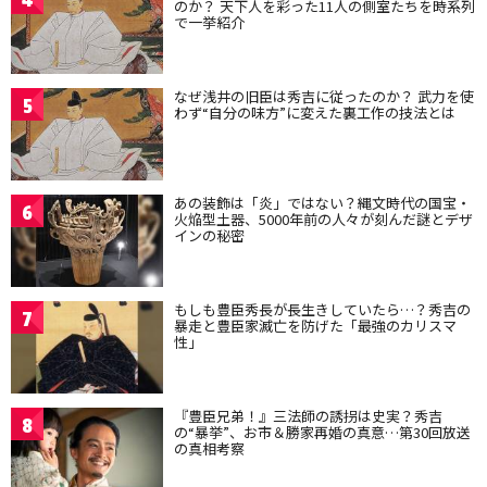
のか？ 天下人を彩った11人の側室たちを時系列
で一挙紹介
なぜ浅井の旧臣は秀吉に従ったのか？ 武力を使
5
わず“自分の味方”に変えた裏工作の技法とは
あの装飾は「炎」ではない？縄文時代の国宝・
6
火焔型土器、5000年前の人々が刻んだ謎とデザ
インの秘密
もしも豊臣秀長が長生きしていたら…？秀吉の
7
暴走と豊臣家滅亡を防げた「最強のカリスマ
性」
『豊臣兄弟！』三法師の誘拐は史実？秀吉
8
の“暴挙”、お市＆勝家再婚の真意…第30回放送
の真相考察