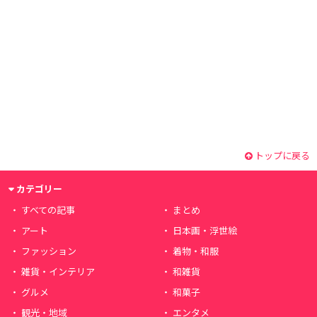
トップに戻る
カテゴリー
すべての記事
まとめ
アート
日本画・浮世絵
ファッション
着物・和服
雑貨・インテリア
和雑貨
グルメ
和菓子
観光・地域
エンタメ