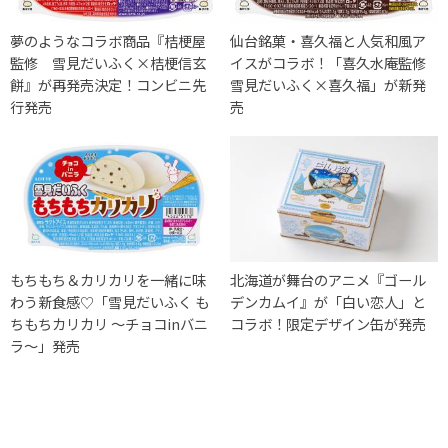
夢のようなコラボ商品『桔梗屋
仙台銘菓・喜久福と人気和風ア
監修 雪見だいふく×桔梗信玄
イスがコラボ！「喜久水庵監修
餅』が再発売決定！コンビニ先
雪見だいふく×喜久福」が新発
行発売
売
もちもち＆カリカリを一緒に味
北海道が舞台のアニメ『ゴール
わう新食感♡「雪見だいふく も
デンカムイ』が「白い恋人」と
ちもちカリカリ ～チョコinバニ
コラボ！限定デザイン缶が発売
ラ～」発売