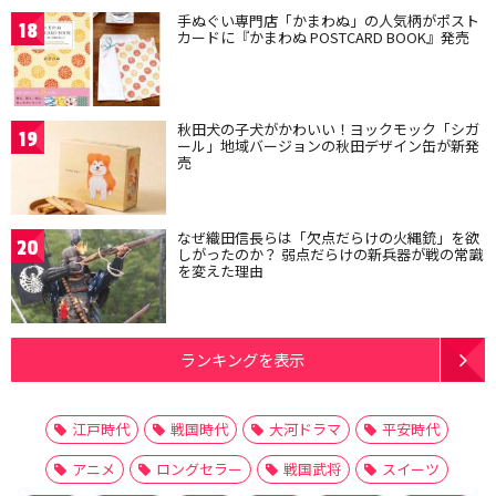
手ぬぐい専門店「かまわぬ」の人気柄がポスト
18
カードに『かまわぬ POSTCARD BOOK』発売
秋田犬の子犬がかわいい！ヨックモック「シガ
19
ール」地域バージョンの秋田デザイン缶が新発
売
なぜ織田信長らは「欠点だらけの火縄銃」を欲
20
しがったのか？ 弱点だらけの新兵器が戦の常識
を変えた理由
ランキングを表示
江戸時代
戦国時代
大河ドラマ
平安時代
アニメ
ロングセラー
戦国武将
スイーツ