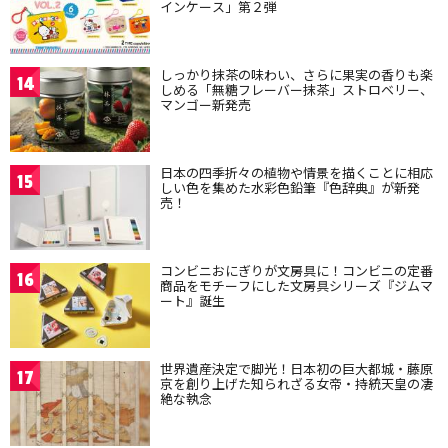
インケース」第２弾
しっかり抹茶の味わい、さらに果実の香りも楽
14
しめる「無糖フレーバー抹茶」ストロベリー、
マンゴー新発売
日本の四季折々の植物や情景を描くことに相応
15
しい色を集めた水彩色鉛筆『色辞典』が新発
売！
コンビニおにぎりが文房具に！コンビニの定番
16
商品をモチーフにした文房具シリーズ『ジムマ
ート』誕生
世界遺産決定で脚光！日本初の巨大都城・藤原
17
京を創り上げた知られざる女帝・持統天皇の凄
絶な執念