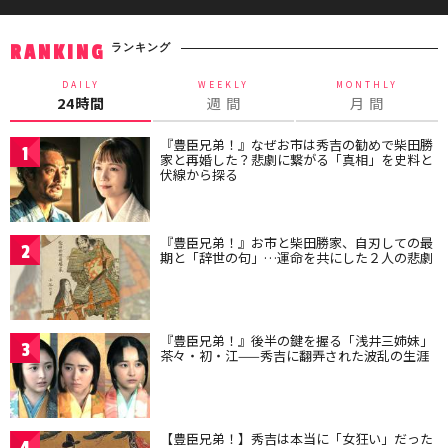
ランキング
RANKING
DAILY
WEEKLY
MONTHLY
24時間
週 間
月 間
『豊臣兄弟！』なぜお市は秀吉の勧めで柴田勝
1
家と再婚した？悲劇に繋がる「真相」を史料と
伏線から探る
『豊臣兄弟！』お市と柴田勝家、自刃しての最
2
期と「辞世の句」…運命を共にした２人の悲劇
『豊臣兄弟！』後半の鍵を握る「浅井三姉妹」
3
茶々・初・江——秀吉に翻弄された波乱の生涯
【豊臣兄弟！】秀吉は本当に「女狂い」だった
4