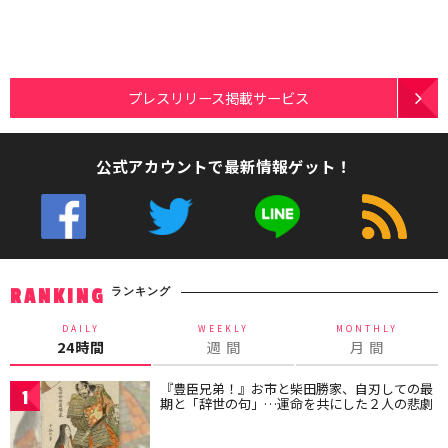
プレスリリース掲載サービス
公式アカウントで最新情報ゲット！
ランキング
RANKING
DAILY
WEEKLY
MONTHLY
24時間
週 間
月 間
『豊臣兄弟！』お市と柴田勝家、自刃しての最
1
期と「辞世の句」…運命を共にした２人の悲劇