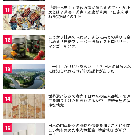
『豊臣兄弟！』で萩原護が演じる武将・小堀正
11
次とは？秀長・秀吉・家康が重用、“出家を重
ねた実務派”の生涯
しっかり抹茶の味わい、さらに果実の香りも楽
12
しめる「無糖フレーバー抹茶」ストロベリー、
マンゴー新発売
「一口」が「いもあらい」！？ 日本の難読地名
13
には知られざる“名前の法則”があった
世界遺産決定で脚光！日本初の巨大都城・藤原
14
京を創り上げた知られざる女帝・持統天皇の凄
絶な執念
日本の四季折々の植物や情景を描くことに相応
15
しい色を集めた水彩色鉛筆『色辞典』が新発
売！