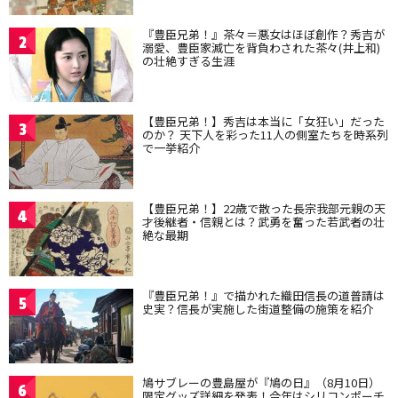
『豊臣兄弟！』茶々＝悪女はほぼ創作？秀吉が
2
溺愛、豊臣家滅亡を背負わされた茶々(井上和)
の壮絶すぎる生涯
【豊臣兄弟！】秀吉は本当に「女狂い」だった
3
のか？ 天下人を彩った11人の側室たちを時系列
で一挙紹介
【豊臣兄弟！】22歳で散った長宗我部元親の天
4
才後継者・信親とは？武勇を奮った若武者の壮
絶な最期
『豊臣兄弟！』で描かれた織田信長の道普請は
5
史実？信長が実施した街道整備の施策を紹介
鳩サブレーの豊島屋が『鳩の日』（8月10日）
6
限定グッズ詳細を発表！今年はシリコンポーチ