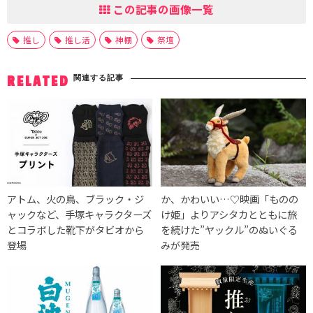
この記事の画像一覧
推し
推し活
神棚
祭壇
関連する記事
RELATED
アトム、火の鳥、ブラック・ジ
か、かわいい…♡映画「ものの
ャックなど、手塚キャラクターズ
け姫」よりアシタカとともに旅
とコラボした靴下がタビオから
を続けた”ヤックル”のぬいぐる
登場
みが発売