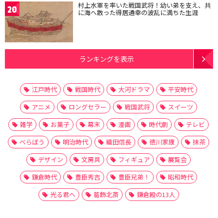
村上水軍を率いた戦国武将！幼い弟を支え、共
20
に海へ散った得居通幸の波乱に満ちた生涯
ランキングを表示
江戸時代
戦国時代
大河ドラマ
平安時代
アニメ
ロングセラー
戦国武将
スイーツ
雑学
お菓子
幕末
漫画
時代劇
テレビ
べらぼう
明治時代
織田信長
徳川家康
抹茶
デザイン
文房具
フィギュア
展覧会
鎌倉時代
豊臣秀吉
豊臣兄弟！
昭和時代
光る君へ
葛飾北斎
鎌倉殿の13人