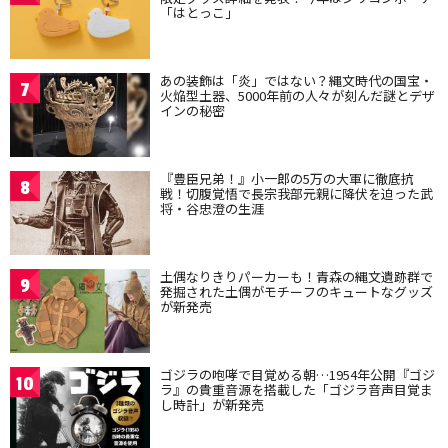
「はとっこ」
あの装飾は「炎」ではない？縄文時代の国宝・
7
火焔型土器、5000年前の人々が刻んだ謎とデザ
インの秘密
『豊臣兄弟！』小一郎の5万の大軍に徹底抗
8
戦！切腹覚悟で長宗我部元親に降伏を迫った武
将・谷忠澄の生涯
土偶なりきりパーカーも！青森の縄文遺跡群で
9
発掘された土偶がモチーフのキュートなグッズ
が新発売
ゴジラの咆哮で目覚める朝…1954年公開『ゴジ
10
ラ』の貴重音源を搭載した「ゴジラ音声目覚ま
し時計」が新発売