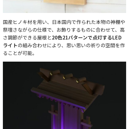
国産ヒノキ材を用い、日本国内で作られた本物の神棚や
祭壇さながらの仕様で、お飾りするものに合わせて、高
さ調節ができる屋根と
20色21パターンで点灯するLED
ライト
の組み合わせにより、思い思いの祈りの空間を作
ることが可能。