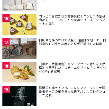
コンビニおにぎりが文房具に！コンビニの定番
16
商品をモチーフにした文房具シリーズ『ジムマ
ート』誕生
自転車を持つだけで税金？ 昭和まで続いた「自
17
転車税」の意外な歴史と脱税が横行した理由
【季節・数量限定】キンモクセイの香りを天然
18
精油で再現した「スチームクリーム キンモクセ
イ&茶」新登場
怪獣革を纏う！ダダ、エレキング…ウルトラ怪
19
獣モチーフの革を使った新アパレルコレクショ
ンが発表