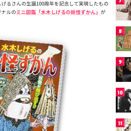
7
げるさんの生誕100周年を記念して実現したもの
ジナルの
ミニ図鑑「水木しげるの妖怪ずかん」
が
8
9
10
11