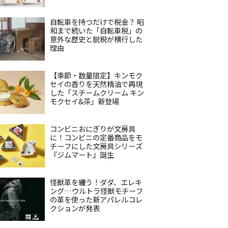
自転車を持つだけで税金？ 昭
和まで続いた「自転車税」の
意外な歴史と脱税が横行した
理由
【季節・数量限定】キンモク
セイの香りを天然精油で再現
した「スチームクリーム キン
モクセイ&茶」新登場
コンビニおにぎりが文房具
に！コンビニの定番商品をモ
チーフにした文房具シリーズ
『ジムマート』誕生
怪獣革を纏う！ダダ、エレキ
ング…ウルトラ怪獣モチーフ
の革を使った新アパレルコレ
クションが発表