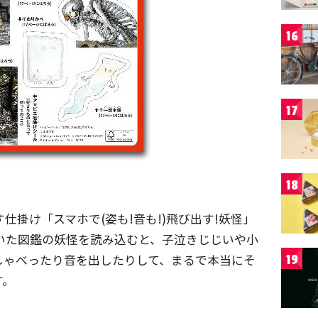
16
17
18
仕掛け「スマホで(姿も!音も!)飛び出す!妖怪」
いた図鑑の妖怪を読み込むと、子泣きじじいや小
しゃべったり音を出したりして、まるで本当にそ
19
す。