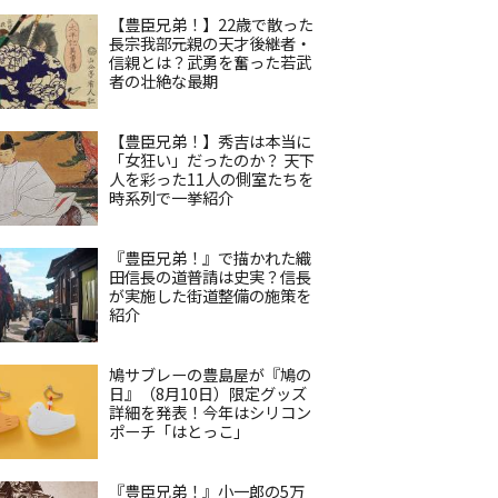
【豊臣兄弟！】22歳で散った
長宗我部元親の天才後継者・
信親とは？武勇を奮った若武
者の壮絶な最期
【豊臣兄弟！】秀吉は本当に
「女狂い」だったのか？ 天下
人を彩った11人の側室たちを
時系列で一挙紹介
『豊臣兄弟！』で描かれた織
田信長の道普請は史実？信長
が実施した街道整備の施策を
紹介
鳩サブレーの豊島屋が『鳩の
日』（8月10日）限定グッズ
詳細を発表！今年はシリコン
ポーチ「はとっこ」
『豊臣兄弟！』小一郎の5万