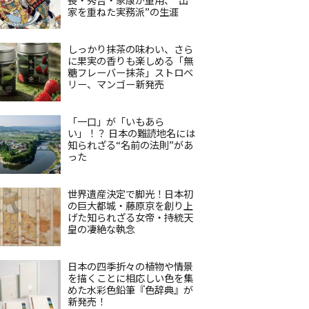
家を重ねた実務派”の生涯
しっかり抹茶の味わい、さら
に果実の香りも楽しめる「無
糖フレーバー抹茶」ストロベ
リー、マンゴー新発売
「一口」が「いもあら
い」！？ 日本の難読地名には
知られざる“名前の法則”があ
った
世界遺産決定で脚光！日本初
の巨大都城・藤原京を創り上
げた知られざる女帝・持統天
皇の凄絶な執念
日本の四季折々の植物や情景
を描くことに相応しい色を集
めた水彩色鉛筆『色辞典』が
新発売！