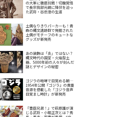
の大軍に徹底抗戦！切腹覚悟
で長宗我部元親に降伏を迫っ
た武将・谷忠澄の生涯
土偶なりきりパーカーも！青
森の縄文遺跡群で発掘された
土偶がモチーフのキュートな
グッズが新発売
あの装飾は「炎」ではない？
縄文時代の国宝・火焔型土
器、5000年前の人々が刻んだ
謎とデザインの秘密
ゴジラの咆哮で目覚める朝…
1954年公開『ゴジラ』の貴重
音源を搭載した「ゴジラ音声
目覚まし時計」が新発売
『豊臣兄弟！』で萩原護が演
じる武将・小堀正次とは？秀
長・秀吉・家康が重用、“出