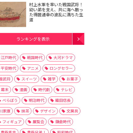
村上水軍を率いた戦国武将！
幼い弟を支え、共に海へ散っ
た得居通幸の波乱に満ちた生
涯
ランキングを表示
江戸時代
戦国時代
大河ドラマ
平安時代
アニメ
ロングセラー
国武将
スイーツ
雑学
お菓子
幕末
漫画
時代劇
テレビ
べらぼう
明治時代
織田信長
川家康
抹茶
デザイン
文房具
フィギュア
展覧会
鎌倉時代
豊臣秀吉
豊臣兄弟！
昭和時代