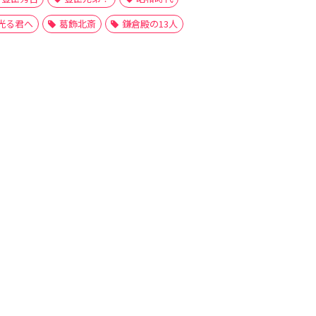
光る君へ
葛飾北斎
鎌倉殿の13人