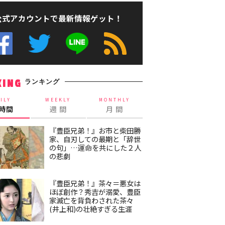
公式アカウントで最新情報ゲット！
ランキング
KING
ILY
WEEKLY
MONTHLY
4時間
週 間
月 間
『豊臣兄弟！』お市と柴田勝
家、自刃しての最期と「辞世
の句」…運命を共にした２人
の悲劇
『豊臣兄弟！』茶々＝悪女は
ほぼ創作？秀吉が溺愛、豊臣
家滅亡を背負わされた茶々
(井上和)の壮絶すぎる生涯