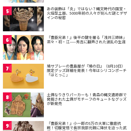
あの装飾は「炎」ではない？縄文時代の国宝・
5
火焔型土器、5000年前の人々が刻んだ謎とデザ
インの秘密
『豊臣兄弟！』後半の鍵を握る「浅井三姉妹」
6
茶々・初・江——秀吉に翻弄された波乱の生涯
鳩サブレーの豊島屋が『鳩の日』（8月10日）
7
限定グッズ詳細を発表！今年はシリコンポーチ
「はとっこ」
土偶なりきりパーカーも！青森の縄文遺跡群で
8
発掘された土偶がモチーフのキュートなグッズ
が新発売
『豊臣兄弟！』小一郎の5万の大軍に徹底抗
9
戦！切腹覚悟で長宗我部元親に降伏を迫った武