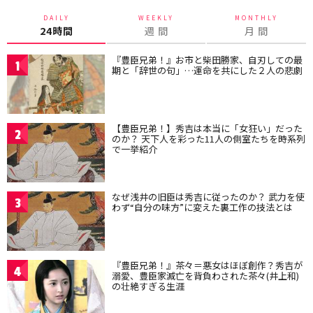
DAILY
WEEKLY
MONTHLY
24時間
週 間
月 間
『豊臣兄弟！』お市と柴田勝家、自刃しての最
1
期と「辞世の句」…運命を共にした２人の悲劇
【豊臣兄弟！】秀吉は本当に「女狂い」だった
2
のか？ 天下人を彩った11人の側室たちを時系列
で一挙紹介
なぜ浅井の旧臣は秀吉に従ったのか？ 武力を使
3
わず“自分の味方”に変えた裏工作の技法とは
『豊臣兄弟！』茶々＝悪女はほぼ創作？秀吉が
4
溺愛、豊臣家滅亡を背負わされた茶々(井上和)
の壮絶すぎる生涯