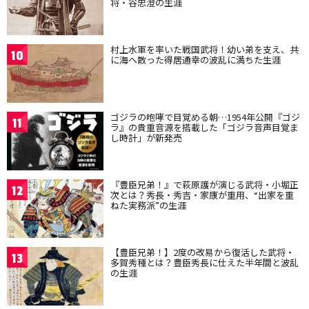
将・谷忠澄の生涯
村上水軍を率いた戦国武将！幼い弟を支え、共
10
に海へ散った得居通幸の波乱に満ちた生涯
ゴジラの咆哮で目覚める朝…1954年公開『ゴジ
11
ラ』の貴重音源を搭載した「ゴジラ音声目覚ま
し時計」が新発売
『豊臣兄弟！』で萩原護が演じる武将・小堀正
12
次とは？秀長・秀吉・家康が重用、“出家を重
ねた実務派”の生涯
【豊臣兄弟！】2度の改易から復活した武将・
13
多賀秀種とは？豊臣秀長に仕えた半年間と波乱
の生涯