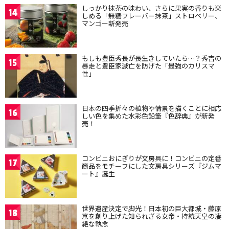
しっかり抹茶の味わい、さらに果実の香りも楽
14
しめる「無糖フレーバー抹茶」ストロベリー、
マンゴー新発売
もしも豊臣秀長が長生きしていたら…？秀吉の
15
暴走と豊臣家滅亡を防げた「最強のカリスマ
性」
日本の四季折々の植物や情景を描くことに相応
16
しい色を集めた水彩色鉛筆『色辞典』が新発
売！
コンビニおにぎりが文房具に！コンビニの定番
17
商品をモチーフにした文房具シリーズ『ジムマ
ート』誕生
世界遺産決定で脚光！日本初の巨大都城・藤原
18
京を創り上げた知られざる女帝・持統天皇の凄
絶な執念