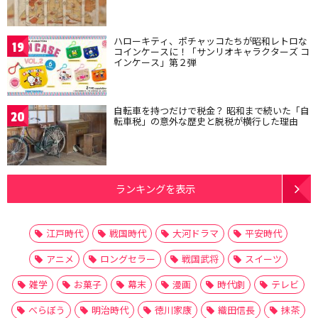
ハローキティ、ポチャッコたちが昭和レトロな
19
コインケースに！「サンリオキャラクターズ コ
インケース」第２弾
自転車を持つだけで税金？ 昭和まで続いた「自
20
転車税」の意外な歴史と脱税が横行した理由
ランキングを表示
江戸時代
戦国時代
大河ドラマ
平安時代
アニメ
ロングセラー
戦国武将
スイーツ
雑学
お菓子
幕末
漫画
時代劇
テレビ
べらぼう
明治時代
徳川家康
織田信長
抹茶