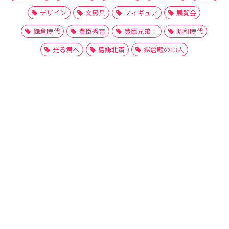
デザイン
文房具
フィギュア
展覧会
鎌倉時代
豊臣秀吉
豊臣兄弟！
昭和時代
光る君へ
葛飾北斎
鎌倉殿の13人