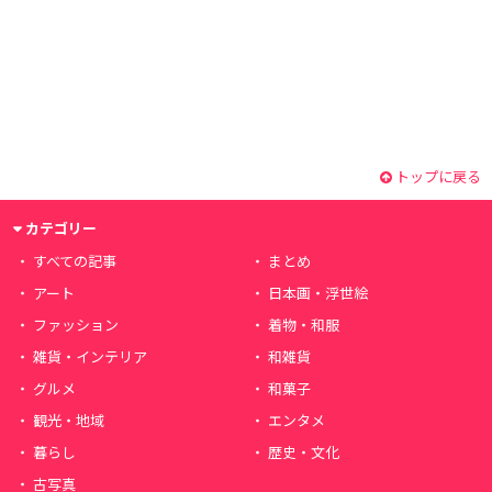
トップに戻る
カテゴリー
すべての記事
まとめ
アート
日本画・浮世絵
ファッション
着物・和服
雑貨・インテリア
和雑貨
グルメ
和菓子
観光・地域
エンタメ
暮らし
歴史・文化
古写真